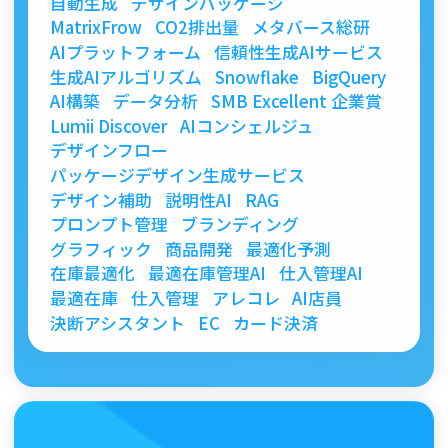
自動生成
デザインパッケージ
MatrixFrow
CO2排出量
メタバース総研
AIプラットフォーム
信頼性生成AIサービス
生成AIアルゴリズム
Snowflake
BigQuery
AI構築
データ分析
SMB Excellent 企業賞
Lumii Discover
AIコンシェルジュ
デザインフロー
パッケージデザイン生成サービス
デザイン補助
説明性AI
RAG
プロンプト管理
ブランディング
グラフィック
商品開発
最適化予測
在庫最適化
最適在庫管理AI
仕入管理AI
最適在庫
仕入管理
アレコレ
AI店員
決断アシスタント
EC
カード決済