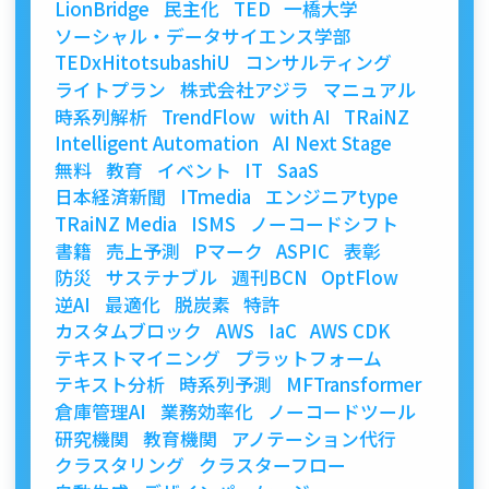
LionBridge
民主化
TED
一橋大学
ソーシャル・データサイエンス学部
TEDxHitotsubashiU
コンサルティング
ライトプラン
株式会社アジラ
マニュアル
時系列解析
TrendFlow
with AI
TRaiNZ
Intelligent Automation
AI Next Stage
無料
教育
イベント
IT
SaaS
日本経済新聞
ITmedia
エンジニアtype
TRaiNZ Media
ISMS
ノーコードシフト
書籍
売上予測
Pマーク
ASPIC
表彰
防災
サステナブル
週刊BCN
OptFlow
逆AI
最適化
脱炭素
特許
カスタムブロック
AWS
IaC
AWS CDK
テキストマイニング
プラットフォーム
テキスト分析
時系列予測
MFTransformer
倉庫管理AI
業務効率化
ノーコードツール
研究機関
教育機関
アノテーション代行
クラスタリング
クラスターフロー