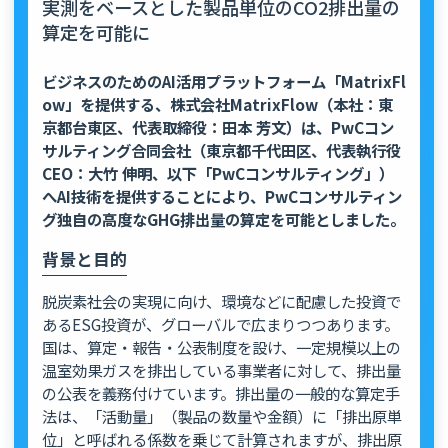
実測をベースとした製品単位のCO2排出量の
算定を可能に
ビジネスのためのAI活用プラットフォーム「MatrixFl
ow」を提供する、株式会社MatrixFlow（本社：東
京都台東区、代表取締役：田本 芳文）は、PwCコン
サルティング合同会社（東京都千代田区、代表執行役
CEO：大竹 伸明、以下「PwCコンサルティング」）
へAI技術を提供することにより、PwCコンサルティン
グ独自の高度なGHG排出量の算定を可能としました。
背景と目的
脱炭素社会の実現に向け、環境などに配慮した投資で
あるESG投資が、グローバルで広まりつつあります。
国は、算定・報告・公表制度を設け、一定規模以上の
温室効果ガスを排出している事業者に対して、排出量
の公表を義務付けています。排出量の一般的な算定手
法は、「活動量」（製品の数量や金額）に「排出原単
位」と呼ばれる係数を乗じて計算されますが、排出原