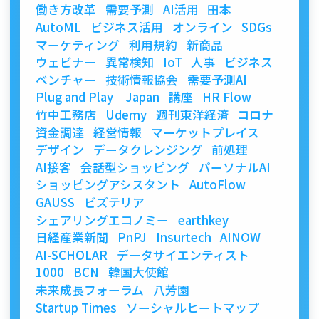
働き方改革
需要予測
AI活用
田本
AutoML
ビジネス活用
オンライン
SDGs
マーケティング
利用規約
新商品
ウェビナー
異常検知
IoT
人事
ビジネス
ベンチャー
技術情報協会
需要予測AI
Plug and Play Japan
講座
HR Flow
竹中工務店
Udemy
週刊東洋経済
コロナ
資金調達
経営情報
マーケットプレイス
デザイン
データクレンジング
前処理
AI接客
会話型ショッピング
パーソナルAI
ショッピングアシスタント
AutoFlow
GAUSS
ビズテリア
シェアリングエコノミー
earthkey
日経産業新聞
PnPJ
Insurtech
AINOW
AI-SCHOLAR
データサイエンティスト
1000
BCN
韓国大使館
未来成長フォーラム
八芳園
Startup Times
ソーシャルヒートマップ