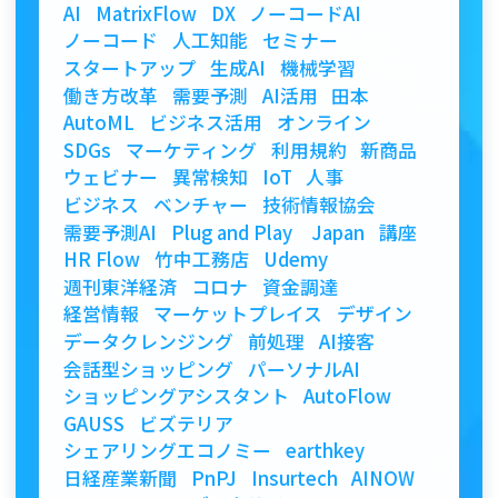
AI
MatrixFlow
DX
ノーコードAI
ノーコード
人工知能
セミナー
スタートアップ
生成AI
機械学習
働き方改革
需要予測
AI活用
田本
AutoML
ビジネス活用
オンライン
SDGs
マーケティング
利用規約
新商品
ウェビナー
異常検知
IoT
人事
ビジネス
ベンチャー
技術情報協会
需要予測AI
Plug and Play Japan
講座
HR Flow
竹中工務店
Udemy
週刊東洋経済
コロナ
資金調達
経営情報
マーケットプレイス
デザイン
データクレンジング
前処理
AI接客
会話型ショッピング
パーソナルAI
ショッピングアシスタント
AutoFlow
GAUSS
ビズテリア
シェアリングエコノミー
earthkey
日経産業新聞
PnPJ
Insurtech
AINOW