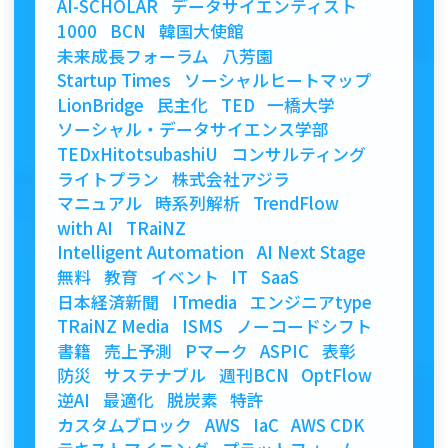
AI-SCHOLAR
データサイエンティスト
1000
BCN
韓国大使館
未来成長フォーラム
八芳園
Startup Times
ソーシャルヒートマップ
LionBridge
民主化
TED
一橋大学
ソーシャル・データサイエンス学部
TEDxHitotsubashiU
コンサルティング
ライトプラン
株式会社アジラ
マニュアル
時系列解析
TrendFlow
with AI
TRaiNZ
Intelligent Automation
AI Next Stage
無料
教育
イベント
IT
SaaS
日本経済新聞
ITmedia
エンジニアtype
TRaiNZ Media
ISMS
ノーコードシフト
書籍
売上予測
Pマーク
ASPIC
表彰
防災
サステナブル
週刊BCN
OptFlow
逆AI
最適化
脱炭素
特許
カスタムブロック
AWS
IaC
AWS CDK