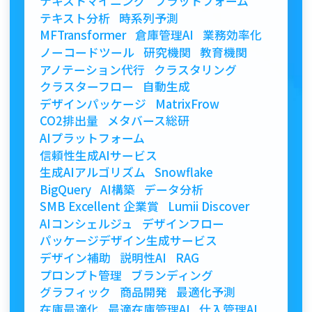
テキストマイニング
プラットフォーム
テキスト分析
時系列予測
MFTransformer
倉庫管理AI
業務効率化
ノーコードツール
研究機関
教育機関
アノテーション代行
クラスタリング
クラスターフロー
自動生成
デザインパッケージ
MatrixFrow
CO2排出量
メタバース総研
AIプラットフォーム
信頼性生成AIサービス
生成AIアルゴリズム
Snowflake
BigQuery
AI構築
データ分析
SMB Excellent 企業賞
Lumii Discover
AIコンシェルジュ
デザインフロー
パッケージデザイン生成サービス
デザイン補助
説明性AI
RAG
プロンプト管理
ブランディング
グラフィック
商品開発
最適化予測
在庫最適化
最適在庫管理AI
仕入管理AI