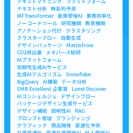
テキストマイニング
プラットフォーム
テキスト分析
時系列予測
MFTransformer
倉庫管理AI
業務効率化
ノーコードツール
研究機関
教育機関
アノテーション代行
クラスタリング
クラスターフロー
自動生成
デザインパッケージ
MatrixFrow
CO2排出量
メタバース総研
AIプラットフォーム
信頼性生成AIサービス
生成AIアルゴリズム
Snowflake
BigQuery
AI構築
データ分析
SMB Excellent 企業賞
Lumii Discover
AIコンシェルジュ
デザインフロー
パッケージデザイン生成サービス
デザイン補助
説明性AI
RAG
プロンプト管理
ブランディング
グラフィック
商品開発
最適化予測
在庫最適化
最適在庫管理AI
仕入管理AI