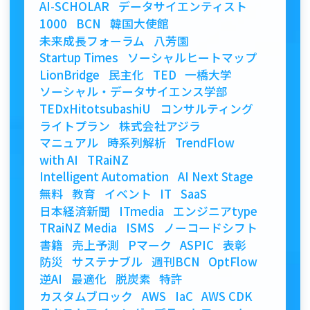
AI-SCHOLAR
データサイエンティスト
1000
BCN
韓国大使館
未来成長フォーラム
八芳園
Startup Times
ソーシャルヒートマップ
LionBridge
民主化
TED
一橋大学
ソーシャル・データサイエンス学部
TEDxHitotsubashiU
コンサルティング
ライトプラン
株式会社アジラ
マニュアル
時系列解析
TrendFlow
with AI
TRaiNZ
Intelligent Automation
AI Next Stage
無料
教育
イベント
IT
SaaS
日本経済新聞
ITmedia
エンジニアtype
TRaiNZ Media
ISMS
ノーコードシフト
書籍
売上予測
Pマーク
ASPIC
表彰
防災
サステナブル
週刊BCN
OptFlow
逆AI
最適化
脱炭素
特許
カスタムブロック
AWS
IaC
AWS CDK