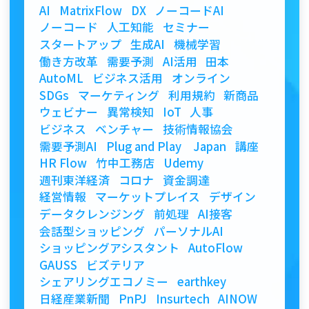
AI
MatrixFlow
DX
ノーコードAI
ノーコード
人工知能
セミナー
スタートアップ
生成AI
機械学習
働き方改革
需要予測
AI活用
田本
AutoML
ビジネス活用
オンライン
SDGs
マーケティング
利用規約
新商品
ウェビナー
異常検知
IoT
人事
ビジネス
ベンチャー
技術情報協会
需要予測AI
Plug and Play Japan
講座
HR Flow
竹中工務店
Udemy
週刊東洋経済
コロナ
資金調達
経営情報
マーケットプレイス
デザイン
データクレンジング
前処理
AI接客
会話型ショッピング
パーソナルAI
ショッピングアシスタント
AutoFlow
GAUSS
ビズテリア
シェアリングエコノミー
earthkey
日経産業新聞
PnPJ
Insurtech
AINOW