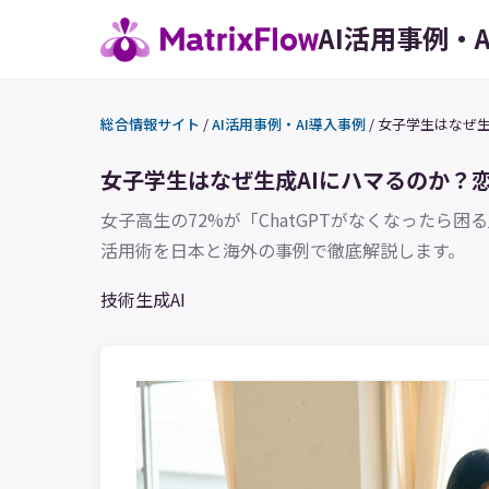
AI活用事例・
総合情報サイト
/
AI活用事例・AI導入事例
/
女子学生はなぜ生
女子学生はなぜ生成AIにハマるのか？恋
女子高生の72%が「ChatGPTがなくなったら
活用術を日本と海外の事例で徹底解説します。
技術
生成AI