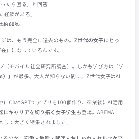
くなったら困る」と回答
けた経験がある」
は
約60%
ージは、もう完全に過去のもの。
Z世代の女子にとっ
存在」
になっているんです。
プ（モバイル社会研究所調査）。しかも学び方は「学
am）」
が最多。大人が知らない間に、Z世代女子はAI
ChatGPTでアプリを100個作り、卒業後にAI活用
武器にキャリアを切り拓く女子学生
も登場。ABEMA
」として大きく特集されました。
いるのか、
恋愛・勉強・就活・おしゃれ・セルフケア