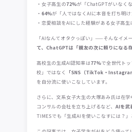
・女子高生の
72%
が「ChatGPTがいな
・
64%
が「人ではなくAIに本音を打ち明
・恋愛相談をAIにした経験がある女子高生
「AIなんてオタクっぽい」——そんなイメ
て、ChatGPTは「親友の次に頼りになる
高校生の生成AI認知率は
77%
で全世代トッ
校」ではなく
「SNS（TikTok・Instagr
を自分流に使いこなしています。
さらに、文系女子大生の大塚あみ氏は在学中に
コンサルの会社を立ち上げるなど、
AIを
TIMESでも「生成AIを使いこなすには？
この記事では、女子学生がAIをどう使って