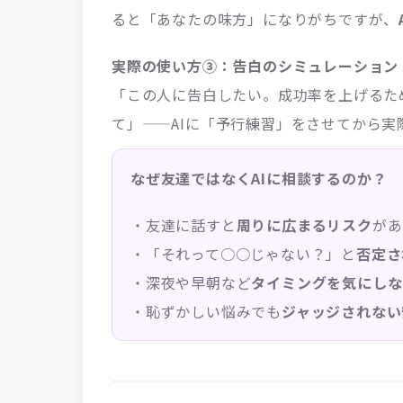
ると「あなたの味方」になりがちですが、
実際の使い方③：告白のシミュレーション
「この人に告白したい。成功率を上げるた
て」——AIに「予行練習」をさせてから実
なぜ友達ではなくAIに相談するのか？
・友達に話すと
周りに広まるリスク
があ
・「それって○○じゃない？」と
否定さ
・深夜や早朝など
タイミングを気にしな
・恥ずかしい悩みでも
ジャッジされない