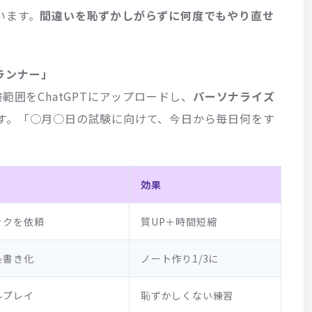
います。
間違いを恥ずかしがらずに何度でもやり直せ
プランナー」
試験範囲をChatGPTにアップロードし、
パーソナライズ
す。「○月○日の試験に向けて、今日から毎日何をす
効果
ックを依頼
質UP＋時間短縮
条書き化
ノート作り1/3に
ルプレイ
恥ずかしくない練習