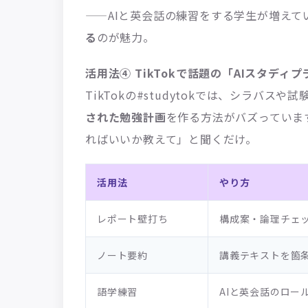
——AIと英会話の練習をする学生が増えて
る
のが魅力。
活用法④ TikTokで話題の「AIスタディ
TikTokの#studytokでは、シラバスや
された勉強計画
を作る方法がバズっていま
ればいいか教えて」と聞くだけ。
活用法
やり方
レポート壁打ち
構成案・論理チェ
ノート要約
講義テキストを箇
語学練習
AIと英会話のロー