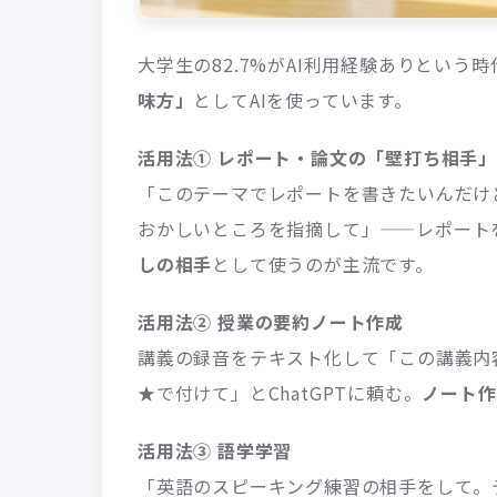
大学生の82.7%がAI利用経験ありという
味方」
としてAIを使っています。
活用法① レポート・論文の「壁打ち相手」
「このテーマでレポートを書きたいんだけ
おかしいところを指摘して」——レポート
しの相手
として使うのが主流です。
活用法② 授業の要約ノート作成
講義の録音をテキスト化して「この講義内
★で付けて」とChatGPTに頼む。
ノート作
活用法③ 語学学習
「英語のスピーキング練習の相手をして。テ