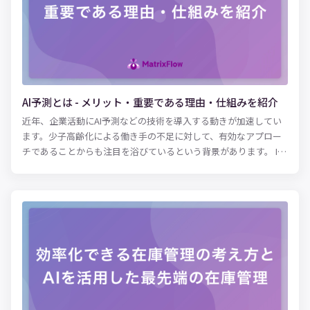
AI予測とは - メリット・重要である理由・仕組みを紹介
近年、企業活動にAI予測などの技術を導入する動きが加速してい
ます。少子高齢化による働き手の不足に対して、有効なアプロー
チであることからも注目を浴びているという背景があります。 IT
技術の進歩によりAIが簡単に活用できるようになったこと、また
人々のライフスタイルの多様化によるマーケティングのニーズな
どから、企業のAI導入は進んでいます。また驚くべきことに、導
入企業の約8割がその効果を実感しています。（※総務省「令和3
年版 情報通信白書」より） AIは過去のデータを学習すること
で、精度の高い予測をすることが可能です。需要の変化を的確に
キャッチすることができるため、経営判断にも活用されていま
す。 今まで担当者・経営者の経験・勘などに頼っていた箇所を、
AIに置き換えることができるようになります。 しかし、そのAIの
特性（苦手なこと・得意なこと）を正しく理解しなければ、有効