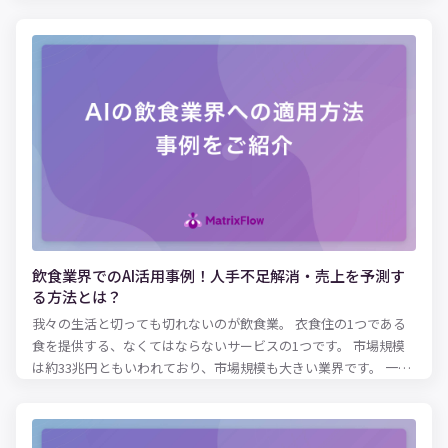
の生活や仕事を便利にするのか、業界・産業別にAI活用事例を解
説していきます。
飲食業界でのAI活用事例！人手不足解消・売上を予測す
る方法とは？
我々の生活と切っても切れないのが飲食業。 衣食住の1つである
食を提供する、なくてはならないサービスの1つです。 市場規模
は約33兆円ともいわれており、市場規模も大きい業界です。 一方
で、参入障壁が低いため競合が乱立しやすく、価格競争が激しい
のも飲食業界。 また、天気や曜日の影響を受けやすく、来客数や
売上が安定しづらいといった特性もあります。 こうした飲食業界