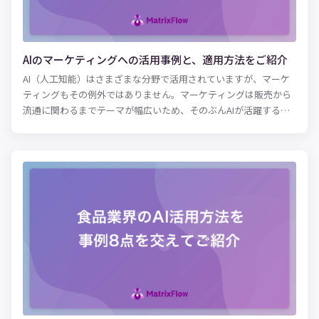
AIのマーケティングへの活用事例と、適用方法をご紹介
AI（人工知能）はさまざまな分野で活用されていますが、マーケ
ティングもその例外ではありません。マーケティングは販売から
流通に関わるまでテーマが幅広いため、そのぶんAIが活躍する領
域も多様です。 たとえば広告という領域だけでも、宣伝用のコピ
ーを自動で作成するAI、掲載用のコンテンツ（クリエイティブ）
を自動で最適化するAI、広告代理店において媒体社から広告枠を
購入するメディアバイイングを自動化するAIなどが挙げられま
す。また、インターネット検索からの集客を目指すSEO対策をサ
ポートするAIも登場しました。 本記事では、日本国内や海外の事
例をもとに、マーケティングの分野でAIがどのように活用されて
いるのか、その成功事例とポイントを紹介します。 AIが台頭した
ことにより、これまで人手で行なっていたさまざまな業務が機械
に代替されると懸念する声があります。しかし、マーケティング
においては日常的なルーティン業務をAIが代替してくれることに
より、本来のクリエイティブな仕事に集中できるというメリット
が大きいでしょう。 現代のマーケターは、ツールを用いたさまざ