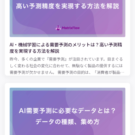
AI・機械学習による需要予測のメリットは？高い予測精
度を実現する方法を解説
昨今、多くの企業で『需要予測』が注目されています。目まぐる
しく変わる社会の変化に合わせて、無駄なく製品の提供するには
需要予測が欠かせません。 需要予測の目的は、「消費者が製品を
必要とするタイミングや量を予測し、適切に供給する」ことにあ
ります。 精度の高い需要予測を実現することで、人・物・コスト
の流れを最適化することができ、企業によっては数億円のインパ
クトになることもあるでしょう。 これまで、需要予測はベテラン
従業員のKDD(*1)に頼る傾向がありました。近年では「AI」「機械
学習」などを活用した新しい手法も身近になりました。 本記事で
『需要予測』について、そのメリットや最新のAI・機械学習を活
用方法について解説していきます。 (*1) KKDとは日本語の「経
験」（KEIKEN）、「勘」（KAN）、「度胸」（DOKYOU）の頭文