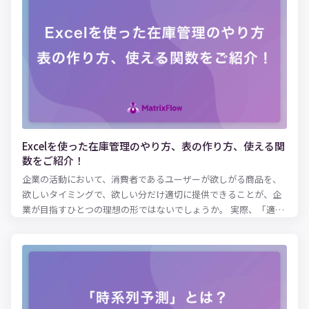
す。生産管理の分野において、AIを活用し生産性向上を目指して
います。 本記事では、生産管理の場面で、具体的にどのようにAI
を活用していくのか、そのメリット・方法・事例も含めてご紹介
をさせていただきます。
Excelを使った在庫管理のやり方、表の作り方、使える関
数をご紹介！
企業の活動において、消費者であるユーザーが欲しがる商品を、
欲しいタイミングで、欲しい分だけ適切に提供できることが、企
業が目指すひとつの理想の形ではないでしょうか。 実際、「適正
な在庫水準とは何か？」という問いにパーフェクトに答えるのは
難しいとはいえ、ある程度の健全な在庫水準を保ち、欠品を防止
に務めるのは、およそ商品を扱う企業にとっては共通の使命とも
いえるのでしょう。 適性な在庫水準を保つために必要となるのが
在庫管理表です。 実際に、紙での在庫管理をしていることも少な
くないと思いますが、扱う商品などのアイテム数が多い場合、紙