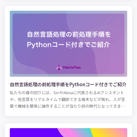
直面しているのが現状です。 このような国家の危機的状況ともい
える大きな課題を解消するために、機械学習による異常検知シス
テムが脚光を浴びています。 異常とは、通常と異なる振る舞いを
することで、日常生活においても、安定していた株価が急変した
り、動きを保っていた機械が急におかしな動きをしだしたり、ア
カウントごとの投稿が一定量だったSNSの投稿量が激増した（炎
上）など、「いつもと違う」ことに気が付く急激な変化は、私た
ちの身の回りでもよく起こっています。 今回の記事では、製造業
や金融業などで活用されている、機械学習における異常検知の手
法やアルゴリズムなどをご紹介します。機械学習を用いた異常検
知による自動化を検討している方は、ぜひご活用ください。
自然言語処理の前処理手順をPythonコード付きでご紹介
私たちの身の回りには、SiriやAlexaに代表されるAIアシスタント
や、他言語をリアルタイムで翻訳できる端末などが現れ、人が言
葉で機械を簡単に操作することが当たり前の時代となってきまし
た。 その背景として、「自然言語処理（Natural Language
Processing）」と呼ばれる技術が確立しつつある点が重要です。
この記事では、自然言語処理の概要や仕組みを詳しく解説し、
Pythonを活用した自然言語処理の前処理を行う方法を紹介しま