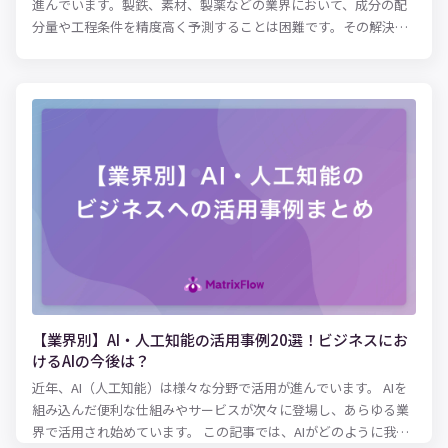
進んでいます。製鉄、素材、製薬などの業界において、成分の配
分量や工程条件を精度高く予測することは困難です。その解決方
法のひとつとして、近年AIに注目が集まっています。 製造業が重
視しているのは、良い品質の材質・モノを生成するのに必要な条
件を効率よく算出することです。 「どんな材料を、どんな割合で
混ぜて生成するのか」など、今までは熟練した職人の経験・勘な
どによってしかわからなかった製法が、AIの活用によって効率よ
く考案できるようになります。 この記事では、材料の配合の最適
化についてAIの活用事例を紹介します。
【業界別】AI・人工知能の活用事例20選！ビジネスにお
けるAIの今後は？
近年、AI（人工知能）は様々な分野で活用が進んでいます。 AIを
組み込んだ便利な仕組みやサービスが次々に登場し、あらゆる業
界で活用され始めています。 この記事では、AIがどのように我々