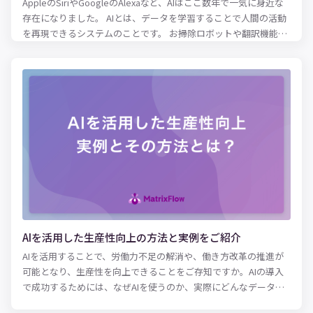
AppleのSiriやGoogleのAlexaなど、AIはここ数年で一気に身近な
存在になりました。 AIとは、データを学習することで人間の活動
を再現できるシステムのことです。 お掃除ロボットや翻訳機能と
いった身近なところから、医療現場や農業など様々な領域で活用
されています。 日々の生活だけでなく、企業の課題解決にも利用
され始めているAI。最近では特に、製造業での活用が注目されて
います。 人手不足の解消や製品の品質担保、需要変動に即した在
庫管理など、製造業の現場では日々様々な問題が発生していま
す。 もしこれらの問題がAIで効果的に解決できるとしたらどうで
しょうか。 本記事では、AIを使って在庫管理に成功した事例や、
製造工数を削減した事例をご紹介します。 テクノロジーを使って
製造業の課題を解決したい場合は、ぜひ参考にしてみてくださ
い。
AIを活用した生産性向上の方法と実例をご紹介
AIを活用することで、労働力不足の解消や、働き方改革の推進が
可能となり、生産性を向上できることをご存知ですか。AIの導入
で成功するためには、なぜAIを使うのか、実際にどんなデータを
用いれば課題が解決できるのかを明確にすることが大切です。こ