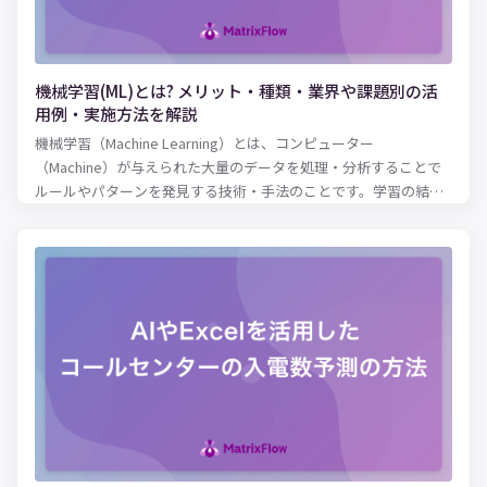
機械学習(ML)とは? メリット・種類・業界や課題別の活
用例・実施方法を解説
機械学習（Machine Learning）とは、コンピューター
（Machine）が与えられた大量のデータを処理・分析することで
ルールやパターンを発見する技術・手法のことです。学習の結果
明らかになったルール・パターンを現状に当てはめることで、精
度の高い将来予測が可能となります。 高度なコンピューターを使
用することで、人間の脳では処理しきれない複雑な要素を加味し
た分析・学習が可能となりました。その結果、近年ではさまざま
な領域において人間による作業の精度向上・効率化に役立てられ
ています。自動運転や医療、人間の購買行動の分析など、さまざ
まなビジネス領域で機械学習が実用化されており、今後のマーケ
ットで生き残っていくためには必須の技術になりつつあるといえ
るでしょう。 本記事では、機械学習（ML）の概要やメリット、種
類に加え、業種別・課題別の活用例を紹介します。実際に取り入
れる際の作業フローも紹介しているので、機械学習の活用に興味
がある方はぜひ参考にしてみてください。