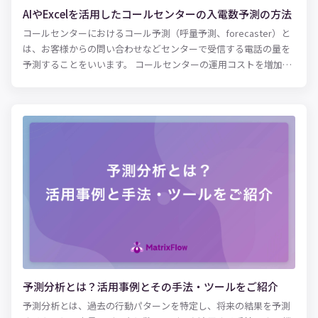
AIやExcelを活用したコールセンターの入電数予測の方法
コールセンターにおけるコール予測（呼量予測、forecaster）と
は、お客様からの問い合わせなどセンターで受信する電話の量を
予測することをいいます。 コールセンターの運用コストを増加さ
せる要因のうち大きなものが、コミュニケーターの人件費です。
コミュニケーターは顧客からの入電に応じてオペレーションの対
応をするため、実際の入電数よりも多くのコミュニケーターを配
置すると、対応がなく待ち状態のコミュニケーターが増えて、不
要な人件費の増加に繋がります。また、逆に配置人数が少ないと
呼び出し中でつながらないなどのクレームの要因になりかねませ
ん。適正な人員をコンタクトセンターに配置することで、十分な
顧客満足度が提供できる状態でオペレーションを行っていること
が理想です。今回は、Excelを活用したコール予測、AI（人工知
能）による機械学習を用いた時系列分析で、コール予測を実現す
る方法をご紹介します。
予測分析とは？活用事例とその手法・ツールをご紹介
予測分析とは、過去の行動パターンを特定し、将来の結果を予測