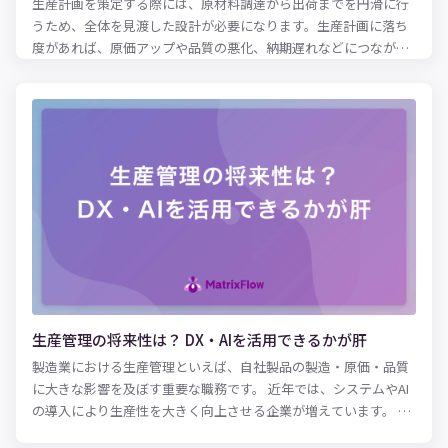
生産計画を策定する際には、原材料調達から出荷までを円滑に行
うため、全体を見渡した設計が必要になります。生産計画に落ち
度があれば、原価アップや品質の悪化、納期遅れなどにつながる
ため、会社の業績を左右する重要な役割です。 中小規模の製造業
であれば、エクセルで生産計画を作成しているケースは多いでし
ょう。エクセルは生産計画以外でも業務に使用する頻度が高く、
多くのビジネスパーソンにとって使い慣れたツールです。 エクセ
ルの機能を使いこなせれば、生産計画を作成・管理する効率も格
段に向上させることが可能です。しかし、エクセルで生産管理を
行うことにデメリットはないのでしょうか。 本記事では、生産計
画をエクセルで作成・管理することのメリット・デメリットを徹
底解説します。また、エクセル以外の専用ツールを導入する価値
についても紹介するので、ぜひ参考にしてみてください。
生産管理の将来性は？ DX・AIを活用できるかが肝
製造業における生産管理といえば、自社製品の製造・原価・品質
に大きな影響を及ぼす重要な職務です。 近年では、システムやAI
の導入により生産性を大きく向上させる企業が増えています。 生
産管理におけるDX（デジタルトランスフォーメーション）の推進