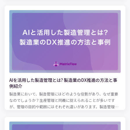
の記事では、ビジネスの現場で、AI活用が進んでいる背景やAI技
術を活用するメリット、活用事例について解説します。また、AI
を導入する際のポイントも紹介しますので、ぜひ参考にしてくだ
さい。 目次 AI導入が広がる理由とは？ AI導入による、生産性向上
事例9選 MatrixFlowを活用したAI導入 AIを活用した生産性向上の
方法と実例：まとめ
AIを活用した製造管理とは? 製造業のDX推進の方法と事
例紹介
製造業において、製造管理にはどのような役割があり、なぜ重要
なのでしょうか？生産管理と同義に捉えられることが多いです
が、管理の目的や範囲にはそれぞれ違いがあります。製造管理の
役割や意義を的確に把握したうえで、業務にあたることが大切で
す。 今回は、生産管理とも比較しながら製造管理の役割を明らか
にしたうえで、その必要性やメリットを解説します。さらに、現