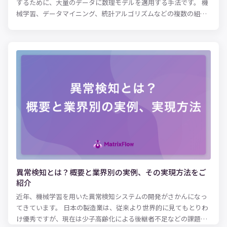
するために、大量のデータに数理モデルを適用する手法です。 機
械学習、データマイニング、統計アルゴリズムなどの複数の組み
合わせがもたらす「予測的手法」により、予測分析ツールは、単
純な相関付け以上の機能を実装できます。ビジネス分野では、予
測分析が以下に示すようなさまざまな用途に利活用されていま
す。 ・需要と供給のより正確な予測コンピューターネットワーク
に悪影響を及ぼす脅威と潜在的問題の特定 ・保険サービスや金融
サービスにおけるセキュリティリスクの低減 ・クレジットカード
詐欺のリアルタイム検出 予測分析機能を組み込んだソフトウェア
が増えつつあり、これはあらゆる規模の組織体でユーザーにとっ
て身近なものになっています。予測分析はデータサイエンスや高
度な分析に関する訓練を受けていないエンドユーザーにも実務上
の価値をもたらします。これは、まさにすべてのユーザーが恩恵
を受ける機会を提供することに値します。この概念を「データの
民主化」と呼びます。誰もがデータを利用してより良い意思決定
を下せるように、組織全体でデータを誰もが利用できるようにす
異常検知とは？概要と業界別の実例、その実現方法をご
るという概念です。 本記事では、予測分析がなぜ重要なのか、予
紹介
測分析の実活用例、予測分析の手法、機械学習やデータマイニン
近年、機械学習を用いた異常検知システムの開発がさかんになっ
グなどの他のテクノロジーとの関係、モデルの役割、予測分析を
てきています。 日本の製造業は、従来より世界的に見てもとりわ
始めるにあたってのヒントについてご紹介します。
け優秀ですが、現在は少子高齢化による後継者不足などの課題に