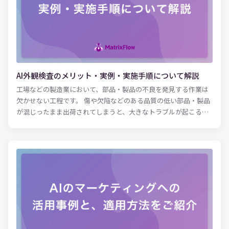
応しようと努めているのです。 当記事では日用品・消費財業界の
AIの活用事例をふまえながらまとめました。ぜひ最後までご覧く
ださい。
AI外観検査のメリット・実例・実施手順について解説
工場などの製造業において、部品・製品の不良を発見する作業は
欠かせない工程です。 傷や欠陥などのある品質の低い部品・製品
が混じったまま出荷されてしまうと、大きなトラブルが起こるだ
けでなく、顧客の信頼を損なうことにも繋がります。 しかし、外
観検査は重要な工程にも関わらず、属人的な作業であると言えま
す。 近年、それを改め「AIによる外観検査を導入しよう」という
取り組みが増加しています。 AI技術の飛躍的な進歩、また人の目
に代わる映像技術の発展が、AIによる外観検査を可能にしまし
た。 この記事ではAIを外観検査に活用する方法をはじめ、AIを用
いた外観検査の活用事例などについて紹介します。