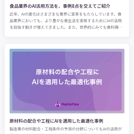
まな広告キャンペーンの分析や企画、関連部署との調整などに忙
食品業界のAI活用方法を、事例8点を交えてご紹介
殺されがちです。結果として、他社と差別化するためのアイデア
近年、AIの進化はさまざまな業界に変革をもたらしています。食
出しなどに割く時間がなかなか取れず、成果につながらないとい
品業界においても、より豊かな食生活を実現するためにAIの活用
う企業・部署は多いのではないでしょうか。 AIの導入によって
を目指す動きが増えてきました。また、世界的にみても食料廃棄
日々のマーケティング業務を一部自動化できれば、これまで単調
率の高さは大きな問題となっており、食品企業が果たす社会的な
な作業に使っていた時間をクリエイティブな業務に割けるはずで
役割についても注目度が高まっています。 今回は、食品業界にお
す。AIをうまく活用することが、現代のマーケターが成果を残す
けるAIの活用方法について、8つの事例を挙げながら解説します。
ためのヒントになるかもしれません。
食品業界が抱える課題を解決するヒントとなりうる領域なので、
是非参考にしてください。
原材料の配合や工程にAIを適用した最適化事例
製造業の材料配合・工程条件の予測の分野についてもAIの活用が