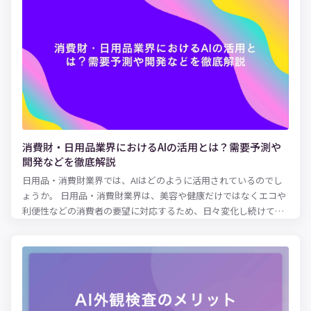
す。
消費財・日用品業界におけるAIの活用とは？需要予測や
開発などを徹底解説
日用品・消費財業界では、AIはどのように活用されているのでし
ょうか。 日用品・消費財業界は、美容や健康だけではなくエコや
利便性などの消費者の要望に対応するため、日々変化し続けてい
ます。変化を継続することで消費者を引きつけ、売上を維持し他
社に負けないようにしているのです。 AIの活用はこのような日用
品・消費財企業の変化には欠かせません。AIを活用して消費者行
動や購買習慣を分析することで、研究開発や商品企画、広告宣
伝、D2Cを実施しています。また、需要予測においても従来の方
法からAIの活用へと移り、最高水準の予測値で消費者の要望に対