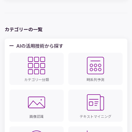
の画像認識AI活用 3． 運送会社の安全運行や防災分野への画像認
識AI活用 4． 電車やバスの改札・空港の認証ゲートでの画像認識
AI活用 5． 音楽フェスなどイベントでの画像認識AI活用 6． 製鉄
所における作業者の安全管理業務への画像認識AI活用 7． Eコマー
スサイトへの画像認識AI・検索技術への画像認識AI活用 8． マグ
カテゴリーの一覧
ロの検品業務への画像認識AI活用 9． ワイン検査業務への画像認
識AI活用 AI・人工知能の技術が積極的に活用されている分野の一
AIの活用技術から探す
つに画像認識があります。画像認識は、画像（動画）データから
パターンを認識して、その特徴から対象物を特定します。画像認
識はディープラーニングにより精度が飛躍的に向上したため、現
在、さまざまな業種・業界で導入が進んでいます。 本記事では、
AI・人工知能・機械学習を活用した画像分類について概観し、そ
の方法、実際の活用例について、AIを活用した画像分類のおすす
カテゴリー分類
時系列予測
めツールを紹介します。
画像認識
テキストマイニング