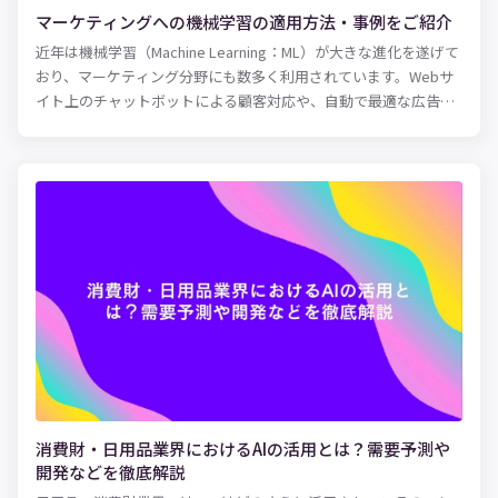
マーケティングへの機械学習の適用方法・事例をご紹介
近年は機械学習（Machine Learning：ML）が大きな進化を遂げて
おり、マーケティング分野にも数多く利用されています。Webサ
イト上のチャットボットによる顧客対応や、自動で最適な広告枠
を入札するプログラマティックバイイングなど、従来は人手で行
なっていた作業や、人では対応しきれなかった領域に機械学習が
活用されているのです。 また、日常生活においてもほとんどのス
マートフォンには音声アシスタント機能が搭載されています。文
字を入力せず音声認識によって調べものをする人も増えており、
今後はAI音声アシスタントがマーケティングに直結してくる可能
性は高いでしょう。 AIや機械学習のマーケットは飛躍的な成長を
遂げており、生活や仕事において活躍する機会が増えています。
つまり今後のマーケティングにおいては、機械学習をいかに活用
できるかが大きなカギを握ります。 本記事では、機械学習をマー
ケティングに適用する方法や実際の活用事例を紹介します。今後
マーケターの仕事がどのように変化していくのか、押さえておき
たい方はぜひ参考にしてみてください。
消費財・日用品業界におけるAIの活用とは？需要予測や
開発などを徹底解説