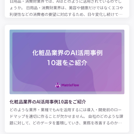
日用品・消費財業界では、AIはどのように活用されているのでし
ょうか。 日用品・消費財業界は、美容や健康だけではなくエコや
利便性などの消費者の要望に対応するため、日々変化し続けてい
ます。変化を継続することで消費者を引きつけ、売上を維持し他
社に負けないようにしているのです。 AIの活用はこのような日用
品・消費財企業の変化には欠かせません。AIを活用して消費者行
動や購買習慣を分析することで、研究開発や商品企画、広告宣
伝、D2Cを実施しています。また、需要予測においても従来の方
法からAIの活用へと移り、最高水準の予測値で消費者の要望に対
応しようと努めているのです。 当記事では日用品・消費財業界の
AIの活用事例をふまえながらまとめました。ぜひ最後までご覧く
ださい。
化粧品業界のAI活用事例10選をご紹介
どのような業界・業種でもAIを活用するには導入・開発前のロー
ドマップを適切に作ることが欠かせません。 自社のどのような課
題に対して、どのデータを蓄積していき、業務を改善するのか、
それを認識するのが最初のステップです。 その際に参考になるの