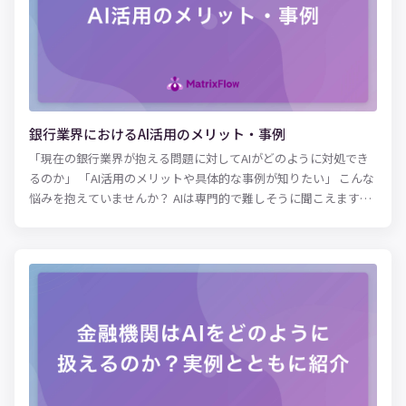
げられます。 この記事では、介護業界におけるAIの活用方法、そ
の具体的な導入事例について紹介します。
銀行業界におけるAI活用のメリット・事例
「現在の銀行業界が抱える問題に対してAIがどのように対処でき
るのか」 「AI活用のメリットや具体的な事例が知りたい」 こんな
悩みを抱えていませんか？ AIは専門的で難しそうに聞こえます
が、この記事ではAIについて詳しくない方でも分かりやすいよう
に上記の疑問を解決していきます。 近年、AIの導入によって、銀
行サービスの内容や雇用が大きく変化しています。 実はその領域
もスマートコントラクト、消費者金融、投資支援、銀行運営など
と分野は多岐に広がっています。 こういった変化の中で、そもそ
もAIは銀行業界のどんな問題を解決するのか、既にどんな活用が
されているのかについて解説していきます。 AI導入のメリットや
実際の活用事例を知ることによって、これから銀行業界がどのよ
うに変化していくか掴めるようになるため、よりよいサービスの
提供、最適なキャリア選択ができるようになります。 ぜひこの記