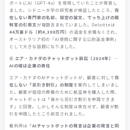
ポートにAI（GPT-4o）を使用していたことが発覚し
ました。シドニー大学の研究者が検証したところ、
存
在しない専門家の名前、架空の論文、でっち上げの裁
判官の引用文
が複数含まれていました。Deloitteは
44万豪ドル（約4,300万円）
の返金を余儀なくされ、
オーストラリア初の「AI使用に関する公的返金事例」
として大きな話題になりました。
⑥ エア・カナダのチャットボット訴訟（2024年）—
AIの嘘は企業の責任
エア・カナダのAIチャットボットが、顧客に対して
存
在しない「忌引き割引」の制度
を案内してしまいまし
た。顧客が祖母の葬儀のために航空券を購入した際、
チャットボットは「後から忌引き割引を申請できま
す」と回答。しかしそんな制度は実在せず、顧客が割
引を申請したところ拒否されました。
裁判所は「
AIチャットボットの発言は企業の発言と同