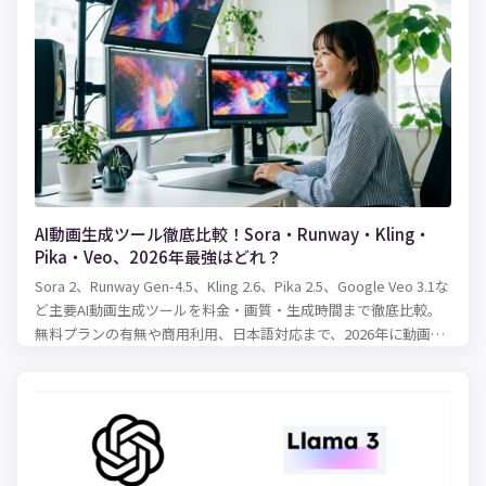
いえるのでしょう。 適性な在庫水準を保つために必要となるのが
在庫管理表です。 実際に、紙での在庫管理をしていることも少な
くないと思いますが、扱う商品などのアイテム数が多い場合、紙
の在庫管理表では管理しきれなくなる可能性も出てきます。そこ
で便利でかつ的確な在庫管理を可能にするのが、Excelです。 本記
事では、Excelを活用した在庫管理の方法について、在庫管理のや
り方、表の作り方、使える関数をまとめてご紹介します！
AI動画生成ツール徹底比較！Sora・Runway・Kling・
Pika・Veo、2026年最強はどれ？
Sora 2、Runway Gen-4.5、Kling 2.6、Pika 2.5、Google Veo 3.1な
ど主要AI動画生成ツールを料金・画質・生成時間まで徹底比較。
無料プランの有無や商用利用、日本語対応まで、2026年に動画制
作を始めるならどのツールを選ぶべきかわかりやすく解説しま
す。