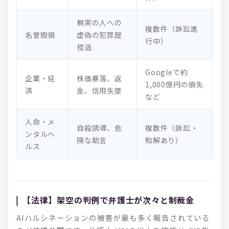
無実の人への
複数件（訴訟進
名誉毀損
虚偽の犯罪歴
行中）
捏造
Googleで約
企業・経
株価暴落、返
1,000億円の損失
済
金、信用失墜
など
人命・メ
自殺誘導、危
複数件（訴訟・
ンタルヘ
険な助言
和解あり）
ルス
【法律】架空の判例で弁護士が次々と制裁金
AIハルシネーションの被害が最も多く報告されている