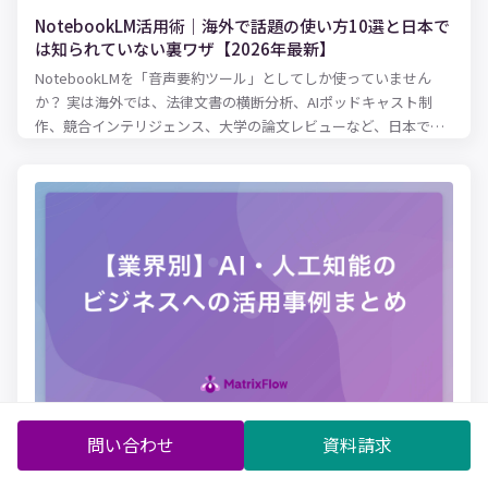
NotebookLM活用術｜海外で話題の使い方10選と日本で
は知られていない裏ワザ【2026年最新】
NotebookLMを「音声要約ツール」としてしか使っていません
か？ 実は海外では、法律文書の横断分析、AIポッドキャスト制
作、競合インテリジェンス、大学の論文レビューなど、日本では
まだ知られていない驚きの活用法が広がっています。2026年3月
にはCinematic Video Overviewsも登場。この記事では、英語圏
の最新事例・パワーユーザーの裏ワザ・知っておくべき落とし穴
まで、日本語記事では読めない情報を徹底解説します。
問い合わせ
資料請求
【業界別】AI・人工知能の活用事例20選！ビジネスにお
けるAIの今後は？