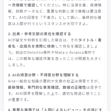
一次情報で確認
してください。特に法律文書、医療情
報、財務データなど、重要な判断に使う情報は要注意
です。AIの回答を「下書き」として扱い、最終的な確
認は人間が行うというスタンスが大切ですよ。
2. 出典・参考文献の実在を確認する
AIが論文や判例を引用した場合は、その
タイトル・著
者名・出版元を実際に検索
して存在を確認しましょ
う。前述のDeloitte事件やMata v. Avianca事件で
は、この簡単な確認作業を怠ったことが問題を大きく
しました。
3. AIの得意分野・不得意分野を理解する
AIは一般的な知識の要約や文章の校正は得意ですが、
最新情報、専門的な事実確認、数値の正確性
は苦手で
す。AIの限界を理解した上で、適切な用途に使うこと
が重要です。
4. 重要な業務では「人間によるレビュー」を必須にす