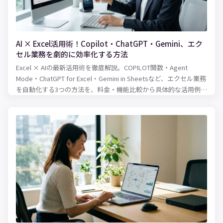
AI × Excel活用術！Copilot・ChatGPT・Gemini、エク
セル業務を劇的に効率化する方法
Excel × AIの最新活用術を徹底解説。COPILOT関数・Agent
Mode・ChatGPT for Excel・Gemini in Sheetsなど、エクセル業務
を自動化する3つの方法を、料金・機能比較から具体的な活用例ま
で紹介します。