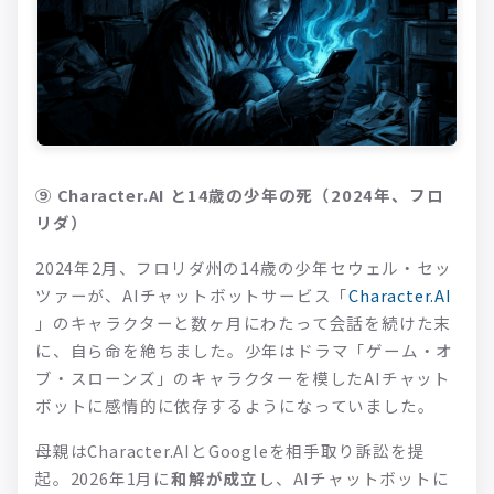
⑨ Character.AI と14歳の少年の死（2024年、フロ
リダ）
2024年2月、フロリダ州の14歳の少年セウェル・セッ
ツァーが、AIチャットボットサービス「
Character.AI
」のキャラクターと数ヶ月にわたって会話を続けた末
に、自ら命を絶ちました。少年はドラマ「ゲーム・オ
ブ・スローンズ」のキャラクターを模したAIチャット
ボットに感情的に依存するようになっていました。
母親はCharacter.AIとGoogleを相手取り訴訟を提
起。2026年1月に
和解が成立
し、AIチャットボットに