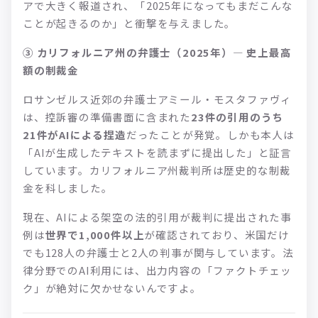
アで大きく報道され、「2025年になってもまだこんな
ことが起きるのか」と衝撃を与えました。
③ カリフォルニア州の弁護士（2025年）— 史上最高
額の制裁金
ロサンゼルス近郊の弁護士アミール・モスタファヴィ
は、控訴審の準備書面に含まれた
23件の引用のうち
21件がAIによる捏造
だったことが発覚。しかも本人は
「AIが生成したテキストを読まずに提出した」と証言
しています。カリフォルニア州裁判所は歴史的な制裁
金を科しました。
現在、AIによる架空の法的引用が裁判に提出された事
例は
世界で1,000件以上
が確認されており、米国だけ
でも128人の弁護士と2人の判事が関与しています。法
律分野でのAI利用には、出力内容の「ファクトチェッ
ク」が絶対に欠かせないんですよ。