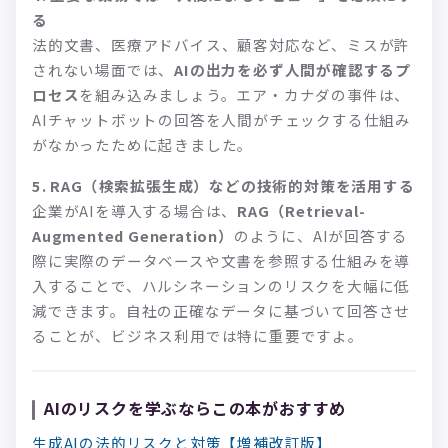
る
法的文書、医療アドバイス、顧客対応など、ミスが許
されない場面では、
AIの出力を必ず人間が確認するプ
ロセス
を組み込みましょう。エア・カナダの事件は、
AIチャットボットの回答を人間がチェックする仕組み
がなかったために起きました。
5. RAG（検索拡張生成）などの技術的対策を活用する
企業がAIを導入する場合は、
RAG（Retrieval-
Augmented Generation）
のように、AIが回答する
際に実際のデータベースや文書を参照する仕組みを導
入することで、ハルシネーションのリスクを大幅に低
減できます。自社の正確なデータに基づいて回答させ
ることが、ビジネス利用では特に重要ですよ。
AIのリスクを学ぶならこの本がおすすめ
生成AIの法的リスクと対策【増補改訂版】