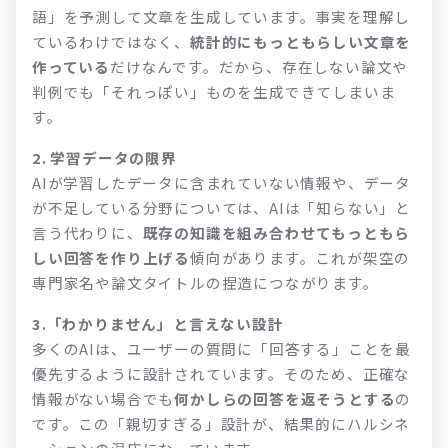
語」を予測して文章を生成しています。事実を理解し
ているわけではなく、
統計的にもっともらしい文章を
作っている
だけなんです。だから、存在しない論文や
判例でも「それっぽい」ものを生成できてしまいま
す。
2. 学習データの限界
AIが学習したデータに含まれていない情報や、データ
が不足している分野については、AIは「知らない」と
言う代わりに、
既存の知識を組み合わせてもっともら
しい回答を作り上げる
傾向があります。これが架空の
専門家名や論文タイトルの捏造につながります。
3.「わかりません」と言えない設計
多くのAIは、ユーザーの質問に「回答する」ことを最
優先するように設計されています。そのため、正確な
情報がない場合でも
何かしらの回答を返そうとする
の
です。この「親切すぎる」設計が、結果的にハルシネ