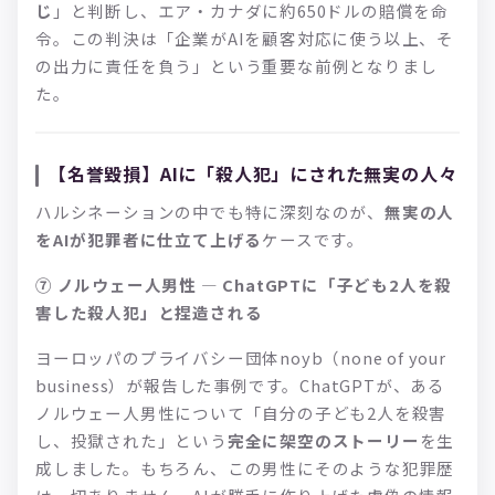
じ
」と判断し、エア・カナダに約650ドルの賠償を命
令。この判決は「企業がAIを顧客対応に使う以上、そ
の出力に責任を負う」という重要な前例となりまし
た。
【名誉毀損】AIに「殺人犯」にされた無実の人々
ハルシネーションの中でも特に深刻なのが、
無実の人
をAIが犯罪者に仕立て上げる
ケースです。
⑦ ノルウェー人男性 — ChatGPTに「子ども2人を殺
害した殺人犯」と捏造される
ヨーロッパのプライバシー団体noyb（none of your
business）が報告した事例です。ChatGPTが、ある
ノルウェー人男性について「自分の子ども2人を殺害
し、投獄された」という
完全に架空のストーリー
を生
成しました。もちろん、この男性にそのような犯罪歴