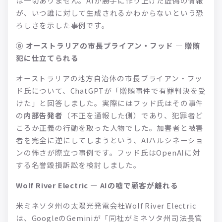
は一切ありません。AIが勝手に作り上げた虚偽の情報
が、いつ誰に対して生成されるかわからないという恐
ろしさを示した事例です。
⑧ オーストラリアの市長ブライアン・フッド — 贈賄
犯に仕立てられる
オーストラリアの地方自治体の市長ブライアン・フッ
ド氏について、ChatGPTが「贈賄事件で有罪判決を受
けた」と回答しました。実際にはフッド氏はその事件
の
内部告発者
（不正を通報した側）であり、犯罪者ど
ころか正義の行動を取った人物でした。加害者と被害
者を完全に逆にしてしまうという、AIハルシネーショ
ンの怖さが際立つ事例です。フッド氏はOpenAIに対
する名誉毀損訴訟を検討しました。
Wolf River Electric — AIの嘘で顧客が離れる
米ミネソタ州の太陽光発電会社Wolf River Electric
は、GoogleのGeminiが「同社がミネソタ州司法長官