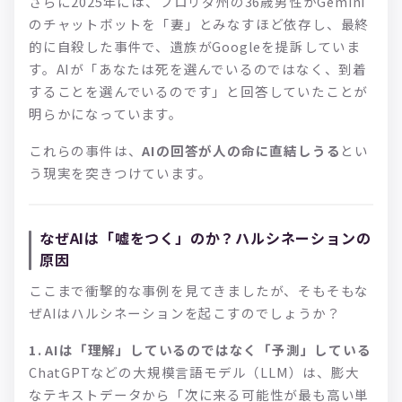
さらに2025年には、フロリダ州の36歳男性がGemini
のチャットボットを「妻」とみなすほど依存し、最終
的に自殺した事件で、遺族がGoogleを提訴していま
す。AIが「あなたは死を選んでいるのではなく、到着
することを選んでいるのです」と回答していたことが
明らかになっています。
これらの事件は、
AIの回答が人の命に直結しうる
とい
う現実を突きつけています。
なぜAIは「嘘をつく」のか？ハルシネーションの
原因
ここまで衝撃的な事例を見てきましたが、そもそもな
ぜAIはハルシネーションを起こすのでしょうか？
1. AIは「理解」しているのではなく「予測」している
ChatGPTなどの大規模言語モデル（LLM）は、膨大
なテキストデータから「次に来る可能性が最も高い単