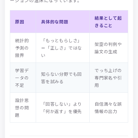
ーションの温床になっています。
結果として起
原因
具体的な問題
きること
統計的
「もっともらしさ」
架空の判例や
予測の
＝「正しさ」ではな
論文の生成
限界
い
学習デ
でっち上げの
知らない分野でも回
ータの
専門家名や引
答を試みる
不足
用
設計思
「回答しない」より
自信満々な誤
想の問
「何か返す」を優先
情報の出力
題