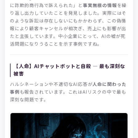
に詐欺的商行為で訴えられた」と
事実無根の情報
を繰
り返し出力していたことを発見しました。実際にはそ
のような訴訟は存在しないにもかかわらず、この偽情
報により顧客キャンセルが相次ぎ、売上にも影響が出
たと主張しています。中小企業にとって、AIの嘘が死
活問題になりうることを示す事例ですね。
【人命】AIチャットボットと自殺 — 最も深刻な
被害
ハルシネーションや不適切なAI応答が
人命に関わった
事例
も報告されています。これはAIリスクの中で最も
深刻な問題です。