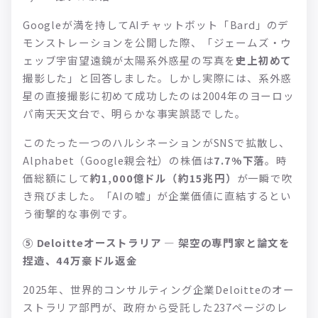
Googleが満を持してAIチャットボット「Bard」のデ
モンストレーションを公開した際、「ジェームズ・ウ
ェッブ宇宙望遠鏡が太陽系外惑星の写真を
史上初めて
撮影した」と回答しました。しかし実際には、系外惑
星の直接撮影に初めて成功したのは2004年のヨーロッ
パ南天天文台で、明らかな事実誤認でした。
このたった一つのハルシネーションがSNSで拡散し、
Alphabet（Google親会社）の株価は
7.7%下落
。時
価総額にして
約1,000億ドル（約15兆円）
が一瞬で吹
き飛びました。「AIの嘘」が企業価値に直結するとい
う衝撃的な事例です。
⑤ Deloitteオーストラリア — 架空の専門家と論文を
捏造、44万豪ドル返金
2025年、世界的コンサルティング企業Deloitteのオー
ストラリア部門が、政府から受託した237ページのレ