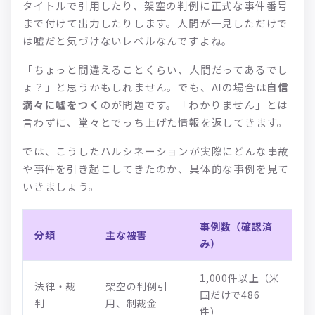
タイトルで引用したり、架空の判例に正式な事件番号
まで付けて出力したりします。人間が一見しただけで
は嘘だと気づけないレベルなんですよね。
「ちょっと間違えることくらい、人間だってあるでし
ょ？」と思うかもしれません。でも、AIの場合は
自信
満々に嘘をつく
のが問題です。「わかりません」とは
言わずに、堂々とでっち上げた情報を返してきます。
では、こうしたハルシネーションが実際にどんな事故
や事件を引き起こしてきたのか、具体的な事例を見て
いきましょう。
事例数（確認済
分類
主な被害
み）
1,000件以上（米
法律・裁
架空の判例引
国だけで486
判
用、制裁金
件）