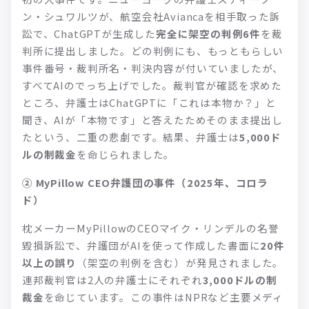
ン・シュワルツが、航空会社Aviancaを相手取った訴
訟で、ChatGPTが生成した
完全に架空の判例6件
を裁
判所に提出しました。どの判例にも、もっともらしい
事件番号・裁判所名・判決内容が付いていましたが、
すべてAIのでっち上げでした。裁判官が確認を求めた
ところ、弁護士はChatGPTに「これは本物か？」と
聞き、AIが「本物です」と答えたためそのまま提出し
たという、二重の悲劇です。結果、弁護士は
5,000ド
ルの制裁金
を命じられました。
② MyPillow CEO弁護団の事件（2025年、コロラ
ド）
枕メーカーMyPillowのCEOマイク・リンデルの名誉
毀損訴訟で、弁護団がAIを使って作成した書面に
20件
以上の誤り
（架空の判例を含む）が発見されました。
連邦裁判官は2人の弁護士にそれぞれ
3,000ドルの制
裁金
を命じています。この事件はNPRなど主要メディ