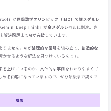
Proof」が
国際数学オリンピック（IMO）で銀メダルレ
ini Deep Think」が
金メダルレベル
に到達。さ
未解決問題までAIが突破しています。
りません。AIが
論理的な証明
を組み立て、
創造的な
驚かせるような解法を見つけているんです。
成果を上げているのか、具体的な事例をわかりやすくご
しめる内容になっていますので、ぜひ最後まで読んで
成果