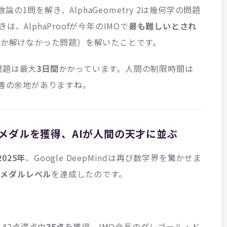
数論の1問を解き、AlphaGeometry 2は幾何学の問題
、AlphaProofが今年のIMOで
最も難しいとされ
しか解けなかった問題）を解いたことです。
問題は最大
3日間
かかっています。人間の制限時間は
改善の余地がありますね。
 IMO金メダルを獲得、AIが人間の天才に並ぶ
025年
、Google DeepMindは再び数学界を驚かせま
金メダルレベル
を達成したのです。
し、42点満点中
35点
を獲得。IMO会長のグレゴール・ド