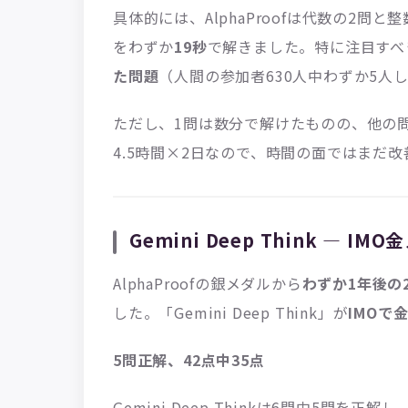
具体的には、AlphaProofは代数の2問と整
をわずか
19秒
で解きました。特に注目すべきは
た問題
（人間の参加者630人中わずか5人
ただし、1問は数分で解けたものの、他の
4.5時間×2日なので、時間の面ではまだ
Gemini Deep Think —
AlphaProofの銀メダルから
わずか1年後の2
した。「Gemini Deep Think」が
IMOで
5問正解、42点中35点
Gemini Deep Thinkは6問中5問を正解