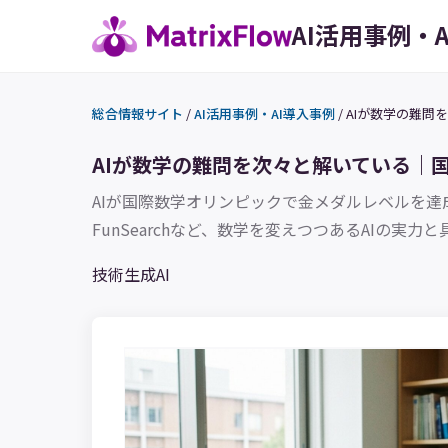
AI活用事例・
総合情報サイト
/
AI活用事例・AI導入事例
/
AIが数学の難問
AIが数学の難問を次々と解いている｜
AIが国際数学オリンピックで金メダルレベルを達成し、30
FunSearchなど、数学を変えつつあるAIの実
技術
生成AI