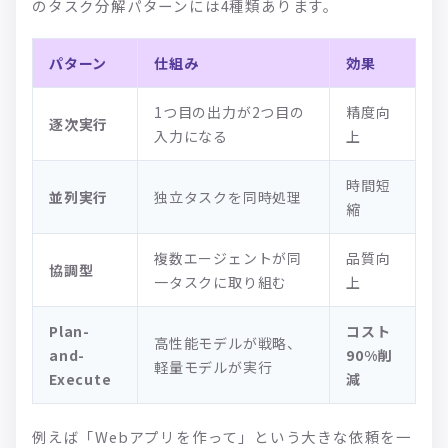
のタスク分解パターンには4種類あります。
パターン
仕組み
効果
1つ目の出力が2つ目の
精度向
逐次実行
入力になる
上
時間短
並列実行
独立タスクを同時処理
縮
複数エージェントが同
品質向
協調型
一タスクに取り組む
上
Plan-
コスト
高性能モデルが戦略、
and-
90%削
軽量モデルが実行
Execute
減
例えば「Webアプリを作って」という大きな依頼を一