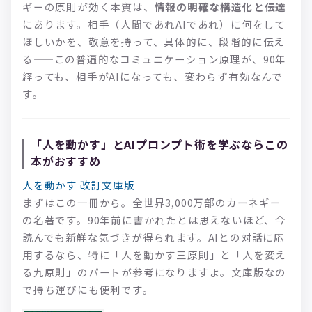
ギーの原則が効く本質は、
情報の明確な構造化と伝達
にあります。相手（人間であれAIであれ）に何をして
ほしいかを、敬意を持って、具体的に、段階的に伝え
る——この普遍的なコミュニケーション原理が、90年
経っても、相手がAIになっても、変わらず有効なんで
す。
「人を動かす」とAIプロンプト術を学ぶならこの
本がおすすめ
人を動かす 改訂文庫版
まずはこの一冊から。全世界3,000万部のカーネギー
の名著です。90年前に書かれたとは思えないほど、今
読んでも新鮮な気づきが得られます。AIとの対話に応
用するなら、特に「人を動かす三原則」と「人を変え
る九原則」のパートが参考になりますよ。文庫版なの
で持ち運びにも便利です。