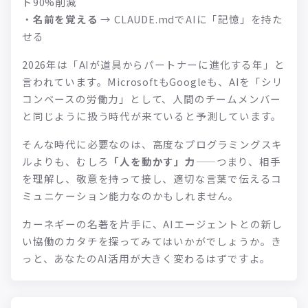
ト90%削減
・
名前を覚える
→ CLAUDE.mdでAIに「記憶」を持た
せる
2026年は「AIが道具からパートナーに進化する年」と
言われています。MicrosoftもGoogleも、AIを「シリ
コンベースの労働力」として、人間のチームメンバー
と同じように扱う時代が来ていると予測しています。
そんな時代に必要なのは、高度なプログラミングスキ
ルよりも、むしろ
「人を動かす」力
——つまり、相手
を理解し、敬意を持って接し、適切な言葉で伝えるコ
ミュニケーション能力なのかもしれません。
カーネギーの名著を片手に、AIエージェントとの新し
い協働のカタチを探ってみてはいかがでしょうか。き
っと、あなたのAI活用が大きく変わるはずですよ。