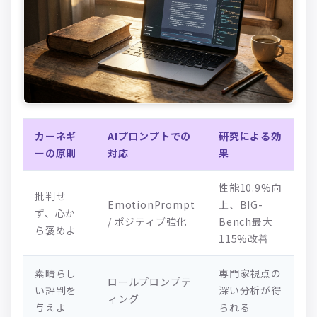
カーネギ
AIプロンプトでの
研究による効
ーの原則
対応
果
性能10.9%向
批判せ
EmotionPrompt
上、BIG-
ず、心か
/ ポジティブ強化
Bench最大
ら褒めよ
115%改善
素晴らし
専門家視点の
ロールプロンプテ
い評判を
深い分析が得
ィング
与えよ
られる