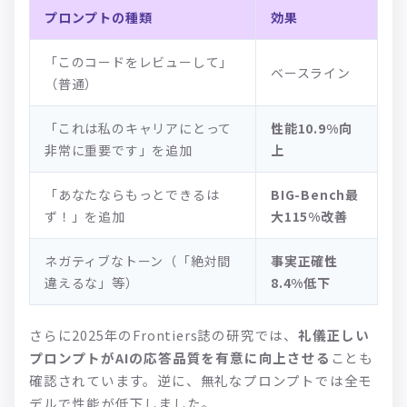
プロンプトの種類
効果
「このコードをレビューして」
ベースライン
（普通）
「これは私のキャリアにとって
性能10.9%向
非常に重要です」を追加
上
「あなたならもっとできるは
BIG-Bench最
ず！」を追加
大115%改善
ネガティブなトーン（「絶対間
事実正確性
違えるな」等）
8.4%低下
さらに2025年のFrontiers誌の研究では、
礼儀正しい
プロンプトがAIの応答品質を有意に向上させる
ことも
確認されています。逆に、無礼なプロンプトでは全モ
デルで性能が低下しました。