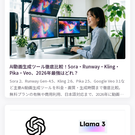
いえるのでしょう。 適性な在庫水準を保つために必要となるのが
在庫管理表です。 実際に、紙での在庫管理をしていることも少な
くないと思いますが、扱う商品などのアイテム数が多い場合、紙
の在庫管理表では管理しきれなくなる可能性も出てきます。そこ
で便利でかつ的確な在庫管理を可能にするのが、Excelです。 本記
事では、Excelを活用した在庫管理の方法について、在庫管理のや
り方、表の作り方、使える関数をまとめてご紹介します！
AI動画生成ツール徹底比較！Sora・Runway・Kling・
Pika・Veo、2026年最強はどれ？
Sora 2、Runway Gen-4.5、Kling 2.6、Pika 2.5、Google Veo 3.1な
ど主要AI動画生成ツールを料金・画質・生成時間まで徹底比較。
無料プランの有無や商用利用、日本語対応まで、2026年に動画制
作を始めるならどのツールを選ぶべきかわかりやすく解説しま
す。