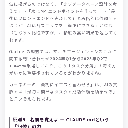
気に投げるのではなく、「まずデータベース設計を考
えて」→「次にAPIエンドポイントを作って」→「最
後にフロントエンドを実装して」と段階的に依頼する
ほうが、AIは各ステップを「簡単にできる」と感じ
（もちろん比喩ですが）、精度の高い結果を返してく
れます。
Gartnerの調査では、マルチエージェントシステムに
関する問い合わせが
2024年Q1から2025年Q2で
1,445%急増
しており、この「タスク分解」の考え方
がいかに重要視されているかがわかりますね。
カーネギーの「最初にイエスと言わせろ」は、AIの文
脈では「最初に簡単なタスクで成功体験を積ませろ」
と言い換えられます。
原則5：名前を覚えよ — CLAUDE.mdという
「記憶」の力