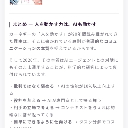
まとめ — 人を動かす力は、AIも動かす
カーネギーの「人を動かす」が90年間読み継がれてき
た理由は、そこに書かれている原則が
普遍的なコミュ
ニケーションの本質
を捉えているからです。
そして2026年、その本質はAIエージェントとの対話に
もそのまま通用することが、科学的な研究によって裏
付けられています。
・
批判ではなく褒める
→ AIの性能が10%以上向上す
る
・
役割を与える
→ AIが専門家として振る舞う
・
相手の立場で考える
→ コンテキストを与えれば的
確な回答が返ってくる
・
簡単にできるように仕向ける
→ タスク分解でコス