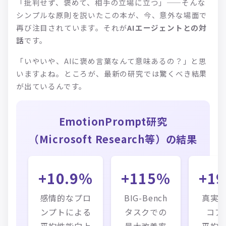
「批判せず、褒めて、相手の立場に立つ」——そんな
シンプルな原則を説いたこの本が、今、意外な場面で
再び注目されています。それが
AIエージェントとの対
話
です。
「いやいや、AIに褒め言葉なんて意味あるの？」と思
いますよね。ところが、最新の研究では驚くべき結果
が出ているんです。
EmotionPrompt研究
（Microsoft Research等）の結果
+10.9%
+115%
+1
感情的なプロ
BIG-Bench
真実
ンプトによる
タスクでの
コア