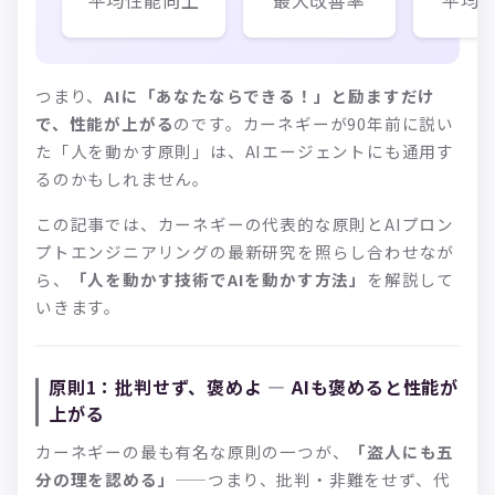
平均性能向上
最大改善率
平均
つまり、
AIに「あなたならできる！」と励ますだけ
で、性能が上がる
のです。カーネギーが90年前に説い
た「人を動かす原則」は、AIエージェントにも通用す
るのかもしれません。
この記事では、カーネギーの代表的な原則とAIプロン
プトエンジニアリングの最新研究を照らし合わせなが
ら、
「人を動かす技術でAIを動かす方法」
を解説して
いきます。
原則1：批判せず、褒めよ — AIも褒めると性能が
上がる
カーネギーの最も有名な原則の一つが、
「盗人にも五
分の理を認める」
——つまり、批判・非難をせず、代