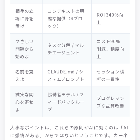
相手の立
コンテキストの明
ROI 340%向
場に身を
確な提供（4ブロ
上
置け
ック）
やさしい
コスト90%
タスク分解 / マル
問題から
削減、精度向
チエージェント
始めよ
上
名前を覚
CLAUDE.md / シ
セッション横
えよ
ステムプロンプト
断の一貫性
誠実な関
協働者モデル / フ
プログレッシ
心を寄せ
ィードバックルー
ブな品質改善
よ
プ
大事なポイントは、これらの原則がAIに効くのは「AI
に感情がある」からではないということです。カーネ