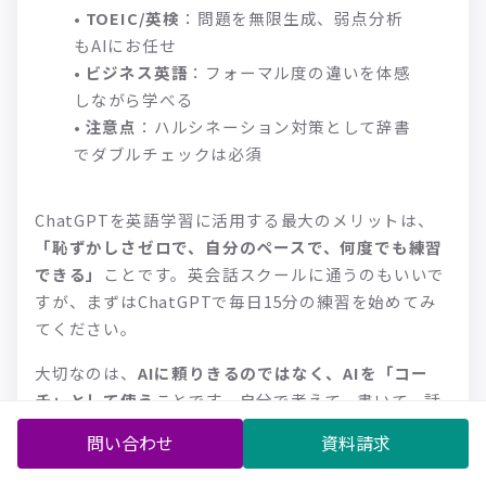
•
TOEIC/英検
：問題を無限生成、弱点分析
もAIにお任せ
•
ビジネス英語
：フォーマル度の違いを体感
しながら学べる
•
注意点
：ハルシネーション対策として辞書
でダブルチェックは必須
ChatGPTを英語学習に活用する最大のメリットは、
「恥ずかしさゼロで、自分のペースで、何度でも練習
できる」
ことです。英会話スクールに通うのもいいで
すが、まずはChatGPTで毎日15分の練習を始めてみ
てください。
大切なのは、
AIに頼りきるのではなく、AIを「コー
チ」として使う
ことです。自分で考えて、書いて、話
して、それをAIに添削・フィードバックしてもらう。
問い合わせ
資料請求
このサイクルを続けることで、英語力は確実に伸びて
いきますよ。