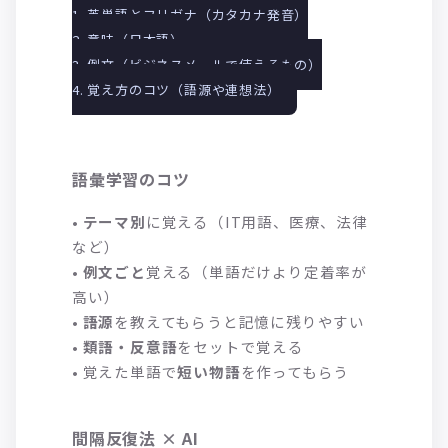
1. 英単語とフリガナ（カタカナ発音）
2. 意味（日本語）
3. 例文（ビジネスメールで使えるもの）
4. 覚え方のコツ（語源や連想法）
語彙学習のコツ
•
テーマ別
に覚える（IT用語、医療、法律
など）
•
例文ごと
覚える（単語だけより定着率が
高い）
•
語源
を教えてもらうと記憶に残りやすい
•
類語・反意語
をセットで覚える
• 覚えた単語で
短い物語
を作ってもらう
間隔反復法 × AI