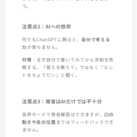
う。
注意点2：AIへの依存
何でもChatGPTに頼ると、
自分で考える
力
が育ちません。
対策
：まず自分で書いてみてから添削を依
頼する。「答えを教えて」ではなく「ヒン
トをちょうだい」と聞く。
注意点3：発音はAIだけでは不十分
音声モードで発音練習はできますが、
口の
動きや舌の位置
まではフィードバックでき
ません。