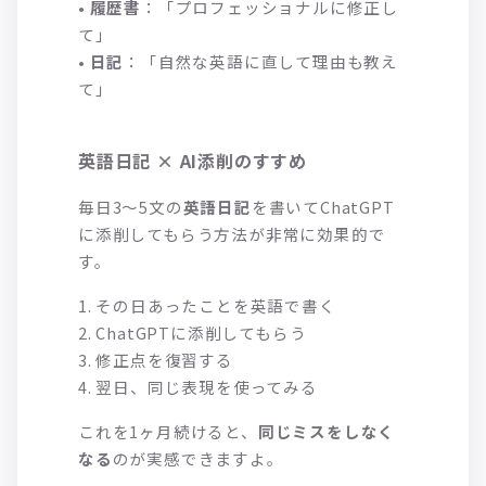
•
履歴書
：「プロフェッショナルに修正し
て」
•
日記
：「自然な英語に直して理由も教え
て」
英語日記 × AI添削のすすめ
毎日3〜5文の
英語日記
を書いてChatGPT
に添削してもらう方法が非常に効果的で
す。
1. その日あったことを英語で書く
2. ChatGPTに添削してもらう
3. 修正点を復習する
4. 翌日、同じ表現を使ってみる
これを1ヶ月続けると、
同じミスをしなく
なる
のが実感できますよ。