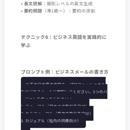
•
長文読解
：級別レベルの英文生成
•
要約問題
（準1級〜）：要約の添削
テクニック6：ビジネス英語を実践的に
学ぶ
プロンプト例：ビジネスメールの書き方
以下の日本語の内容を、プロフェッショナル
なビジネスメールに翻訳してください。3つのバ
ージョンを作ってください：
1. フォーマル（初めての取引先向け）
2. セミフォーマル（既存の取引先向け）
3. カジュアル（社内の同僚向け）