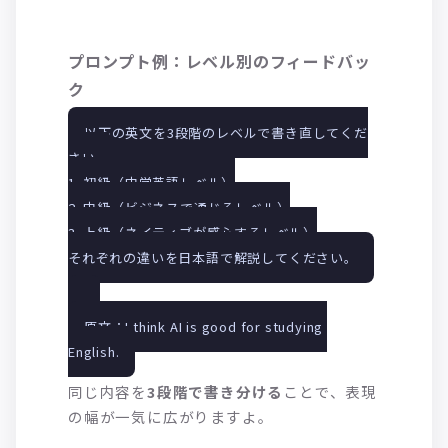
プロンプト例：レベル別のフィードバッ
ク
以下の英文を3段階のレベルで書き直してくだ
さい。
1. 初級（中学英語レベル）
2. 中級（ビジネスで通じるレベル）
3. 上級（ネイティブが感心するレベル）
それぞれの違いを日本語で解説してください。
原文：I think AI is good for studying 
English.
同じ内容を
3段階で書き分ける
ことで、表現
の幅が一気に広がりますよ。