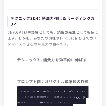
テクニック3&4：語彙力強化 & リーディング力
UP
ChatGPTは
単語帳
としても、
読解の先生
としても使え
ます。しかも、あなたの興味やレベルに合わせてカス
タマイズできるのが最大の強みです。
テクニック3：語彙力を効率的に伸ばす
プロンプト例：オリジナル単語帳の作成
TOEIC 700点を目指しています。ビジネスシー
ンでよく使う英単語を20個教えてください。各
単語について以下を含めてください：