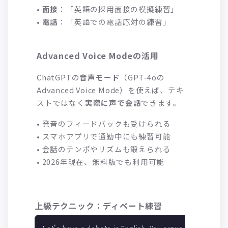
•
面接
：「英語の採用面接の模擬練習」
•
電話
：「英語での電話応対の練習」
Advanced Voice Modeの活用
ChatGPTの
音声モード
（GPT-4oの
Advanced Voice Mode）を使えば、テキ
ストではなく
実際に声で会話
できます。
• 発音のフィードバックも受けられる
• スマホアプリで通勤中にも練習可能
• 会話のテンポやリズムも鍛えられる
• 2026年現在、無料版でも利用可能
上級テクニック：ディベート練習
Let's have a debate in English. You argue 