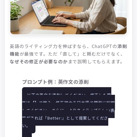
英語のライティング力を伸ばすなら、ChatGPTの
添削
機能
が最強です。ただ「直して」と頼むだけでなく、
なぜその修正が必要なのか
まで説明してもらえます。
プロンプト例：英作文の添削
以下の英文を添削してください。修正した箇
所は【】で囲み、修正理由を日本語で簡潔に説明
してください。さらに、よりネイティブらしい表
現があれば「Better:」として提案してくださ
い。