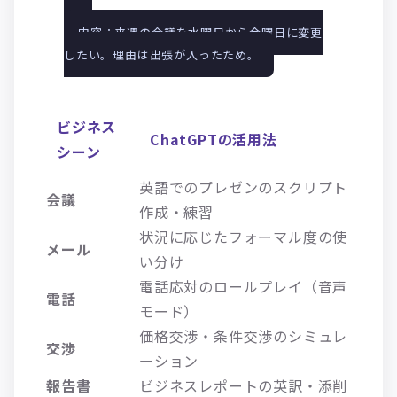
内容：来週の会議を水曜日から金曜日に変更
したい。理由は出張が入ったため。
ビジネス
ChatGPTの活用法
シーン
英語でのプレゼンのスクリプト
会議
作成・練習
状況に応じたフォーマル度の使
メール
い分け
電話応対のロールプレイ（音声
電話
モード）
価格交渉・条件交渉のシミュレ
交渉
ーション
報告書
ビジネスレポートの英訳・添削