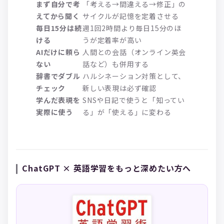
まず自分で考
「考える→間違える→修正」の
えてから聞く
サイクルが記憶を定着させる
毎日15分は続
週1回2時間より毎日15分のほ
ける
うが定着率が高い
AIだけに頼ら
人間との会話（オンライン英会
ない
話など）も併用する
辞書でダブル
ハルシネーション対策として、
チェック
新しい表現は必ず確認
学んだ表現を
SNSや日記で使うと「知ってい
実際に使う
る」が「使える」に変わる
ChatGPT × 英語学習をもっと深めたい方へ