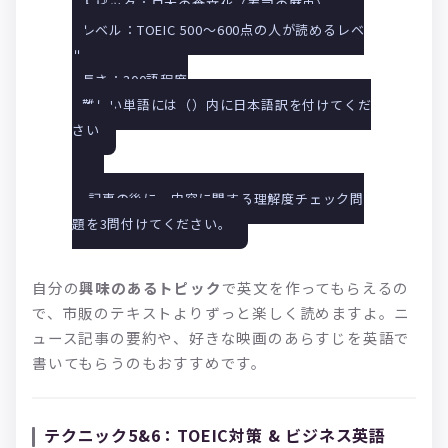
• トピック：日本の食文化（寿司の歴史）
• レベル：TOEIC 500〜600点の人が読めるレベ
ル
• 長さ：300語程度
• 難しい単語には（）内に日本語訳を付けてくだ
さい
記事の後に、内容に関する理解度チェック問
題を3問付けてください。
自分の
興味のあるトピック
で英文を作ってもらえるの
で、市販のテキストよりずっと楽しく読めますよ。ニ
ュース記事の要約や、好きな映画のあらすじを英語で
書いてもらうのもおすすめです。
テクニック5&6：TOEIC対策 & ビジネス英語