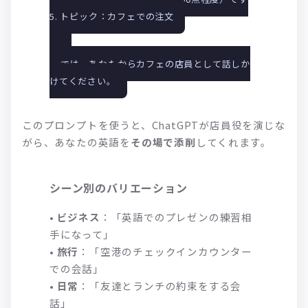
5. トピック：カフェでの注文
では、あなたからカフェの店員として話しか
けてください。
このプロンプトを使うと、ChatGPTが店員役を演じな
がら、あなたの英語を
その場で添削
してくれます。
シーン別のバリエーション
•
ビジネス
：「英語でのプレゼンの練習相
手になって」
•
旅行
：「空港のチェックインカウンター
での会話」
•
日常
：「友達とランチの約束をする会
話」