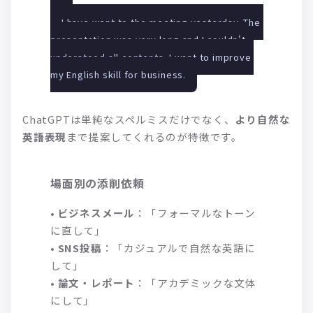
I have went to the meeting yesterday. The 
presentation was very long and I couldn't 
understood all contents. I want to improve 
my English skill for business.
ChatGPTは単純なスペルミスだけでなく、
より自然な
英語表現
まで提案してくれるのが特徴です。
場面別の添削依頼
•
ビジネスメール
：「フォーマルなトーン
に直して」
•
SNS投稿
：「カジュアルで自然な英語に
して」
•
論文・レポート
：「アカデミックな文体
にして」