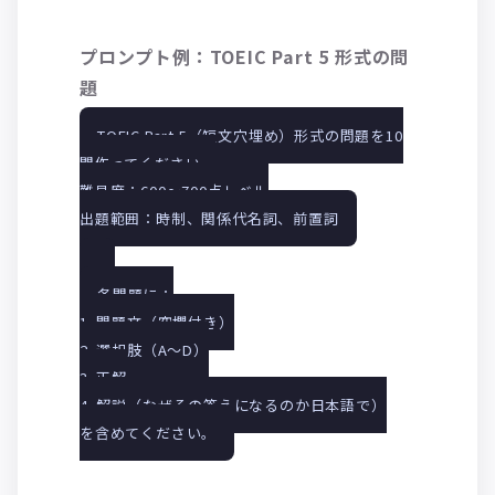
プロンプト例：TOEIC Part 5 形式の問
題
TOEIC Part 5（短文穴埋め）形式の問題を10
問作ってください。
難易度：600〜700点レベル
出題範囲：時制、関係代名詞、前置詞
各問題に：
1. 問題文（空欄付き）
2. 選択肢（A〜D）
3. 正解
4. 解説（なぜその答えになるのか日本語で）
を含めてください。