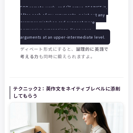
FOR remote work, and I'll argue AGAINST it. 
After each of my arguments, point out any 
grammar mistakes and suggest more 
persuasive expressions. Keep your 
arguments at an upper-intermediate level.
ディベート形式にすると、
論理的に英語で
考える力
も同時に鍛えられますよ。
テクニック2：英作文をネイティブレベルに添削
してもらう