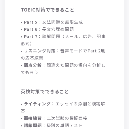
TOEIC対策でできること
•
Part 5
：文法問題を無限生成
•
Part 6
：長文穴埋め問題
•
Part 7
：読解問題（メール、広告、記事
形式）
•
リスニング対策
：音声モードでPart 2風
の応答練習
•
弱点分析
：間違えた問題の傾向を分析し
てもらう
英検対策でできること
•
ライティング
：エッセイの添削と模範解
答
•
面接練習
：二次試験の模擬面接
•
語彙問題
：級別の単語テスト