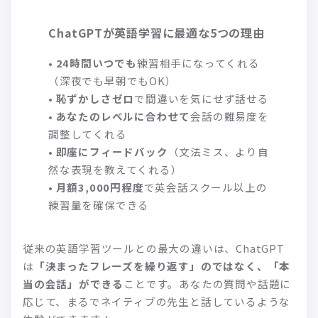
ChatGPTが英語学習に最適な5つの理由
•
24時間いつでも
練習相手になってくれる
（深夜でも早朝でもOK）
•
恥ずかしさゼロ
で間違いを気にせず話せる
•
あなたのレベルに合わせて
会話の難易度を
調整してくれる
•
即座にフィードバック
（文法ミス、より自
然な表現を教えてくれる）
•
月額3,000円程度
で英会話スクール以上の
練習量を確保できる
従来の英語学習ツールとの最大の違いは、ChatGPT
は
「決まったフレーズを繰り返す」のではなく、「本
当の会話」ができる
ことです。あなたの質問や話題に
応じて、まるでネイティブの先生と話しているような