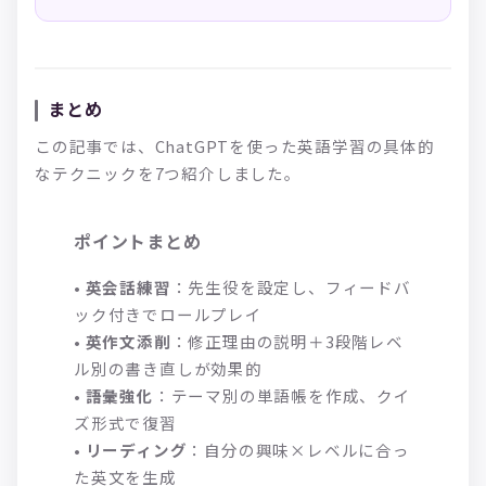
まとめ
この記事では、ChatGPTを使った英語学習の具体的
なテクニックを7つ紹介しました。
ポイントまとめ
•
英会話練習
：先生役を設定し、フィードバ
ック付きでロールプレイ
•
英作文添削
：修正理由の説明＋3段階レベ
ル別の書き直しが効果的
•
語彙強化
：テーマ別の単語帳を作成、クイ
ズ形式で復習
•
リーディング
：自分の興味×レベルに合っ
た英文を生成