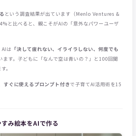
る
という調査結果が出ています（Menlo Ventures &
。非親の54%と比べると、親こそがAIの「意外なパワーユーザ
、AIは
「決して疲れない、イライラしない、何度でも
います。子どもに「なんで空は青いの？」と100回聞
ます。
、
すぐに使えるプロンプト付き
で子育てAI活用術を15
すみ絵本をAIで作る