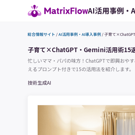
AI活用事例・
総合情報サイト
/
AI活用事例・AI導入事例
/
子育て×ChatG
子育て×ChatGPT・Gemini活用
忙しいママ・パパの味方！ChatGPTで即興おやす
えるプロンプト付きで15の活用法を紹介します。
技術
生成AI