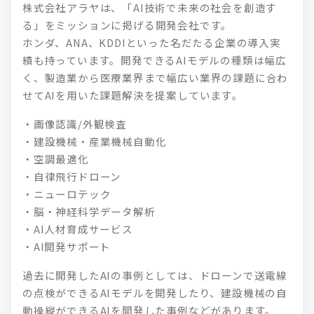
株式会社アラヤは、「AI技術で未来の社会を創造す
る」をミッションに掲げる開発会社です。
ホンダ、ANA、KDDIといった名だたる企業の導入実
績も持っています。開発できるAIモデルの種類は幅広
く、製造業から医療業界まで幅広い業界の課題に合わ
せてAIを用いた課題解決を提案しています。
・画像認識/外観検査
・建設機械・産業機械自動化
・空調最適化
・自律飛行ドローン
・ニューロテック
・脳・神経科学データ解析
・AI人材育成サービス
・AI開発サポート
過去に開発したAIの事例としては、ドローンで送電線
の点検ができるAIモデルを開発したり、建設機械の自
動操縦ができるAIを開発した事例などがあります。