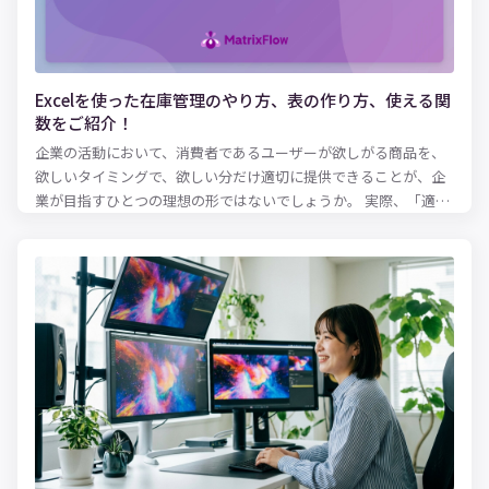
Excelを使った在庫管理のやり方、表の作り方、使える関
数をご紹介！
企業の活動において、消費者であるユーザーが欲しがる商品を、
欲しいタイミングで、欲しい分だけ適切に提供できることが、企
業が目指すひとつの理想の形ではないでしょうか。 実際、「適正
な在庫水準とは何か？」という問いにパーフェクトに答えるのは
難しいとはいえ、ある程度の健全な在庫水準を保ち、欠品を防止
に務めるのは、およそ商品を扱う企業にとっては共通の使命とも
いえるのでしょう。 適性な在庫水準を保つために必要となるのが
在庫管理表です。 実際に、紙での在庫管理をしていることも少な
くないと思いますが、扱う商品などのアイテム数が多い場合、紙
の在庫管理表では管理しきれなくなる可能性も出てきます。そこ
で便利でかつ的確な在庫管理を可能にするのが、Excelです。 本記
事では、Excelを活用した在庫管理の方法について、在庫管理のや
り方、表の作り方、使える関数をまとめてご紹介します！