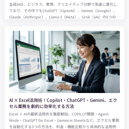
生成AIは、ビジネス、教育、クリエイティブ分野で急速に進化し
ており、その中でもChatGPT（OpenAI）、Gemini（Google）、
Claude（Anthropic）、Llama 3（Meta）、Grok（xAI）の5つのモ
デルは注目されています。本記事では、これらのモデルを以下の
ポイントで比較します。
AI × Excel活用術！Copilot・ChatGPT・Gemini、エク
セル業務を劇的に効率化する方法
Excel × AIの最新活用術を徹底解説。COPILOT関数・Agent
Mode・ChatGPT for Excel・Gemini in Sheetsなど、エクセル業務
を自動化する3つの方法を、料金・機能比較から具体的な活用例ま