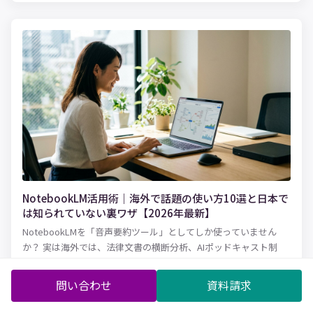
で紹介します。
NotebookLM活用術｜海外で話題の使い方10選と日本で
は知られていない裏ワザ【2026年最新】
NotebookLMを「音声要約ツール」としてしか使っていません
か？ 実は海外では、法律文書の横断分析、AIポッドキャスト制
作、競合インテリジェンス、大学の論文レビューなど、日本では
まだ知られていない驚きの活用法が広がっています。2026年3月
問い合わせ
資料請求
にはCinematic Video Overviewsも登場。この記事では、英語圏
の最新事例・パワーユーザーの裏ワザ・知っておくべき落とし穴