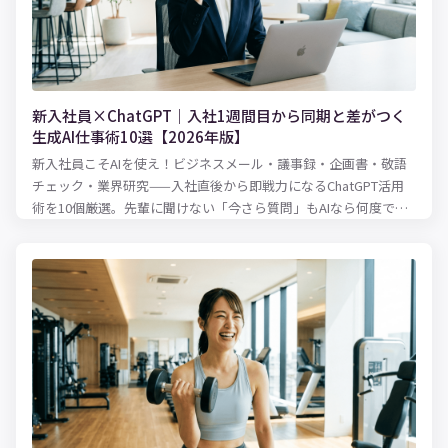
新入社員×ChatGPT｜入社1週間目から同期と差がつく
生成AI仕事術10選【2026年版】
新入社員こそAIを使え！ビジネスメール・議事録・企画書・敬語
チェック・業界研究——入社直後から即戦力になるChatGPT活用
術を10個厳選。先輩に聞けない「今さら質問」もAIなら何度でも
OKです。