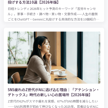
投げする方法10選【2026年版】
日経トレンディ2026年ヒット予測のキーワード「苦労キャンセ
ル」。家事・手続き・調べ物・買い物・文章作成——人生の面倒
ごとをChatGPT・Geminiに丸投げする具体的な方法を10個紹介し
ます。
SNS疲れのZ世代がAIに逃げ込む理由｜「アテンション・
デトックス」時代の新しい心の居場所【2026年版】
Z世代の62%がスマホ疲れを実感、67%がSNS時間を減らしたい
——SNS利用率が初めて伸びなくなった2025年、若者はなぜAIに