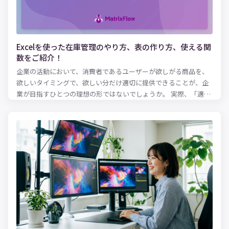
Excelを使った在庫管理のやり方、表の作り方、使える関
数をご紹介！
企業の活動において、消費者であるユーザーが欲しがる商品を、
欲しいタイミングで、欲しい分だけ適切に提供できることが、企
業が目指すひとつの理想の形ではないでしょうか。 実際、「適正
な在庫水準とは何か？」という問いにパーフェクトに答えるのは
難しいとはいえ、ある程度の健全な在庫水準を保ち、欠品を防止
に務めるのは、およそ商品を扱う企業にとっては共通の使命とも
いえるのでしょう。 適性な在庫水準を保つために必要となるのが
在庫管理表です。 実際に、紙での在庫管理をしていることも少な
くないと思いますが、扱う商品などのアイテム数が多い場合、紙
の在庫管理表では管理しきれなくなる可能性も出てきます。そこ
で便利でかつ的確な在庫管理を可能にするのが、Excelです。 本記
事では、Excelを活用した在庫管理の方法について、在庫管理のや
り方、表の作り方、使える関数をまとめてご紹介します！