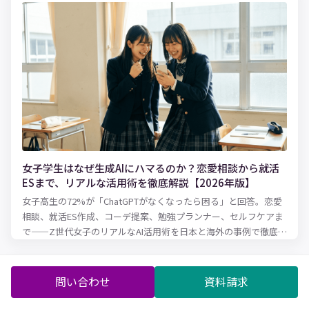
女子学生はなぜ生成AIにハマるのか？恋愛相談から就活
ESまで、リアルな活用術を徹底解説【2026年版】
女子高生の72%が「ChatGPTがなくなったら困る」と回答。恋愛
相談、就活ES作成、コーデ提案、勉強プランナー、セルフケアま
で——Z世代女子のリアルなAI活用術を日本と海外の事例で徹底解
説します。
問い合わせ
資料請求