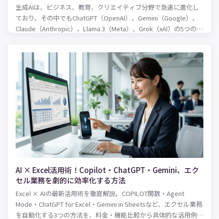
生成AIは、ビジネス、教育、クリエイティブ分野で急速に進化し
ており、その中でもChatGPT（OpenAI）、Gemini（Google）、
Claude（Anthropic）、Llama 3（Meta）、Grok（xAI）の5つのモ
デルは注目されています。本記事では、これらのモデルを以下の
ポイントで比較します。
AI × Excel活用術！Copilot・ChatGPT・Gemini、エク
セル業務を劇的に効率化する方法
Excel × AIの最新活用術を徹底解説。COPILOT関数・Agent
Mode・ChatGPT for Excel・Gemini in Sheetsなど、エクセル業務
を自動化する3つの方法を、料金・機能比較から具体的な活用例ま