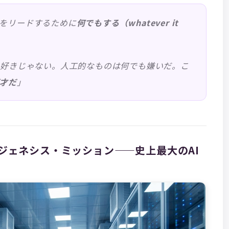
をリードするために
何でもする（whatever it
う言葉は好きじゃない。人工的なものは何でも嫌いだ。こ
才だ
」
＆ジェネシス・ミッション——史上最大のAI