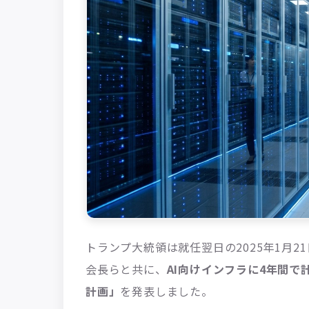
トランプ大統領は就任翌日の2025年1月
会長らと共に、
AI向けインフラに4年間で計
計画」
を発表しました。