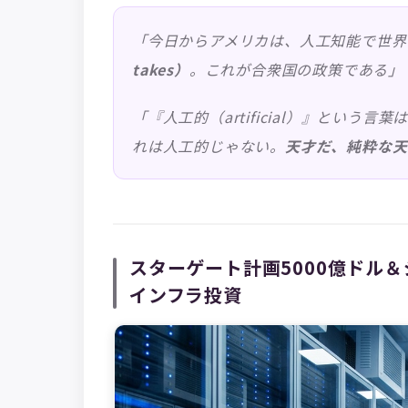
「今日からアメリカは、人工知能で世界
takes）
。これが合衆国の政策である」
「『人工的（artificial）』とい
れは人工的じゃない。
天才だ、純粋な天
スターゲート計画5000億ドル
インフラ投資