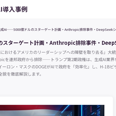
AI導入事例
AI——5000億ドルのスターゲート計画・Anthropic排除事件・DeepSee
スターゲート計画・Anthropic排除事件・Deep
AIにおけるアメリカのリーダーシップへの障壁を取り去る」大統領
opicを連邦政府から排除——トランプ第2期政権は、生成AI業界
い、イーロン・マスクのDOGEがAIで政府を「効率化」し、H-1
全貌を徹底解説します。