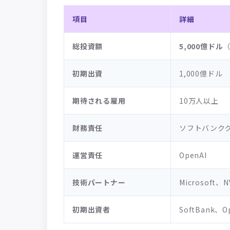
項目
詳細
総投資額
5,000億ドル
（
初期出資
1,000億ドル
期待される雇用
10万人以上
財務責任
ソフトバンク
運営責任
OpenAI
技術パートナー
Microsoft、
初期出資者
SoftBank、O