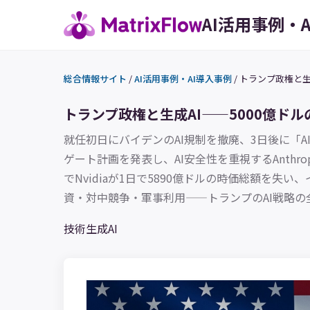
AI活用事例・
総合情報サイト
/
AI活用事例・AI導入事例
/
トランプ政権と生成
トランプ政権と生成AI——5000億ドルの
就任初日にバイデンのAI規制を撤廃、3日後に「
ゲート計画を発表し、AI安全性を重視するAnthr
でNvidiaが1日で5890億ドルの時価総額を失
資・対中競争・軍事利用——トランプのAI戦略の
技術
生成AI