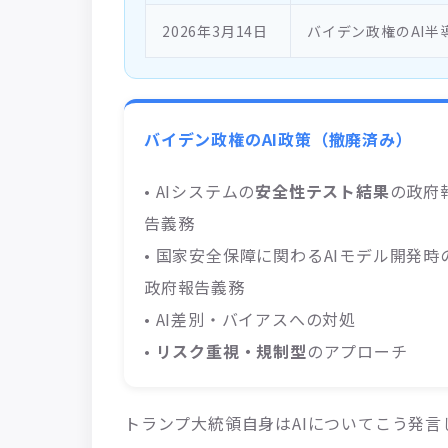
2026年3月14日
バイデン政権のAI半
バイデン政権のAI政策（撤廃済み）
• AIシステムの
安全性テスト結果
の政府
告義務
• 国家安全保障に関わるAIモデル開発時
政府報告義務
• AI差別・バイアスへの対処
•
リスク重視・規制型
のアプローチ
トランプ大統領自身はAIについてこう発言