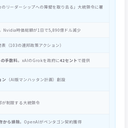
リカのリーダーシップへの障壁を取り去る」大統領令に署
。Nvidia時価総額が1日で5,890億ドル減少
発表（103の連邦政策アクション）
ルの手数料
。xAIのGrokを政府に
42セント
で提供
ョン
（AI版マンハッタン計画）創設
邦が制限する大統領令
政府から排除
。OpenAIがペンタゴン契約獲得