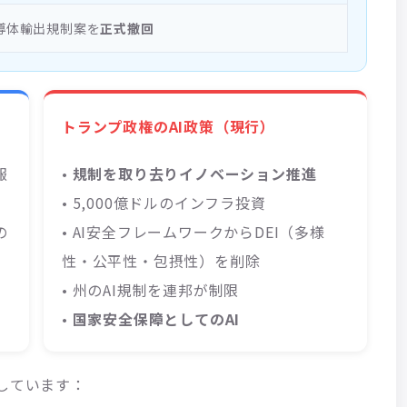
導体輸出規制案を
正式撤回
トランプ政権のAI政策（現行）
報
•
規制を取り去りイノベーション推進
• 5,000億ドルのインフラ投資
の
• AI安全フレームワークからDEI（多様
性・公平性・包摂性）を削除
• 州のAI規制を連邦が制限
•
国家安全保障としてのAI
しています：