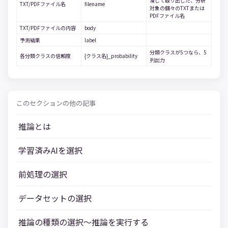
凍して取り出した、分析
TXT/PDFファイル名
filename
対象の個々のTXTまたは
PDFファイル名
TXT/PDFファイルの内容
body
予測結果
label
分類クラスが5つなら、5
各分類クラスの信頼度
{クラス名}_probability
列出力
このセクションの他の記事
推論とは
学習済みAIを選択
前処理の選択
データセットの選択
推論の種類の選択～推論を実行する