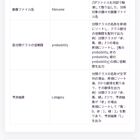
ZIPファイルを内部で解
凍して取り出した、分析
画像ファイル名
filename
対象の個々の画像ファイ
ル名
分類クラスの名称を昇順
にソートし、クラス数分
の信頼度を配列で出力
例）分類クラスが「赤、
青、緑」3つの場合
各分類クラスの信頼度
probability
昇順にソートし、[青の
probability, 赤の
probability, 緑の
probability] の順に信頼
度を出力
分類クラスの名称が文字
列の場合、昇順にソート
後、0から数値を割りあ
て、その数値を出力
例）分類クラスが「赤、
予測結果
category
青、緑」3つで、予測結
果が「赤」の場合
昇順にソートして「青：
0，赤：1，緑：2」を割
りあて、予測結果「1」
を出力