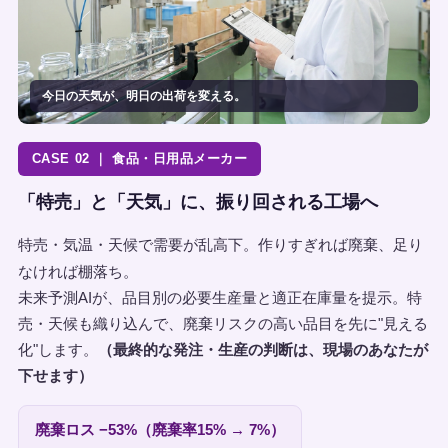
今日の天気が、明日の出荷を変える。
CASE 02 ｜ 食品・日用品メーカー
「特売」と「天気」に、振り回される工場へ
特売・気温・天候で需要が乱高下。作りすぎれば廃棄、足り
なければ棚落ち。
未来予測AIが、品目別の必要生産量と適正在庫量を提示。特
売・天候も織り込んで、廃棄リスクの高い品目を先に"見える
化"します。
（最終的な発注・生産の判断は、現場のあなたが
下せます）
廃棄ロス −53%（廃棄率15% → 7%）