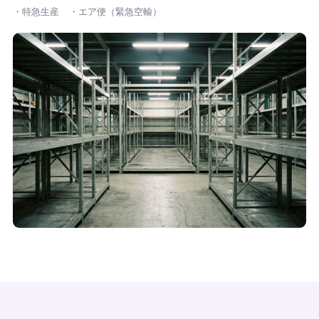
・特急生産
・エア便（緊急空輸）