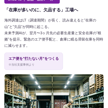
「在庫が多いのに、欠品する」工場へ
海外調達はLT（調達期間）が長く、読み違えると"在庫の
山"と"欠品"が同時に起こる。
未来予測AIが、翌月〜3ヶ月先の必要生産量と安全在庫の"根
拠"を提示。緊急のエア便手配と、倉庫に眠る滞留在庫を同時
に減らせます。
エア便を"打たない月"をつくる
※当社支援事例より