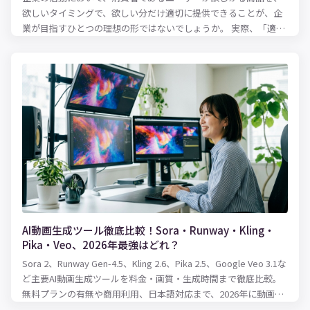
欲しいタイミングで、欲しい分だけ適切に提供できることが、企
業が目指すひとつの理想の形ではないでしょうか。 実際、「適正
な在庫水準とは何か？」という問いにパーフェクトに答えるのは
難しいとはいえ、ある程度の健全な在庫水準を保ち、欠品を防止
に務めるのは、およそ商品を扱う企業にとっては共通の使命とも
いえるのでしょう。 適性な在庫水準を保つために必要となるのが
在庫管理表です。 実際に、紙での在庫管理をしていることも少な
くないと思いますが、扱う商品などのアイテム数が多い場合、紙
の在庫管理表では管理しきれなくなる可能性も出てきます。そこ
で便利でかつ的確な在庫管理を可能にするのが、Excelです。 本記
事では、Excelを活用した在庫管理の方法について、在庫管理のや
り方、表の作り方、使える関数をまとめてご紹介します！
AI動画生成ツール徹底比較！Sora・Runway・Kling・
Pika・Veo、2026年最強はどれ？
Sora 2、Runway Gen-4.5、Kling 2.6、Pika 2.5、Google Veo 3.1な
ど主要AI動画生成ツールを料金・画質・生成時間まで徹底比較。
無料プランの有無や商用利用、日本語対応まで、2026年に動画制
作を始めるならどのツールを選ぶべきかわかりやすく解説しま