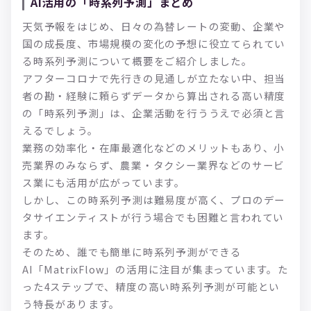
AI活用の「時系列予測」まとめ
天気予報をはじめ、日々の為替レートの変動、企業や
国の成長度、市場規模の変化の予想に役立てられてい
る時系列予測について概要をご紹介しました。
アフターコロナで先行きの見通しが立たない中、担当
者の勘・経験に頼らずデータから算出される高い精度
の「時系列予測」は、企業活動を行ううえで必須と言
えるでしょう。
業務の効率化・在庫最適化などのメリットもあり、小
売業界のみならず、農業・タクシー業界などのサービ
ス業にも活用が広がっています。
しかし、この時系列予測は難易度が高く、プロのデー
タサイエンティストが行う場合でも困難と言われてい
ます。
そのため、誰でも簡単に時系列予測ができる
AI「MatrixFlow」の活用に注目が集まっています。た
った4ステップで、精度の高い時系列予測が可能とい
う特長があります。