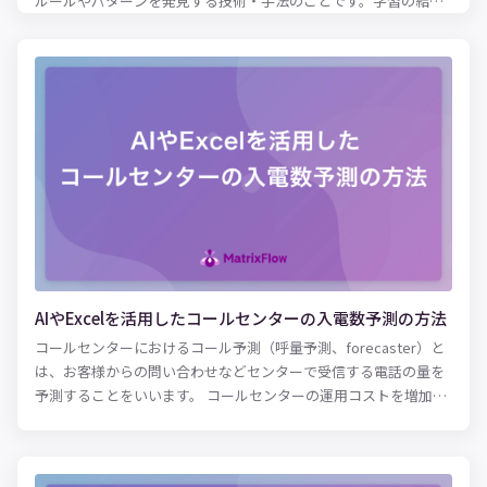
ルールやパターンを発見する技術・手法のことです。学習の結果
明らかになったルール・パターンを現状に当てはめることで、精
度の高い将来予測が可能となります。 高度なコンピューターを使
用することで、人間の脳では処理しきれない複雑な要素を加味し
た分析・学習が可能となりました。その結果、近年ではさまざま
な領域において人間による作業の精度向上・効率化に役立てられ
ています。自動運転や医療、人間の購買行動の分析など、さまざ
まなビジネス領域で機械学習が実用化されており、今後のマーケ
ットで生き残っていくためには必須の技術になりつつあるといえ
るでしょう。 本記事では、機械学習（ML）の概要やメリット、種
類に加え、業種別・課題別の活用例を紹介します。実際に取り入
れる際の作業フローも紹介しているので、機械学習の活用に興味
がある方はぜひ参考にしてみてください。
AIやExcelを活用したコールセンターの入電数予測の方法
コールセンターにおけるコール予測（呼量予測、forecaster）と
は、お客様からの問い合わせなどセンターで受信する電話の量を
予測することをいいます。 コールセンターの運用コストを増加さ
せる要因のうち大きなものが、コミュニケーターの人件費です。
コミュニケーターは顧客からの入電に応じてオペレーションの対
応をするため、実際の入電数よりも多くのコミュニケーターを配