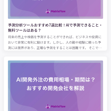
予測分析ツールおすすめ7選比較！AIで予測できること・
無料ツールはある？
将来の売上や株価を予測することができれば、ビジネスや投資に
おいて非常に有利に動けます。しかし、人の勘や経験に頼った予
測には限界があり、正確な予測をすることは困難です。 そこで、
あらゆる業界で「予測分析ツール」が注目されています。予測分
析ツールを使えば、膨大なデータを分析し、過去の傾向をもとに
未来を予測できます。さらに、機械学習や人工知能を使った予測
分析ツールを活用すれば、誤差を減らしてより高い精度で予測を
行うことができます。 本記事では、予測分析ツールでどんなこと
が予測できるのか、おすすめの予測分析ツールをご紹介します。
AIやツールを使った予測に興味がある方は、ぜひ参考にしてみて
ください。