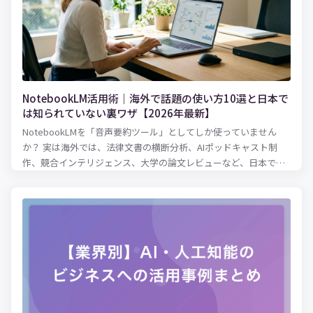
NotebookLM活用術｜海外で話題の使い方10選と日本で
は知られていない裏ワザ【2026年最新】
NotebookLMを「音声要約ツール」としてしか使っていません
か？ 実は海外では、法律文書の横断分析、AIポッドキャスト制
作、競合インテリジェンス、大学の論文レビューなど、日本では
まだ知られていない驚きの活用法が広がっています。2026年3月
にはCinematic Video Overviewsも登場。この記事では、英語圏
の最新事例・パワーユーザーの裏ワザ・知っておくべき落とし穴
まで、日本語記事では読めない情報を徹底解説します。