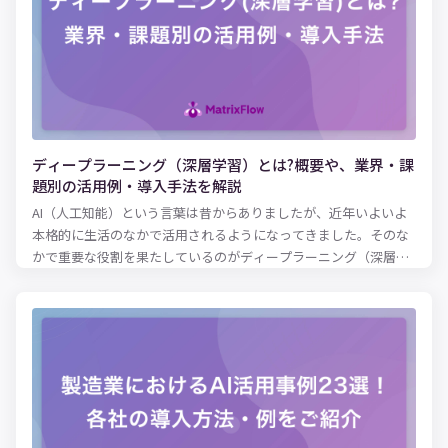
詐欺のリアルタイム検出 予測分析機能を組み込んだソフトウェア
が増えつつあり、これはあらゆる規模の組織体でユーザーにとっ
て身近なものになっています。予測分析はデータサイエンスや高
度な分析に関する訓練を受けていないエンドユーザーにも実務上
の価値をもたらします。これは、まさにすべてのユーザーが恩恵
を受ける機会を提供することに値します。この概念を「データの
民主化」と呼びます。誰もがデータを利用してより良い意思決定
を下せるように、組織全体でデータを誰もが利用できるようにす
ディープラーニング（深層学習）とは?概要や、業界・課
るという概念です。 本記事では、予測分析がなぜ重要なのか、予
題別の活用例・導入手法を解説
測分析の実活用例、予測分析の手法、機械学習やデータマイニン
AI（人工知能）という言葉は昔からありましたが、近年いよいよ
グなどの他のテクノロジーとの関係、モデルの役割、予測分析を
本格的に生活のなかで活用されるようになってきました。そのな
始めるにあたってのヒントについてご紹介します。
かで重要な役割を果たしているのがディープラーニング（深層学
習）です。従来は機械に任せるのが難しかったケースにも対応で
きるようになり、さまざまな形で日常生活やビジネスに変革をも
たらしています。 しかし、ディープラーニングがどのような仕組
みなのか、具体的に理解している方は少ないでしょう。本記事で
は、ディープラーニング（深層学習）の仕組みや、AI・機械学習
との違い、さらに業種別のビジネスへの活用例を紹介します。 デ
ィープラーニングを事業活動に活かしたいとお考えの経営者・事
業担当者の方は、ぜひ参考にしてみてください。