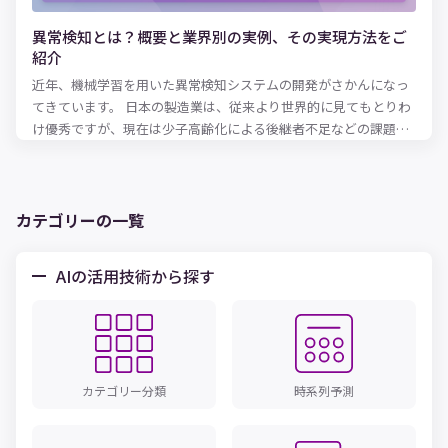
異常検知とは？概要と業界別の実例、その実現方法をご
紹介
近年、機械学習を用いた異常検知システムの開発がさかんになっ
てきています。 日本の製造業は、従来より世界的に見てもとりわ
け優秀ですが、現在は少子高齢化による後継者不足などの課題に
直面しているのが現状です。 このような国家の危機的状況ともい
える大きな課題を解消するために、機械学習による異常検知シス
テムが脚光を浴びています。 異常とは、通常と異なる振る舞いを
することで、日常生活においても、安定していた株価が急変した
カテゴリーの一覧
り、動きを保っていた機械が急におかしな動きをしだしたり、ア
カウントごとの投稿が一定量だったSNSの投稿量が激増した（炎
AIの活用技術から探す
上）など、「いつもと違う」ことに気が付く急激な変化は、私た
ちの身の回りでもよく起こっています。 今回の記事では、製造業
や金融業などで活用されている、機械学習における異常検知の手
法やアルゴリズムなどをご紹介します。機械学習を用いた異常検
知による自動化を検討している方は、ぜひご活用ください。
カテゴリー分類
時系列予測