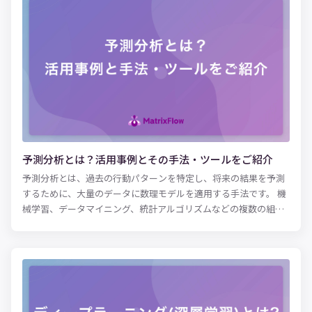
置すると、対応がなく待ち状態のコミュニケーターが増えて、不
要な人件費の増加に繋がります。また、逆に配置人数が少ないと
呼び出し中でつながらないなどのクレームの要因になりかねませ
ん。適正な人員をコンタクトセンターに配置することで、十分な
顧客満足度が提供できる状態でオペレーションを行っていること
が理想です。今回は、Excelを活用したコール予測、AI（人工知
能）による機械学習を用いた時系列分析で、コール予測を実現す
る方法をご紹介します。
予測分析とは？活用事例とその手法・ツールをご紹介
予測分析とは、過去の行動パターンを特定し、将来の結果を予測
するために、大量のデータに数理モデルを適用する手法です。 機
械学習、データマイニング、統計アルゴリズムなどの複数の組み
合わせがもたらす「予測的手法」により、予測分析ツールは、単
純な相関付け以上の機能を実装できます。ビジネス分野では、予
測分析が以下に示すようなさまざまな用途に利活用されていま
す。 ・需要と供給のより正確な予測コンピューターネットワーク
に悪影響を及ぼす脅威と潜在的問題の特定 ・保険サービスや金融
サービスにおけるセキュリティリスクの低減 ・クレジットカード