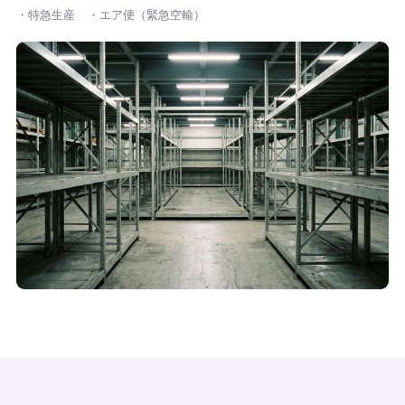
・特急生産
・エア便（緊急空輸）