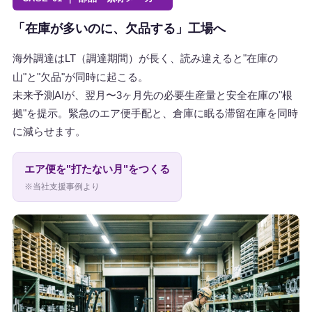
「在庫が多いのに、欠品する」工場へ
海外調達はLT（調達期間）が長く、読み違えると"在庫の
山"と"欠品"が同時に起こる。
未来予測AIが、翌月〜3ヶ月先の必要生産量と安全在庫の"根
拠"を提示。緊急のエア便手配と、倉庫に眠る滞留在庫を同時
に減らせます。
エア便を"打たない月"をつくる
※当社支援事例より