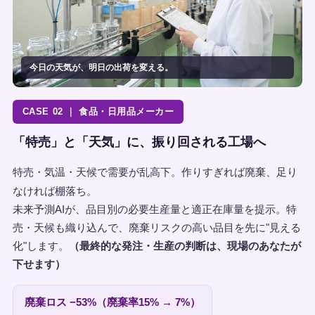
今日の天気が、明日の出荷を変える。
CASE 02 ｜ 食品・日用品メーカー
「特売」と「天気」に、振り回される工場へ
特売・気温・天候で需要が乱高下。作りすぎれば廃棄、足り
なければ棚落ち。
未来予測AIが、品目別の必要生産量と適正在庫量を提示。特
売・天候も織り込んで、廃棄リスクの高い品目を先に"見える
化"します。
（最終的な発注・生産の判断は、現場のあなたが
下せます）
廃棄ロス −53%（廃棄率15% → 7%）