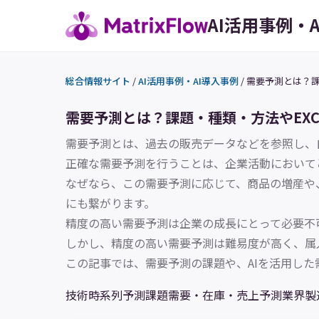
AI活用事例・
総合情報サイト
/
AI活用事例・AI導入事例
/
需要予測とは？課
需要予測とは？課題・種類・方法やEXC
需要予測とは、過去の販売データなどを参照し、
正確な需要予測を行うことは、企業活動において
なぜなら、この需要予測に応じて、商品の増産や
にも繋がります。
精度の高い需要予測は企業の成長にとって必要不
しかし、精度の高い需要予測は難易度が高く、属
この記事では、需要予測の課題や、AIを活用し
技術
時系列予測
課題
需要・在庫・売上予測
業界
製