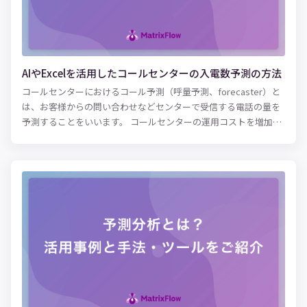
は、ぜひ参考にしてみてください。
AIやExcelを活用したコールセンターの入電数予測の方法
コールセンターにおけるコール予測（呼量予測、forecaster）と
は、お客様からの問い合わせなどセンターで受信する電話の量を
予測することをいいます。 コールセンターの運用コストを増加さ
せる要因のうち大きなものが、コミュニケーターの人件費です。
コミュニケーターは顧客からの入電に応じてオペレーションの対
応をするため、実際の入電数よりも多くのコミュニケーターを配
置すると、対応がなく待ち状態のコミュニケーターが増えて、不
要な人件費の増加に繋がります。また、逆に配置人数が少ないと
呼び出し中でつながらないなどのクレームの要因になりかねませ
ん。適正な人員をコンタクトセンターに配置することで、十分な
顧客満足度が提供できる状態でオペレーションを行っていること
が理想です。今回は、Excelを活用したコール予測、AI（人工知
能）による機械学習を用いた時系列分析で、コール予測を実現す
る方法をご紹介します。