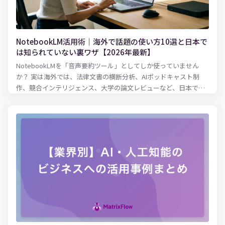
NotebookLM活用術｜海外で話題の使い方10選と日本で
は知られていない裏ワザ【2026年最新】
NotebookLMを「音声要約ツール」としてしか使っていません
か？ 実は海外では、法律文書の横断分析、AIポッドキャスト制
作、競合インテリジェンス、大学の論文レビューなど、日本では
まだ知られていない驚きの活用法が広がっています。2026年3月
にはCinematic Video Overviewsも登場。この記事では、英語圏
の最新事例・パワーユーザーの裏ワザ・知っておくべき落とし穴
まで、日本語記事では読めない情報を徹底解説します。