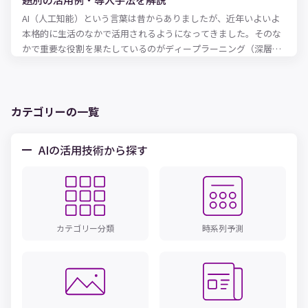
測分析の実活用例、予測分析の手法、機械学習やデータマイニン
AI（人工知能）という言葉は昔からありましたが、近年いよいよ
グなどの他のテクノロジーとの関係、モデルの役割、予測分析を
本格的に生活のなかで活用されるようになってきました。そのな
始めるにあたってのヒントについてご紹介します。
かで重要な役割を果たしているのがディープラーニング（深層学
習）です。従来は機械に任せるのが難しかったケースにも対応で
きるようになり、さまざまな形で日常生活やビジネスに変革をも
たらしています。 しかし、ディープラーニングがどのような仕組
みなのか、具体的に理解している方は少ないでしょう。本記事で
カテゴリーの一覧
は、ディープラーニング（深層学習）の仕組みや、AI・機械学習
との違い、さらに業種別のビジネスへの活用例を紹介します。 デ
AIの活用技術から探す
ィープラーニングを事業活動に活かしたいとお考えの経営者・事
業担当者の方は、ぜひ参考にしてみてください。
カテゴリー分類
時系列予測