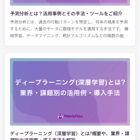
予測分析とは？活用事例とその手法・ツールをご紹介
予測分析とは、過去の行動パターンを特定し、将来の結果を予測
するために、大量のデータに数理モデルを適用する手法です。 機
械学習、データマイニング、統計アルゴリズムなどの複数の組み
合わせがもたらす「予測的手法」により、予測分析ツールは、単
純な相関付け以上の機能を実装できます。ビジネス分野では、予
測分析が以下に示すようなさまざまな用途に利活用されていま
す。 ・需要と供給のより正確な予測コンピューターネットワーク
に悪影響を及ぼす脅威と潜在的問題の特定 ・保険サービスや金融
サービスにおけるセキュリティリスクの低減 ・クレジットカード
詐欺のリアルタイム検出 予測分析機能を組み込んだソフトウェア
が増えつつあり、これはあらゆる規模の組織体でユーザーにとっ
て身近なものになっています。予測分析はデータサイエンスや高
度な分析に関する訓練を受けていないエンドユーザーにも実務上
の価値をもたらします。これは、まさにすべてのユーザーが恩恵
を受ける機会を提供することに値します。この概念を「データの
民主化」と呼びます。誰もがデータを利用してより良い意思決定
を下せるように、組織全体でデータを誰もが利用できるようにす
ディープラーニング（深層学習）とは?概要や、業界・課
るという概念です。 本記事では、予測分析がなぜ重要なのか、予
題別の活用例・導入手法を解説