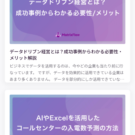
ています。自動運転や医療、人間の購買行動の分析など、さまざ
まなビジネス領域で機械学習が実用化されており、今後のマーケ
ットで生き残っていくためには必須の技術になりつつあるといえ
るでしょう。 本記事では、機械学習（ML）の概要やメリット、種
類に加え、業種別・課題別の活用例を紹介します。実際に取り入
れる際の作業フローも紹介しているので、機械学習の活用に興味
がある方はぜひ参考にしてみてください。
データドリブン経営とは？成功事例からわかる必要性・
メリット解説
ビジネスでデータを活用するのは、今やどの企業も当たり前に行
なっています。 ですが、データを効果的に活用できている企業は
あまり多くありません。 データを部分的にしか活用できていな
い、人によってデータ活用のレベルが異なる企業が多いのではな
いでしょうか。反対に、データを活用しようと意気込んで収集し
た結果、膨大なデータを持て余している場合も見受けられます。
このように、データを有効活用できていないと感じる方々に知っ
ていただきたいのが、「データドリブン経営」という考え方で
す。本記事では、データドリブン経営とは何かを簡単に解説し、
データドリブンで数字改善した成功事例をご紹介します。データ
を活用して売上を伸ばしたい、コスト改善したいと考えている方