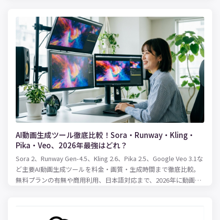
な在庫水準とは何か？」という問いにパーフェクトに答えるのは
難しいとはいえ、ある程度の健全な在庫水準を保ち、欠品を防止
に務めるのは、およそ商品を扱う企業にとっては共通の使命とも
いえるのでしょう。 適性な在庫水準を保つために必要となるのが
在庫管理表です。 実際に、紙での在庫管理をしていることも少な
くないと思いますが、扱う商品などのアイテム数が多い場合、紙
の在庫管理表では管理しきれなくなる可能性も出てきます。そこ
で便利でかつ的確な在庫管理を可能にするのが、Excelです。 本記
事では、Excelを活用した在庫管理の方法について、在庫管理のや
り方、表の作り方、使える関数をまとめてご紹介します！
AI動画生成ツール徹底比較！Sora・Runway・Kling・
Pika・Veo、2026年最強はどれ？
Sora 2、Runway Gen-4.5、Kling 2.6、Pika 2.5、Google Veo 3.1な
ど主要AI動画生成ツールを料金・画質・生成時間まで徹底比較。
無料プランの有無や商用利用、日本語対応まで、2026年に動画制
作を始めるならどのツールを選ぶべきかわかりやすく解説しま
す。