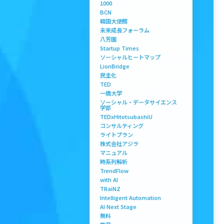
1000
BCN
韓国大使館
未来成長フォーラム
八芳園
Startup Times
ソーシャルヒートマップ
LionBridge
民主化
TED
一橋大学
ソーシャル・データサイエンス
学部
TEDxHitotsubashiU
コンサルティング
ライトプラン
株式会社アジラ
マニュアル
時系列解析
TrendFlow
with AI
TRaiNZ
Intelligent Automation
AI Next Stage
無料