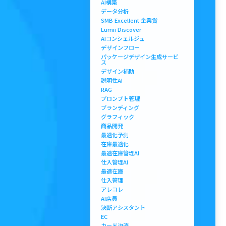
AI構築
データ分析
SMB Excellent 企業賞
Lumii Discover
AIコンシェルジュ
デザインフロー
パッケージデザイン生成サービ
ス
デザイン補助
説明性AI
RAG
プロンプト管理
ブランディング
グラフィック
商品開発
最適化予測
在庫最適化
最適在庫管理AI
仕入管理AI
最適在庫
仕入管理
アレコレ
AI店員
決断アシスタント
EC
カード決済