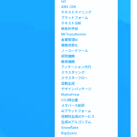
IaC
AWS CDK
テキストマイニング
プラットフォーム
テキスト分析
時系列予測
MFTransformer
倉庫管理AI
業務効率化
ノーコードツール
研究機関
教育機関
アノテーション代行
クラスタリング
クラスターフロー
自動生成
デザインパッケージ
MatrixFrow
CO2排出量
メタバース総研
AIプラットフォーム
信頼性生成AIサービス
生成AIアルゴリズム
Snowflake
BigQuery