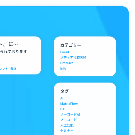
ト』に
カテゴリー
げられております
Event
メディア掲載実績
Product
Info
シフト
書籍
タグ
AI
MatrixFlow
DX
ノーコードAI
ノーコード
人工知能
セミナー