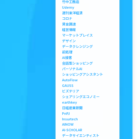
竹中工務店
Udemy
週刊東洋経済
コロナ
資金調達
経営情報
マーケットプレイス
デザイン
データクレンジング
前処理
AI接客
会話型ショッピング
パーソナルAI
ショッピングアシスタント
AutoFlow
GAUSS
ビズテリア
シェアリングエコノミー
earthkey
日経産業新聞
PnPJ
Insurtech
AINOW
AI-SCHOLAR
データサイエンティスト