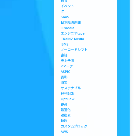
教育
イベント
IT
SaaS
日本経済新聞
ITmedia
エンジニアtype
TRaiNZ Media
ISMS
ノーコードシフト
書籍
売上予測
Pマーク
ASPIC
表彰
防災
サステナブル
週刊BCN
OptFlow
逆AI
最適化
脱炭素
特許
カスタムブロック
AWS