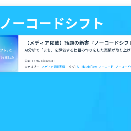
 - ノーコードシフト
【メディア掲載】話題の新書『ノーコードシフ
MatrixFlowが掲載されました！
AI分析で「まち」を評価する仕組み作りをした実績が取り上
公開日 : 2021年8月3日
カテゴリー :
メディア掲載実績
タグ :
AI
MatrixFlow
ノーコード
ノーコード