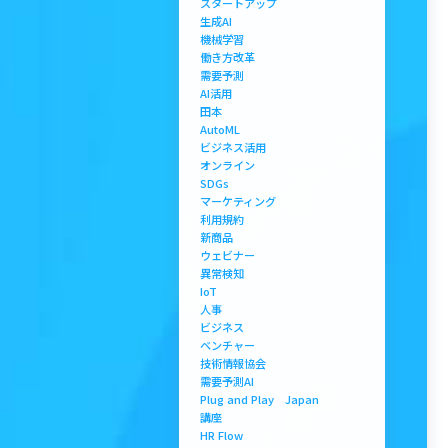
スタートアップ
生成AI
機械学習
働き方改革
需要予測
AI活用
田本
AutoML
ビジネス活用
オンライン
SDGs
マーケティング
利用規約
新商品
ウェビナー
異常検知
IoT
人事
ビジネス
ベンチャー
技術情報協会
需要予測AI
Plug and Play Japan
講座
HR Flow