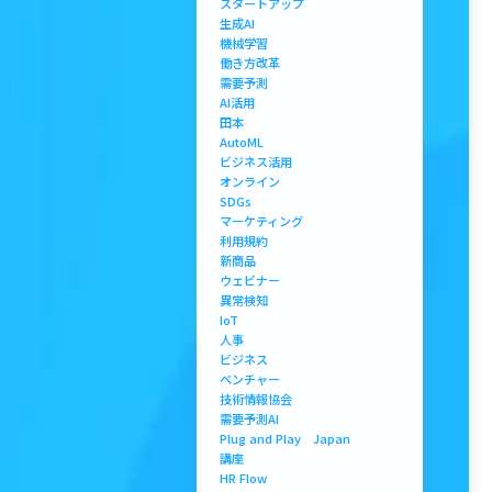
スタートアップ
生成AI
機械学習
働き方改革
需要予測
AI活用
田本
AutoML
ビジネス活用
オンライン
SDGs
マーケティング
利用規約
新商品
ウェビナー
異常検知
IoT
人事
ビジネス
ベンチャー
技術情報協会
需要予測AI
Plug and Play Japan
講座
HR Flow