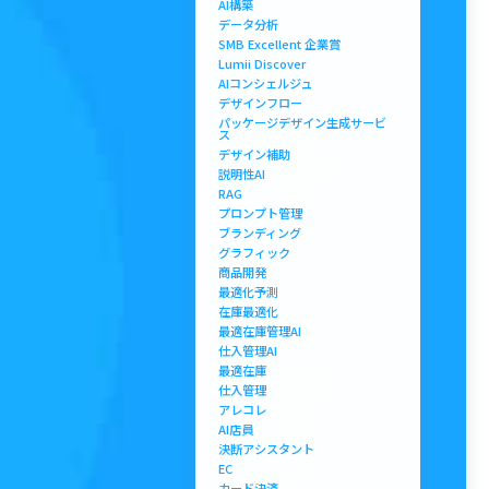
AI構築
データ分析
SMB Excellent 企業賞
Lumii Discover
AIコンシェルジュ
デザインフロー
パッケージデザイン生成サービ
ス
デザイン補助
説明性AI
RAG
プロンプト管理
ブランディング
グラフィック
商品開発
最適化予測
在庫最適化
最適在庫管理AI
仕入管理AI
最適在庫
仕入管理
アレコレ
AI店員
決断アシスタント
EC
カード決済