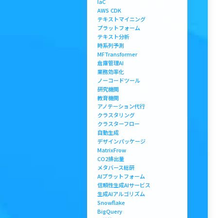
IaC
AWS CDK
テキストマイニング
プラットフォーム
テキスト分析
時系列予測
MFTransformer
倉庫管理AI
業務効率化
ノーコードツール
研究機関
教育機関
アノテーション代行
クラスタリング
クラスターフロー
自動生成
デザインパッケージ
MatrixFrow
CO2排出量
メタバース総研
AIプラットフォーム
信頼性生成AIサービス
生成AIアルゴリズム
Snowflake
BigQuery