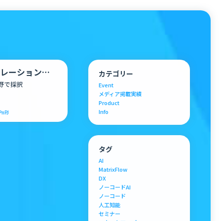
クセラレーションプ
カテゴリー
」分野で採択
Event
メディア掲載実績
Product
Info
PnPJ
タグ
AI
MatrixFlow
DX
ノーコードAI
ノーコード
人工知能
セミナー