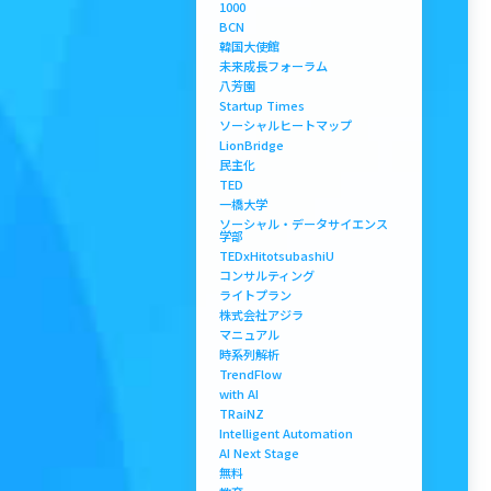
1000
BCN
韓国大使館
未来成長フォーラム
八芳園
Startup Times
ソーシャルヒートマップ
LionBridge
民主化
TED
一橋大学
ソーシャル・データサイエンス
学部
TEDxHitotsubashiU
コンサルティング
ライトプラン
株式会社アジラ
マニュアル
時系列解析
TrendFlow
with AI
TRaiNZ
Intelligent Automation
AI Next Stage
無料