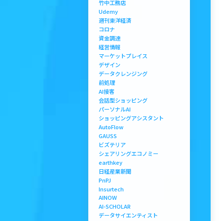
竹中工務店
Udemy
週刊東洋経済
コロナ
資金調達
経営情報
マーケットプレイス
デザイン
データクレンジング
前処理
AI接客
会話型ショッピング
パーソナルAI
ショッピングアシスタント
AutoFlow
GAUSS
ビズテリア
シェアリングエコノミー
earthkey
日経産業新聞
PnPJ
Insurtech
AINOW
AI-SCHOLAR
データサイエンティスト