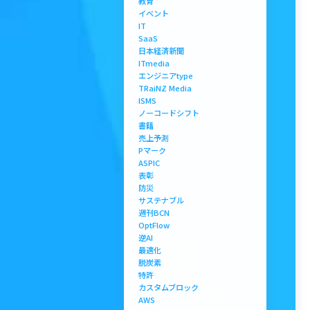
教育
イベント
IT
SaaS
日本経済新聞
ITmedia
エンジニアtype
TRaiNZ Media
ISMS
ノーコードシフト
書籍
売上予測
Pマーク
ASPIC
表彰
防災
サステナブル
週刊BCN
OptFlow
逆AI
最適化
脱炭素
特許
カスタムブロック
AWS