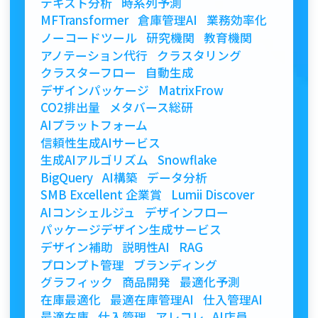
テキスト分析
時系列予測
MFTransformer
倉庫管理AI
業務効率化
ノーコードツール
研究機関
教育機関
アノテーション代行
クラスタリング
クラスターフロー
自動生成
デザインパッケージ
MatrixFrow
CO2排出量
メタバース総研
AIプラットフォーム
信頼性生成AIサービス
生成AIアルゴリズム
Snowflake
BigQuery
AI構築
データ分析
SMB Excellent 企業賞
Lumii Discover
AIコンシェルジュ
デザインフロー
パッケージデザイン生成サービス
デザイン補助
説明性AI
RAG
プロンプト管理
ブランディング
グラフィック
商品開発
最適化予測
在庫最適化
最適在庫管理AI
仕入管理AI
最適在庫
仕入管理
アレコレ
AI店員