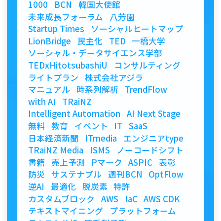
1000
BCN
韓国大使館
未来成長フォーラム
八芳園
Startup Times
ソーシャルヒートマップ
LionBridge
民主化
TED
一橋大学
ソーシャル・データサイエンス学部
TEDxHitotsubashiU
コンサルティング
ライトプラン
株式会社アジラ
マニュアル
時系列解析
TrendFlow
with AI
TRaiNZ
Intelligent Automation
AI Next Stage
無料
教育
イベント
IT
SaaS
日本経済新聞
ITmedia
エンジニアtype
TRaiNZ Media
ISMS
ノーコードシフト
書籍
売上予測
Pマーク
ASPIC
表彰
防災
サステナブル
週刊BCN
OptFlow
逆AI
最適化
脱炭素
特許
カスタムブロック
AWS
IaC
AWS CDK
テキストマイニング
プラットフォーム