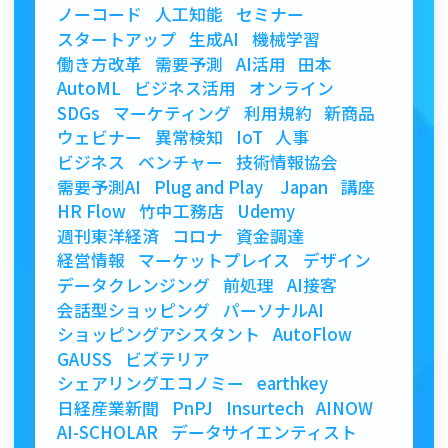
ノーコード
人工知能
セミナー
スタートアップ
生成AI
機械学習
働き方改革
需要予測
AI活用
田本
AutoML
ビジネス活用
オンライン
SDGs
マーケティング
利用規約
新商品
ウェビナー
異常検知
IoT
人事
ビジネス
ベンチャー
技術情報協会
需要予測AI
Plug and Play Japan
講座
HR Flow
竹中工務店
Udemy
週刊東洋経済
コロナ
資金調達
経営情報
マーケットプレイス
デザイン
データクレンジング
前処理
AI接客
会話型ショッピング
パーソナルAI
ショッピングアシスタント
AutoFlow
GAUSS
ビズテリア
シェアリングエコノミー
earthkey
日経産業新聞
PnPJ
Insurtech
AINOW
AI-SCHOLAR
データサイエンティスト