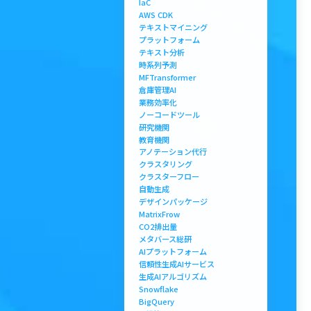
IaC
AWS CDK
テキストマイニング
プラットフォーム
テキスト分析
時系列予測
MFTransformer
倉庫管理AI
業務効率化
ノーコードツール
研究機関
教育機関
アノテーション代行
クラスタリング
クラスターフロー
自動生成
デザインパッケージ
MatrixFrow
CO2排出量
メタバース総研
AIプラットフォーム
信頼性生成AIサービス
生成AIアルゴリズム
Snowflake
BigQuery