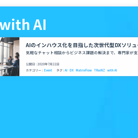
with AI
AIのインハウス化を目指した次世代型DXソリ
ュニティ「with AI」をMatrixFlow、TRaiNZ
気軽なチャット相談からビジネス課題の解決まで、専門家が支
公開日 : 2020年7月22日
カテゴリー :
Event
タグ :
AI
DX
MatrixFlow
TRaiNZ
with AI