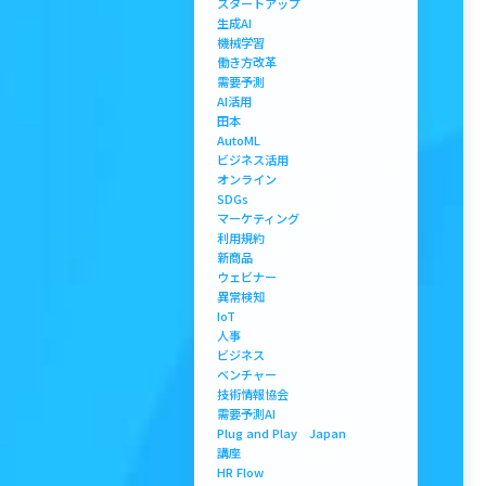
スタートアップ
生成AI
機械学習
働き方改革
需要予測
AI活用
田本
AutoML
ビジネス活用
オンライン
SDGs
マーケティング
利用規約
新商品
ウェビナー
異常検知
IoT
人事
ビジネス
ベンチャー
技術情報協会
需要予測AI
Plug and Play Japan
講座
HR Flow