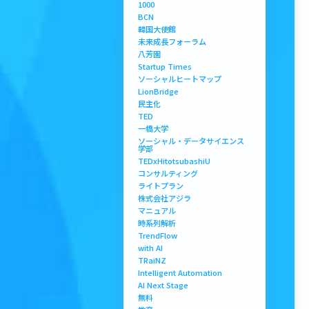
1000
BCN
韓国大使館
未来成長フォーラム
八芳園
Startup Times
ソーシャルヒートマップ
LionBridge
民主化
TED
一橋大学
ソーシャル・データサイエンス
学部
TEDxHitotsubashiU
コンサルティング
ライトプラン
株式会社アジラ
マニュアル
時系列解析
TrendFlow
with AI
TRaiNZ
Intelligent Automation
AI Next Stage
無料