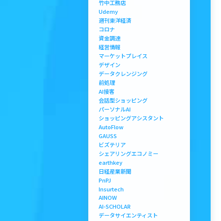
竹中工務店
Udemy
週刊東洋経済
コロナ
資金調達
経営情報
マーケットプレイス
デザイン
データクレンジング
前処理
AI接客
会話型ショッピング
パーソナルAI
ショッピングアシスタント
AutoFlow
GAUSS
ビズテリア
シェアリングエコノミー
earthkey
日経産業新聞
PnPJ
Insurtech
AINOW
AI-SCHOLAR
データサイエンティスト