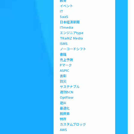
教育
イベント
IT
SaaS
日本経済新聞
ITmedia
エンジニアtype
TRaiNZ Media
ISMS
ノーコードシフト
書籍
売上予測
Pマーク
ASPIC
表彰
防災
サステナブル
週刊BCN
OptFlow
逆AI
最適化
脱炭素
特許
カスタムブロック
AWS