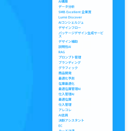
AI構築
データ分析
SMB Excellent 企業賞
Lumii Discover
AIコンシェルジュ
デザインフロー
パッケージデザイン生成サービ
ス
デザイン補助
説明性AI
RAG
プロンプト管理
ブランディング
グラフィック
商品開発
最適化予測
在庫最適化
最適在庫管理AI
仕入管理AI
最適在庫
仕入管理
アレコレ
AI店員
決断アシスタント
EC
カード決済