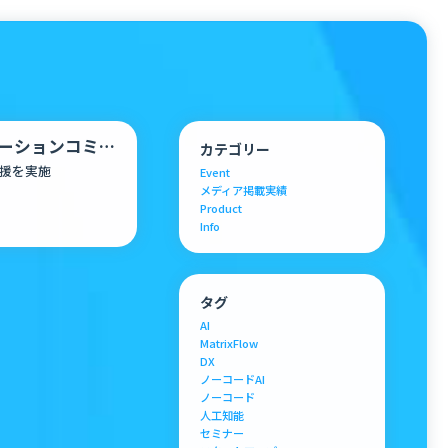
ューションコミ
カテゴリー
…
援を実施
Event
メディア掲載実績
Product
Info
タグ
AI
MatrixFlow
DX
ノーコードAI
ノーコード
人工知能
セミナー