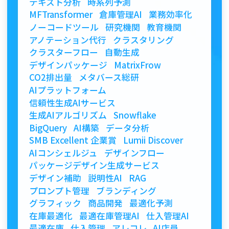
テキスト分析
時系列予測
MFTransformer
倉庫管理AI
業務効率化
ノーコードツール
研究機関
教育機関
アノテーション代行
クラスタリング
クラスターフロー
自動生成
デザインパッケージ
MatrixFrow
CO2排出量
メタバース総研
AIプラットフォーム
信頼性生成AIサービス
生成AIアルゴリズム
Snowflake
BigQuery
AI構築
データ分析
SMB Excellent 企業賞
Lumii Discover
AIコンシェルジュ
デザインフロー
パッケージデザイン生成サービス
デザイン補助
説明性AI
RAG
プロンプト管理
ブランディング
グラフィック
商品開発
最適化予測
在庫最適化
最適在庫管理AI
仕入管理AI
最適在庫
仕入管理
アレコレ
AI店員