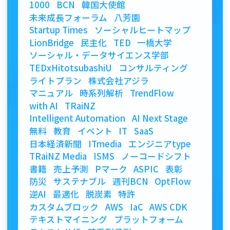
1000
BCN
韓国大使館
未来成長フォーラム
八芳園
Startup Times
ソーシャルヒートマップ
LionBridge
民主化
TED
一橋大学
ソーシャル・データサイエンス学部
TEDxHitotsubashiU
コンサルティング
ライトプラン
株式会社アジラ
マニュアル
時系列解析
TrendFlow
with AI
TRaiNZ
Intelligent Automation
AI Next Stage
無料
教育
イベント
IT
SaaS
日本経済新聞
ITmedia
エンジニアtype
TRaiNZ Media
ISMS
ノーコードシフト
書籍
売上予測
Pマーク
ASPIC
表彰
防災
サステナブル
週刊BCN
OptFlow
逆AI
最適化
脱炭素
特許
カスタムブロック
AWS
IaC
AWS CDK
テキストマイニング
プラットフォーム