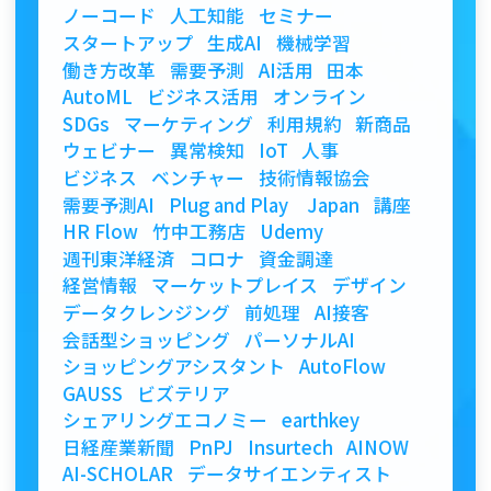
ノーコード
人工知能
セミナー
スタートアップ
生成AI
機械学習
働き方改革
需要予測
AI活用
田本
AutoML
ビジネス活用
オンライン
SDGs
マーケティング
利用規約
新商品
ウェビナー
異常検知
IoT
人事
ビジネス
ベンチャー
技術情報協会
需要予測AI
Plug and Play Japan
講座
HR Flow
竹中工務店
Udemy
週刊東洋経済
コロナ
資金調達
経営情報
マーケットプレイス
デザイン
データクレンジング
前処理
AI接客
会話型ショッピング
パーソナルAI
ショッピングアシスタント
AutoFlow
GAUSS
ビズテリア
シェアリングエコノミー
earthkey
日経産業新聞
PnPJ
Insurtech
AINOW
AI-SCHOLAR
データサイエンティスト