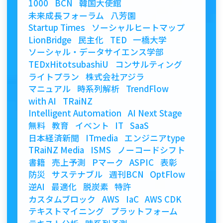
1000
BCN
韓国大使館
未来成長フォーラム
八芳園
Startup Times
ソーシャルヒートマップ
LionBridge
民主化
TED
一橋大学
ソーシャル・データサイエンス学部
TEDxHitotsubashiU
コンサルティング
ライトプラン
株式会社アジラ
マニュアル
時系列解析
TrendFlow
with AI
TRaiNZ
Intelligent Automation
AI Next Stage
無料
教育
イベント
IT
SaaS
日本経済新聞
ITmedia
エンジニアtype
TRaiNZ Media
ISMS
ノーコードシフト
書籍
売上予測
Pマーク
ASPIC
表彰
防災
サステナブル
週刊BCN
OptFlow
逆AI
最適化
脱炭素
特許
カスタムブロック
AWS
IaC
AWS CDK
テキストマイニング
プラットフォーム