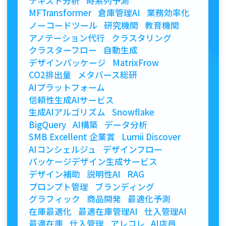
テキスト分析
時系列予測
MFTransformer
倉庫管理AI
業務効率化
ノーコードツール
研究機関
教育機関
アノテーション代行
クラスタリング
クラスターフロー
自動生成
デザインパッケージ
MatrixFrow
CO2排出量
メタバース総研
AIプラットフォーム
信頼性生成AIサービス
生成AIアルゴリズム
Snowflake
BigQuery
AI構築
データ分析
SMB Excellent 企業賞
Lumii Discover
AIコンシェルジュ
デザインフロー
パッケージデザイン生成サービス
デザイン補助
説明性AI
RAG
プロンプト管理
ブランディング
グラフィック
商品開発
最適化予測
在庫最適化
最適在庫管理AI
仕入管理AI
最適在庫
仕入管理
アレコレ
AI店員