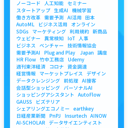
ノーコード
人工知能
セミナー
スタートアップ
生成AI
機械学習
働き方改革
需要予測
AI活用
田本
AutoML
ビジネス活用
オンライン
SDGs
マーケティング
利用規約
新商品
ウェビナー
異常検知
IoT
人事
ビジネス
ベンチャー
技術情報協会
需要予測AI
Plug and Play Japan
講座
HR Flow
竹中工務店
Udemy
週刊東洋経済
コロナ
資金調達
経営情報
マーケットプレイス
デザイン
データクレンジング
前処理
AI接客
会話型ショッピング
パーソナルAI
ショッピングアシスタント
AutoFlow
GAUSS
ビズテリア
シェアリングエコノミー
earthkey
日経産業新聞
PnPJ
Insurtech
AINOW
AI-SCHOLAR
データサイエンティスト