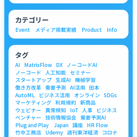
カテゴリー
Event
メディア掲載実績
Product
Info
タグ
AI
MatrixFlow
DX
ノーコードAI
ノーコード
人工知能
セミナー
スタートアップ
生成AI
機械学習
働き方改革
需要予測
AI活用
田本
AutoML
ビジネス活用
オンライン
SDGs
マーケティング
利用規約
新商品
ウェビナー
異常検知
IoT
人事
ビジネス
ベンチャー
技術情報協会
需要予測AI
Plug and Play Japan
講座
HR Flow
竹中工務店
Udemy
週刊東洋経済
コロナ