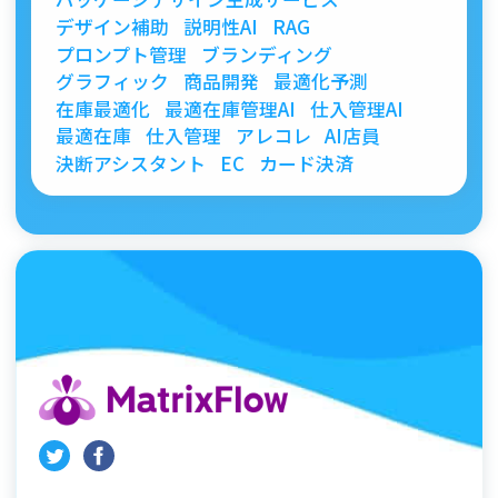
デザイン補助
説明性AI
RAG
プロンプト管理
ブランディング
グラフィック
商品開発
最適化予測
在庫最適化
最適在庫管理AI
仕入管理AI
最適在庫
仕入管理
アレコレ
AI店員
決断アシスタント
EC
カード決済