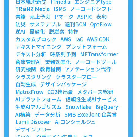
日本経済新聞
ITmedia
エンジニアtype
TRaiNZ Media
ISMS
ノーコードシフト
書籍
売上予測
Pマーク
ASPIC
表彰
防災
サステナブル
週刊BCN
OptFlow
逆AI
最適化
脱炭素
特許
カスタムブロック
AWS
IaC
AWS CDK
テキストマイニング
プラットフォーム
テキスト分析
時系列予測
MFTransformer
倉庫管理AI
業務効率化
ノーコードツール
研究機関
教育機関
アノテーション代行
クラスタリング
クラスターフロー
自動生成
デザインパッケージ
MatrixFrow
CO2排出量
メタバース総研
AIプラットフォーム
信頼性生成AIサービス
生成AIアルゴリズム
Snowflake
BigQuery
AI構築
データ分析
SMB Excellent 企業賞
Lumii Discover
AIコンシェルジュ
デザインフロー
パッケージデザイン生成サービス