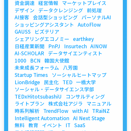
資金調達
経営情報
マーケットプレイス
デザイン
データクレンジング
前処理
AI接客
会話型ショッピング
パーソナルAI
ショッピングアシスタント
AutoFlow
GAUSS
ビズテリア
シェアリングエコノミー
earthkey
日経産業新聞
PnPJ
Insurtech
AINOW
AI-SCHOLAR
データサイエンティスト
1000
BCN
韓国大使館
未来成長フォーラム
八芳園
Startup Times
ソーシャルヒートマップ
LionBridge
民主化
TED
一橋大学
ソーシャル・データサイエンス学部
TEDxHitotsubashiU
コンサルティング
ライトプラン
株式会社アジラ
マニュアル
時系列解析
TrendFlow
with AI
TRaiNZ
Intelligent Automation
AI Next Stage
無料
教育
イベント
IT
SaaS