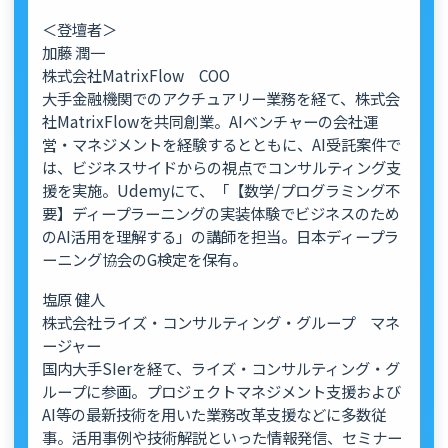
＜登壇者＞
加藤 潤一
株式会社MatrixFlow COO
大手金融機関でのアクチュアリー業務を経て、株式会
社MatrixFlowを共同創業。AIベンチャーの会社運
営・マネジメントを経験するとともに、AI受託案件で
は、ビジネスサイドからの視点でコンサルティング支
援を実施。Udemyにて、「【数学/プログラミング不
要】ディープラーニングの実装体験でビジネスのため
のAI活用を理解する」の講師を担当。日本ディープラ
ーニング協会のG検定を保有。
塩原 健人
株式会社ライズ・コンサルティング・グループ マネ
ージャー
国内大手SIerを経て、ライズ・コンサルティング・グ
ループに参画。プロジェクトマネジメント支援および
AI等の最新技術を用いた業務改革支援などに多数従
事。活用事例や技術解説といった情報発信、セミナー