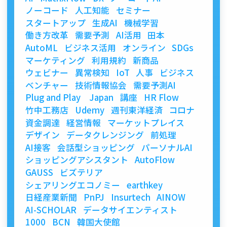
ノーコード
人工知能
セミナー
スタートアップ
生成AI
機械学習
働き方改革
需要予測
AI活用
田本
AutoML
ビジネス活用
オンライン
SDGs
マーケティング
利用規約
新商品
ウェビナー
異常検知
IoT
人事
ビジネス
ベンチャー
技術情報協会
需要予測AI
Plug and Play Japan
講座
HR Flow
竹中工務店
Udemy
週刊東洋経済
コロナ
資金調達
経営情報
マーケットプレイス
デザイン
データクレンジング
前処理
AI接客
会話型ショッピング
パーソナルAI
ショッピングアシスタント
AutoFlow
GAUSS
ビズテリア
シェアリングエコノミー
earthkey
日経産業新聞
PnPJ
Insurtech
AINOW
AI-SCHOLAR
データサイエンティスト
1000
BCN
韓国大使館