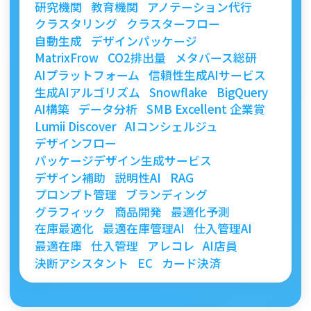
研究機関
教育機関
アノテーション代行
クラスタリング
クラスターフロー
自動生成
デザインパッケージ
MatrixFrow
CO2排出量
メタバース総研
AIプラットフォーム
信頼性生成AIサービス
生成AIアルゴリズム
Snowflake
BigQuery
AI構築
データ分析
SMB Excellent 企業賞
Lumii Discover
AIコンシェルジュ
デザインフロー
パッケージデザイン生成サービス
デザイン補助
説明性AI
RAG
プロンプト管理
ブランディング
グラフィック
商品開発
最適化予測
在庫最適化
最適在庫管理AI
仕入管理AI
最適在庫
仕入管理
アレコレ
AI店員
決断アシスタント
EC
カード決済