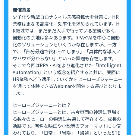
開催背景
少子化や新型コロナウィルス感染拡大を背景に、HR
業務は更なる高度化／効率化を求められています。H
R領域では、まだまだ人手で行っている業務が多く、
自動化の余地は多々あります。RPAやAIを中心に自動
化のソリューションもいくつか存在しますが、一方
で、「部分最適で終わってしまう」「具体的な導入ノ
ウハウが分からない」といった課題も存在します。
そこで今回はRPA・AIをより進化させた「Intelligent
Automation」という概念を紹介すると共に、実際に
HR業務へどう適用していくかをヒーローズジャーニー
を通じて体験できるWebinarを開催する運びとなりま
した。
ヒーローズジャーニーとは？
ヒーローズジャーニーとは、古今東西の神話に登場す
る数々のヒーローの物語に共通して存在する、成長の
軌跡です。有名な映画や小説等のフォーマットにも使
われており、「日常」「冒険」「帰還」といったSTE