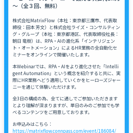
～（全３回、無料）
株式会社MatrixFlow（本社：東京都三鷹市、代表取
締役：田本 芳文）と​株式会社ライズ・コンサルティン
グ・グループ（本社：東京都港区、代表取締役社長：
朝日 竜樹）は、RPA・AIの進化系「インテリジェン
ト・オートメーション」によるHR業務の全自動化セ
ミナーをオンラインで開催いたします。
本Webinarでは、RPA・AIをより進化させた「Intelli
gent Automation」という概念を紹介すると共に、実
際にHR業務へどう適用していくかをヒーローズジャー
ニーを通じて体験いただけます。
全3日の構成の為、全てに通しでご参加いただきます
とより理解が深まりますが、単日のみのご参加でも学
べるコンテンツをご用意しております。
お申込みはこちら：
https://matrixflow.connpass.com/event/186084/