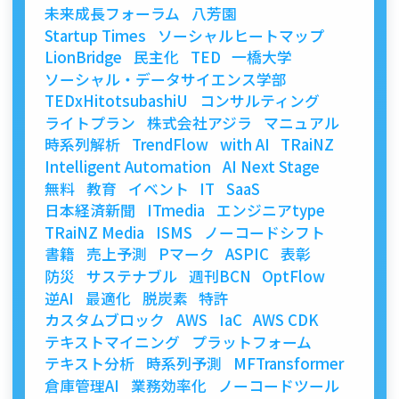
未来成長フォーラム
八芳園
Startup Times
ソーシャルヒートマップ
LionBridge
民主化
TED
一橋大学
ソーシャル・データサイエンス学部
TEDxHitotsubashiU
コンサルティング
ライトプラン
株式会社アジラ
マニュアル
時系列解析
TrendFlow
with AI
TRaiNZ
Intelligent Automation
AI Next Stage
無料
教育
イベント
IT
SaaS
日本経済新聞
ITmedia
エンジニアtype
TRaiNZ Media
ISMS
ノーコードシフト
書籍
売上予測
Pマーク
ASPIC
表彰
防災
サステナブル
週刊BCN
OptFlow
逆AI
最適化
脱炭素
特許
カスタムブロック
AWS
IaC
AWS CDK
テキストマイニング
プラットフォーム
テキスト分析
時系列予測
MFTransformer
倉庫管理AI
業務効率化
ノーコードツール