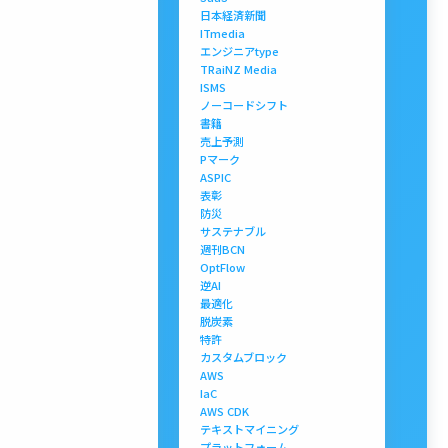
日本経済新聞
ITmedia
エンジニアtype
TRaiNZ Media
ISMS
ノーコードシフト
書籍
売上予測
Pマーク
ASPIC
表彰
防災
サステナブル
週刊BCN
OptFlow
逆AI
最適化
脱炭素
特許
カスタムブロック
AWS
IaC
AWS CDK
テキストマイニング
プラットフォーム