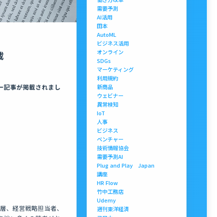
需要予測
AI活用
田本
AutoML
ビジネス活用
オンライン
載
SDGs
マーケティング
利用規約
ュー記事が掲載されまし
新商品
ウェビナー
異常検知
IoT
人事
ビジネス
ベンチャー
技術情報協会
需要予測AI
Plug and Play Japan
講座
HR Flow
竹中工務店
Udemy
営層、経営戦略担当者、
週刊東洋経済