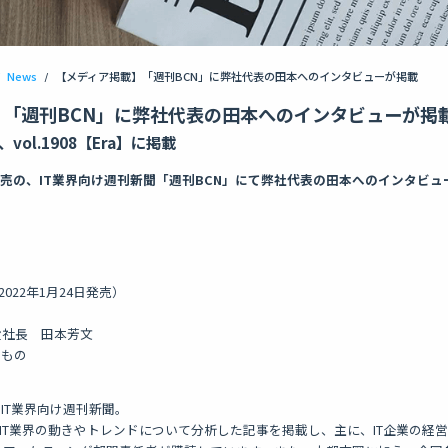
News
/
【メディア掲載】「週刊BCN」に弊社代表の田本へのインタビューが掲載
】「週刊BCN」に弊社代表の田本へのインタビューが掲
、vol.1908【Era】に掲載
月）発売の、IT業界向け週刊新聞「週刊BCN」にて弊社代表の田本へのインタビ
（2022年1月24日発売）
取締役社長 田本芳文
るもの
て
IT業界向け週刊新聞。
、IT業界の動きやトレンドについて分析した記事を掲載し、主に、IT企業の経