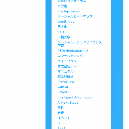
未来成長フォーラム
八芳園
Startup Times
ソーシャルヒートマップ
LionBridge
民主化
TED
一橋大学
ソーシャル・データサイエンス
学部
TEDxHitotsubashiU
コンサルティング
ライトプラン
株式会社アジラ
マニュアル
時系列解析
TrendFlow
with AI
TRaiNZ
Intelligent Automation
AI Next Stage
無料
教育
イベント
IT
SaaS