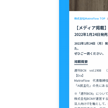
株式会社MatrixFlow TOP
/
【メディア掲載
2022年1月24日発売
2022年1月24日（
た。
ぜひご一読ください。
掲載概要
週刊BCN vol.1908 
【Era】
MatrixFlow 代表
「AI民主化」の先にあ
※「週刊BCN」につい
株式会社BCNが運営する
法人向けITを軸として