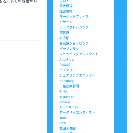
コロナ
各地に多くの読者がお
資金調達
経営情報
マーケットプレイス
デザイン
データクレンジング
前処理
AI接客
会話型ショッピング
パーソナルAI
ショッピングアシスタント
AutoFlow
GAUSS
ビズテリア
シェアリングエコノミー
earthkey
日経産業新聞
PnPJ
Insurtech
AINOW
AI-SCHOLAR
データサイエンティスト
1000
BCN
韓国大使館