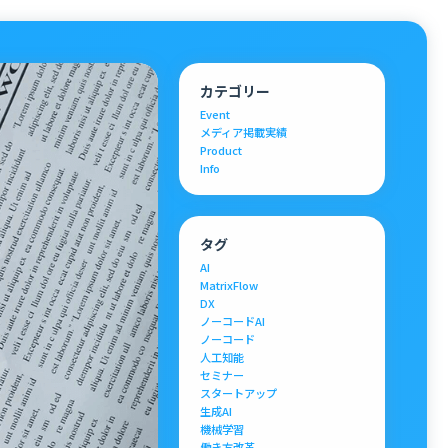
カテゴリー
Event
メディア掲載実績
Product
Info
タグ
AI
MatrixFlow
DX
ノーコードAI
ノーコード
人工知能
セミナー
スタートアップ
生成AI
機械学習
働き方改革