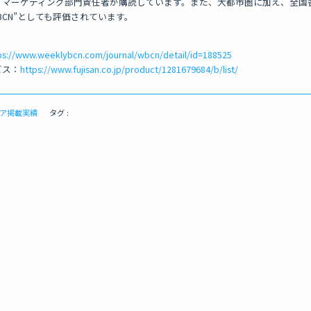
・マーケティング部門責任者が購読しています。また、大都市圏に加え、全国
BCN”としても評価されています。
ps://www.weeklybcn.com/journal/wbcn/detail/id=188525
ビス：
https://www.fujisan.co.jp/product/1281679684/b/list/
ア掲載実績
タグ :