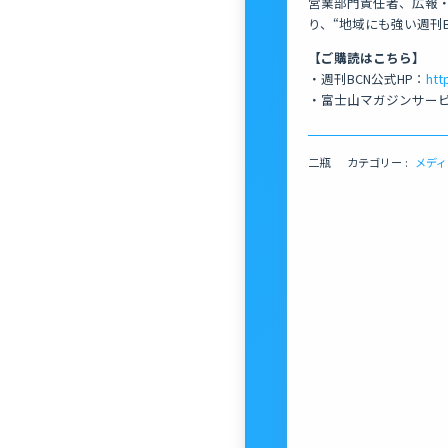
営業部門責任者、広報
り、“地域にも強い週刊
【ご購読はこちら】
・週刊BCN公式HP：
htt
・富士山マガジンサー
二瓶
カテゴリー :
メディ