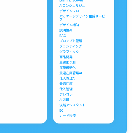
Lumii Discover
AIコンシェルジュ
デザインフロー
パッケージデザイン生成サービ
ス
デザイン補助
説明性AI
RAG
プロンプト管理
ブランディング
グラフィック
商品開発
最適化予測
在庫最適化
最適在庫管理AI
仕入管理AI
最適在庫
仕入管理
アレコレ
AI店員
決断アシスタント
EC
カード決済