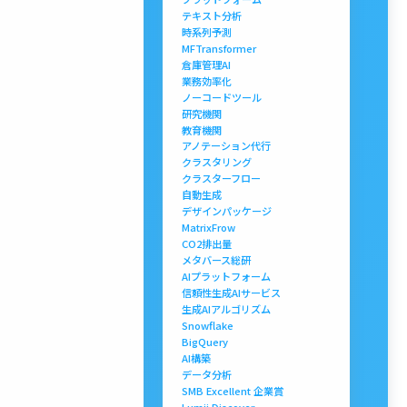
テキスト分析
時系列予測
MFTransformer
倉庫管理AI
業務効率化
ノーコードツール
研究機関
教育機関
アノテーション代行
クラスタリング
クラスターフロー
自動生成
デザインパッケージ
MatrixFrow
CO2排出量
メタバース総研
AIプラットフォーム
信頼性生成AIサービス
生成AIアルゴリズム
Snowflake
BigQuery
AI構築
データ分析
SMB Excellent 企業賞