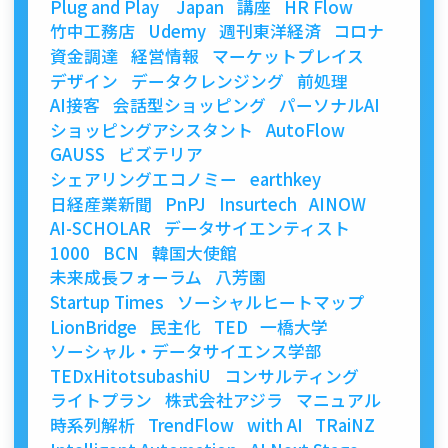
Plug and Play Japan
講座
HR Flow
竹中工務店
Udemy
週刊東洋経済
コロナ
資金調達
経営情報
マーケットプレイス
デザイン
データクレンジング
前処理
AI接客
会話型ショッピング
パーソナルAI
ショッピングアシスタント
AutoFlow
GAUSS
ビズテリア
シェアリングエコノミー
earthkey
日経産業新聞
PnPJ
Insurtech
AINOW
AI-SCHOLAR
データサイエンティスト
1000
BCN
韓国大使館
未来成長フォーラム
八芳園
Startup Times
ソーシャルヒートマップ
LionBridge
民主化
TED
一橋大学
ソーシャル・データサイエンス学部
TEDxHitotsubashiU
コンサルティング
ライトプラン
株式会社アジラ
マニュアル
時系列解析
TrendFlow
with AI
TRaiNZ