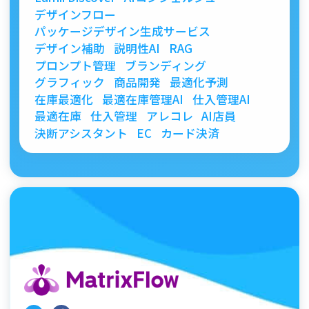
デザインフロー
パッケージデザイン生成サービス
デザイン補助
説明性AI
RAG
プロンプト管理
ブランディング
グラフィック
商品開発
最適化予測
在庫最適化
最適在庫管理AI
仕入管理AI
最適在庫
仕入管理
アレコレ
AI店員
決断アシスタント
EC
カード決済