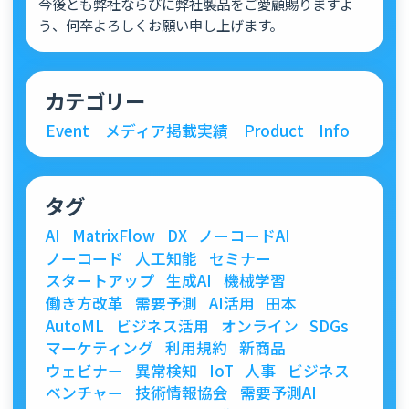
今後とも弊社ならびに弊社製品をご愛顧賜りますよ
う、何卒よろしくお願い申し上げます。
カテゴリー
Event
メディア掲載実績
Product
Info
タグ
AI
MatrixFlow
DX
ノーコードAI
ノーコード
人工知能
セミナー
スタートアップ
生成AI
機械学習
働き方改革
需要予測
AI活用
田本
AutoML
ビジネス活用
オンライン
SDGs
マーケティング
利用規約
新商品
ウェビナー
異常検知
IoT
人事
ビジネス
ベンチャー
技術情報協会
需要予測AI