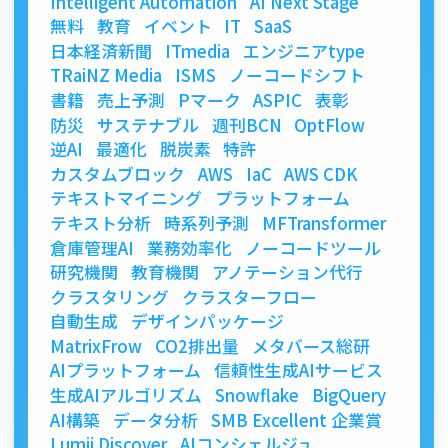
Intelligent Automation
AI Next Stage
無料
教育
イベント
IT
SaaS
日本経済新聞
ITmedia
エンジニアtype
TRaiNZ Media
ISMS
ノーコードシフト
書籍
売上予測
Pマーク
ASPIC
表彰
防災
サステナブル
週刊BCN
OptFlow
逆AI
最適化
脱炭素
特許
カスタムブロック
AWS
IaC
AWS CDK
テキストマイニング
プラットフォーム
テキスト分析
時系列予測
MFTransformer
倉庫管理AI
業務効率化
ノーコードツール
研究機関
教育機関
アノテーション代行
クラスタリング
クラスターフロー
自動生成
デザインパッケージ
MatrixFrow
CO2排出量
メタバース総研
AIプラットフォーム
信頼性生成AIサービス
生成AIアルゴリズム
Snowflake
BigQuery
AI構築
データ分析
SMB Excellent 企業賞
Lumii Discover
AIコンシェルジュ