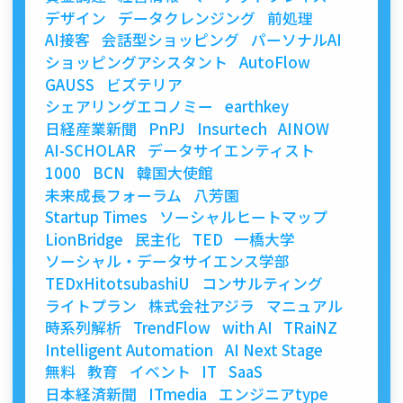
デザイン
データクレンジング
前処理
AI接客
会話型ショッピング
パーソナルAI
ショッピングアシスタント
AutoFlow
GAUSS
ビズテリア
シェアリングエコノミー
earthkey
日経産業新聞
PnPJ
Insurtech
AINOW
AI-SCHOLAR
データサイエンティスト
1000
BCN
韓国大使館
未来成長フォーラム
八芳園
Startup Times
ソーシャルヒートマップ
LionBridge
民主化
TED
一橋大学
ソーシャル・データサイエンス学部
TEDxHitotsubashiU
コンサルティング
ライトプラン
株式会社アジラ
マニュアル
時系列解析
TrendFlow
with AI
TRaiNZ
Intelligent Automation
AI Next Stage
無料
教育
イベント
IT
SaaS
日本経済新聞
ITmedia
エンジニアtype