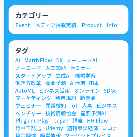
カテゴリー
Event
メディア掲載実績
Product
Info
タグ
AI
MatrixFlow
DX
ノーコードAI
ノーコード
人工知能
セミナー
スタートアップ
生成AI
機械学習
働き方改革
需要予測
AI活用
田本
AutoML
ビジネス活用
オンライン
SDGs
マーケティング
利用規約
新商品
ウェビナー
異常検知
IoT
人事
ビジネス
ベンチャー
技術情報協会
需要予測AI
Plug and Play Japan
講座
HR Flow
竹中工務店
Udemy
週刊東洋経済
コロナ
資金調達
経営情報
マーケットプレイス