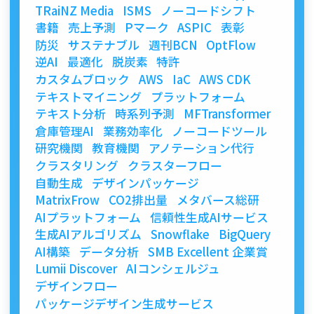
TRaiNZ Media
ISMS
ノーコードシフト
書籍
売上予測
Pマーク
ASPIC
表彰
防災
サステナブル
週刊BCN
OptFlow
逆AI
最適化
脱炭素
特許
カスタムブロック
AWS
IaC
AWS CDK
テキストマイニング
プラットフォーム
テキスト分析
時系列予測
MFTransformer
倉庫管理AI
業務効率化
ノーコードツール
研究機関
教育機関
アノテーション代行
クラスタリング
クラスターフロー
自動生成
デザインパッケージ
MatrixFrow
CO2排出量
メタバース総研
AIプラットフォーム
信頼性生成AIサービス
生成AIアルゴリズム
Snowflake
BigQuery
AI構築
データ分析
SMB Excellent 企業賞
Lumii Discover
AIコンシェルジュ
デザインフロー
パッケージデザイン生成サービス