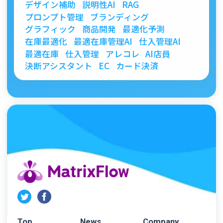
デザイン補助
説明性AI
RAG
プロンプト管理
ブランディング
グラフィック
商品開発
最適化予測
在庫最適化
最適在庫管理AI
仕入管理AI
最適在庫
仕入管理
アレコレ
AI店員
決断アシスタント
EC
カード決済
Top
News
Company