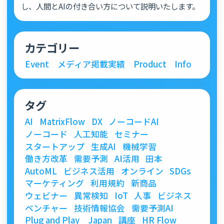
し、人間とAIの付き合い方について説明いたします。
カテゴリー
Event
メディア掲載実績
Product
Info
タグ
AI
MatrixFlow
DX
ノーコードAI
ノーコード
人工知能
セミナー
スタートアップ
生成AI
機械学習
働き方改革
需要予測
AI活用
田本
AutoML
ビジネス活用
オンライン
SDGs
マーケティング
利用規約
新商品
ウェビナー
異常検知
IoT
人事
ビジネス
ベンチャー
技術情報協会
需要予測AI
Plug and Play Japan
講座
HR Flow