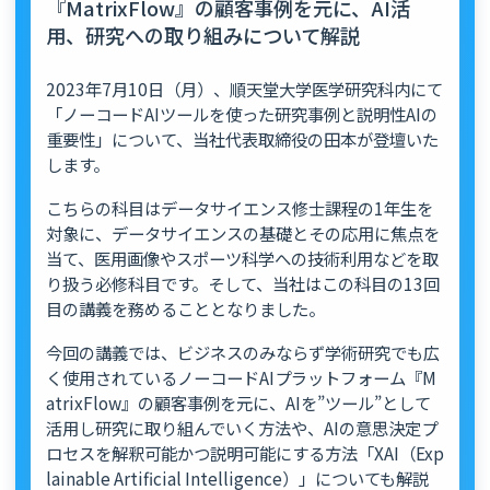
『MatrixFlow』の顧客事例を元に、AI活
用、研究への取り組みについて解説
2023年7月10日（月）、順天堂大学医学研究科内にて
「ノーコードAIツールを使った研究事例と説明性AIの
重要性」について、当社代表取締役の田本が登壇いた
します。
こちらの科目はデータサイエンス修士課程の1年生を
対象に、データサイエンスの基礎とその応用に焦点を
当て、医用画像やスポーツ科学への技術利用などを取
り扱う必修科目です。そして、当社はこの科目の13回
目の講義を務めることとなりました。
今回の講義では、ビジネスのみならず学術研究でも広
く使用されているノーコードAIプラットフォーム『M
atrixFlow』の顧客事例を元に、AIを”ツール”として
活用し研究に取り組んでいく方法や、AIの意思決定プ
ロセスを解釈可能かつ説明可能にする方法「XAI（Exp
lainable Artificial Intelligence）」についても解説