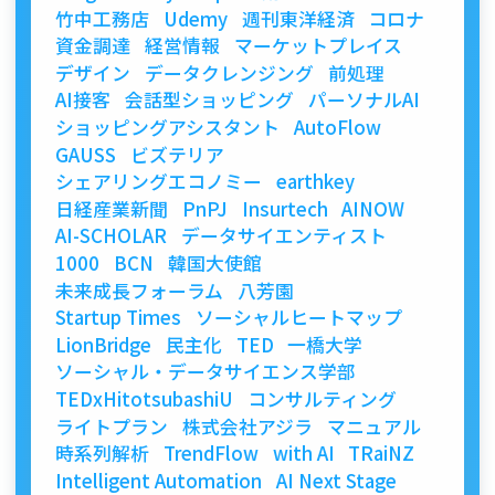
竹中工務店
Udemy
週刊東洋経済
コロナ
資金調達
経営情報
マーケットプレイス
デザイン
データクレンジング
前処理
AI接客
会話型ショッピング
パーソナルAI
ショッピングアシスタント
AutoFlow
GAUSS
ビズテリア
シェアリングエコノミー
earthkey
日経産業新聞
PnPJ
Insurtech
AINOW
AI-SCHOLAR
データサイエンティスト
1000
BCN
韓国大使館
未来成長フォーラム
八芳園
Startup Times
ソーシャルヒートマップ
LionBridge
民主化
TED
一橋大学
ソーシャル・データサイエンス学部
TEDxHitotsubashiU
コンサルティング
ライトプラン
株式会社アジラ
マニュアル
時系列解析
TrendFlow
with AI
TRaiNZ
Intelligent Automation
AI Next Stage