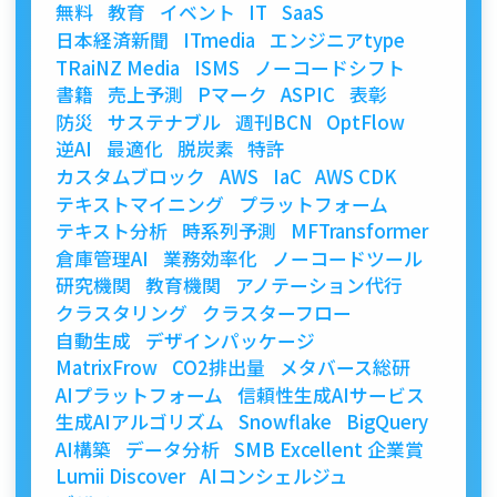
無料
教育
イベント
IT
SaaS
日本経済新聞
ITmedia
エンジニアtype
TRaiNZ Media
ISMS
ノーコードシフト
書籍
売上予測
Pマーク
ASPIC
表彰
防災
サステナブル
週刊BCN
OptFlow
逆AI
最適化
脱炭素
特許
カスタムブロック
AWS
IaC
AWS CDK
テキストマイニング
プラットフォーム
テキスト分析
時系列予測
MFTransformer
倉庫管理AI
業務効率化
ノーコードツール
研究機関
教育機関
アノテーション代行
クラスタリング
クラスターフロー
自動生成
デザインパッケージ
MatrixFrow
CO2排出量
メタバース総研
AIプラットフォーム
信頼性生成AIサービス
生成AIアルゴリズム
Snowflake
BigQuery
AI構築
データ分析
SMB Excellent 企業賞
Lumii Discover
AIコンシェルジュ