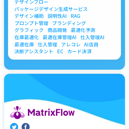
デザインフロー
パッケージデザイン生成サービス
デザイン補助
説明性AI
RAG
プロンプト管理
ブランディング
グラフィック
商品開発
最適化予測
在庫最適化
最適在庫管理AI
仕入管理AI
最適在庫
仕入管理
アレコレ
AI店員
決断アシスタント
EC
カード決済