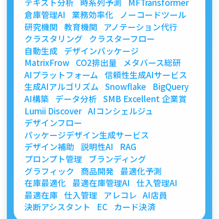
テキスト分析
時系列予測
MFTransformer
倉庫管理AI
業務効率化
ノーコードツール
研究機関
教育機関
アノテーション代行
クラスタリング
クラスターフロー
自動生成
デザインパッケージ
MatrixFrow
CO2排出量
メタバース総研
AIプラットフォーム
信頼性生成AIサービス
生成AIアルゴリズム
Snowflake
BigQuery
AI構築
データ分析
SMB Excellent 企業賞
Lumii Discover
AIコンシェルジュ
デザインフロー
パッケージデザイン生成サービス
デザイン補助
説明性AI
RAG
プロンプト管理
ブランディング
グラフィック
商品開発
最適化予測
在庫最適化
最適在庫管理AI
仕入管理AI
最適在庫
仕入管理
アレコレ
AI店員
決断アシスタント
EC
カード決済