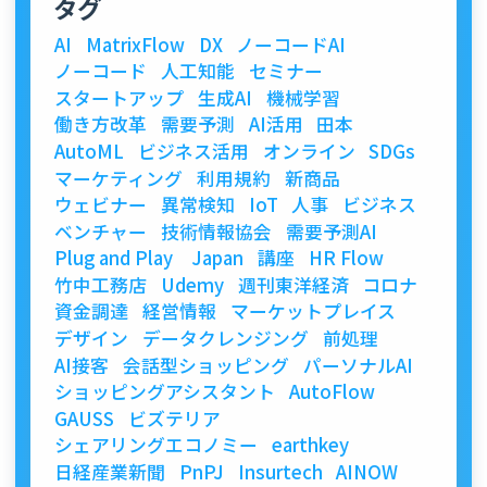
タグ
AI
MatrixFlow
DX
ノーコードAI
ノーコード
人工知能
セミナー
スタートアップ
生成AI
機械学習
働き方改革
需要予測
AI活用
田本
AutoML
ビジネス活用
オンライン
SDGs
マーケティング
利用規約
新商品
ウェビナー
異常検知
IoT
人事
ビジネス
ベンチャー
技術情報協会
需要予測AI
Plug and Play Japan
講座
HR Flow
竹中工務店
Udemy
週刊東洋経済
コロナ
資金調達
経営情報
マーケットプレイス
デザイン
データクレンジング
前処理
AI接客
会話型ショッピング
パーソナルAI
ショッピングアシスタント
AutoFlow
GAUSS
ビズテリア
シェアリングエコノミー
earthkey
日経産業新聞
PnPJ
Insurtech
AINOW