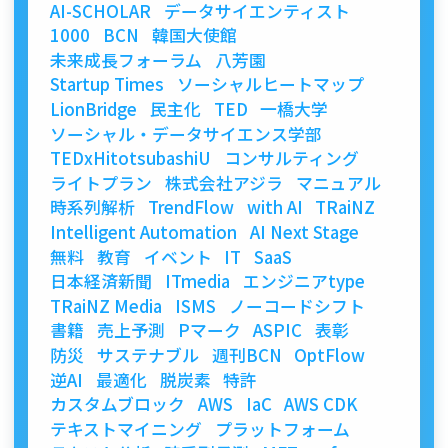
AI-SCHOLAR
データサイエンティスト
1000
BCN
韓国大使館
未来成長フォーラム
八芳園
Startup Times
ソーシャルヒートマップ
LionBridge
民主化
TED
一橋大学
ソーシャル・データサイエンス学部
TEDxHitotsubashiU
コンサルティング
ライトプラン
株式会社アジラ
マニュアル
時系列解析
TrendFlow
with AI
TRaiNZ
Intelligent Automation
AI Next Stage
無料
教育
イベント
IT
SaaS
日本経済新聞
ITmedia
エンジニアtype
TRaiNZ Media
ISMS
ノーコードシフト
書籍
売上予測
Pマーク
ASPIC
表彰
防災
サステナブル
週刊BCN
OptFlow
逆AI
最適化
脱炭素
特許
カスタムブロック
AWS
IaC
AWS CDK
テキストマイニング
プラットフォーム