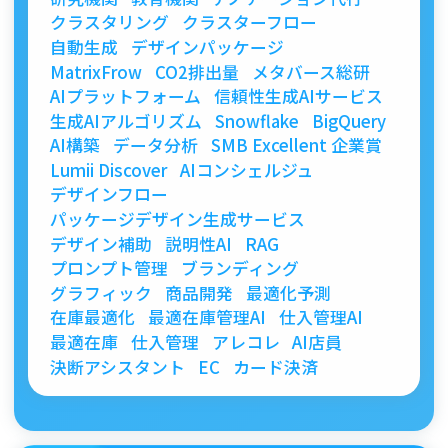
クラスタリング
クラスターフロー
自動生成
デザインパッケージ
MatrixFrow
CO2排出量
メタバース総研
AIプラットフォーム
信頼性生成AIサービス
生成AIアルゴリズム
Snowflake
BigQuery
AI構築
データ分析
SMB Excellent 企業賞
Lumii Discover
AIコンシェルジュ
デザインフロー
パッケージデザイン生成サービス
デザイン補助
説明性AI
RAG
プロンプト管理
ブランディング
グラフィック
商品開発
最適化予測
在庫最適化
最適在庫管理AI
仕入管理AI
最適在庫
仕入管理
アレコレ
AI店員
決断アシスタント
EC
カード決済