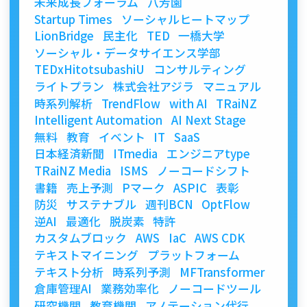
未来成長フォーラム
八芳園
Startup Times
ソーシャルヒートマップ
LionBridge
民主化
TED
一橋大学
ソーシャル・データサイエンス学部
TEDxHitotsubashiU
コンサルティング
ライトプラン
株式会社アジラ
マニュアル
時系列解析
TrendFlow
with AI
TRaiNZ
Intelligent Automation
AI Next Stage
無料
教育
イベント
IT
SaaS
日本経済新聞
ITmedia
エンジニアtype
TRaiNZ Media
ISMS
ノーコードシフト
書籍
売上予測
Pマーク
ASPIC
表彰
防災
サステナブル
週刊BCN
OptFlow
逆AI
最適化
脱炭素
特許
カスタムブロック
AWS
IaC
AWS CDK
テキストマイニング
プラットフォーム
テキスト分析
時系列予測
MFTransformer
倉庫管理AI
業務効率化
ノーコードツール
研究機関
教育機関
アノテーション代行