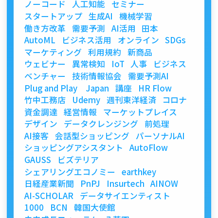
ノーコード
人工知能
セミナー
スタートアップ
生成AI
機械学習
働き方改革
需要予測
AI活用
田本
AutoML
ビジネス活用
オンライン
SDGs
マーケティング
利用規約
新商品
ウェビナー
異常検知
IoT
人事
ビジネス
ベンチャー
技術情報協会
需要予測AI
Plug and Play Japan
講座
HR Flow
竹中工務店
Udemy
週刊東洋経済
コロナ
資金調達
経営情報
マーケットプレイス
デザイン
データクレンジング
前処理
AI接客
会話型ショッピング
パーソナルAI
ショッピングアシスタント
AutoFlow
GAUSS
ビズテリア
シェアリングエコノミー
earthkey
日経産業新聞
PnPJ
Insurtech
AINOW
AI-SCHOLAR
データサイエンティスト
1000
BCN
韓国大使館