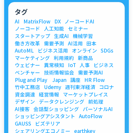
タグ
AI
MatrixFlow
DX
ノーコードAI
ノーコード
人工知能
セミナー
スタートアップ
生成AI
機械学習
働き方改革
需要予測
AI活用
田本
AutoML
ビジネス活用
オンライン
SDGs
マーケティング
利用規約
新商品
ウェビナー
異常検知
IoT
人事
ビジネス
ベンチャー
技術情報協会
需要予測AI
Plug and Play Japan
講座
HR Flow
竹中工務店
Udemy
週刊東洋経済
コロナ
資金調達
経営情報
マーケットプレイス
デザイン
データクレンジング
前処理
AI接客
会話型ショッピング
パーソナルAI
ショッピングアシスタント
AutoFlow
GAUSS
ビズテリア
シェアリングエコノミー
earthkey