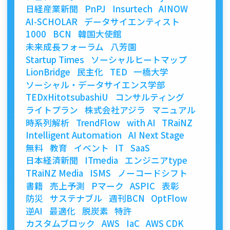
日経産業新聞
PnPJ
Insurtech
AINOW
AI-SCHOLAR
データサイエンティスト
1000
BCN
韓国大使館
未来成長フォーラム
八芳園
Startup Times
ソーシャルヒートマップ
LionBridge
民主化
TED
一橋大学
ソーシャル・データサイエンス学部
TEDxHitotsubashiU
コンサルティング
ライトプラン
株式会社アジラ
マニュアル
時系列解析
TrendFlow
with AI
TRaiNZ
Intelligent Automation
AI Next Stage
無料
教育
イベント
IT
SaaS
日本経済新聞
ITmedia
エンジニアtype
TRaiNZ Media
ISMS
ノーコードシフト
書籍
売上予測
Pマーク
ASPIC
表彰
防災
サステナブル
週刊BCN
OptFlow
逆AI
最適化
脱炭素
特許
カスタムブロック
AWS
IaC
AWS CDK