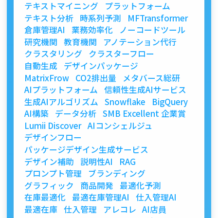
テキストマイニング
プラットフォーム
テキスト分析
時系列予測
MFTransformer
倉庫管理AI
業務効率化
ノーコードツール
研究機関
教育機関
アノテーション代行
クラスタリング
クラスターフロー
自動生成
デザインパッケージ
MatrixFrow
CO2排出量
メタバース総研
AIプラットフォーム
信頼性生成AIサービス
生成AIアルゴリズム
Snowflake
BigQuery
AI構築
データ分析
SMB Excellent 企業賞
Lumii Discover
AIコンシェルジュ
デザインフロー
パッケージデザイン生成サービス
デザイン補助
説明性AI
RAG
プロンプト管理
ブランディング
グラフィック
商品開発
最適化予測
在庫最適化
最適在庫管理AI
仕入管理AI
最適在庫
仕入管理
アレコレ
AI店員