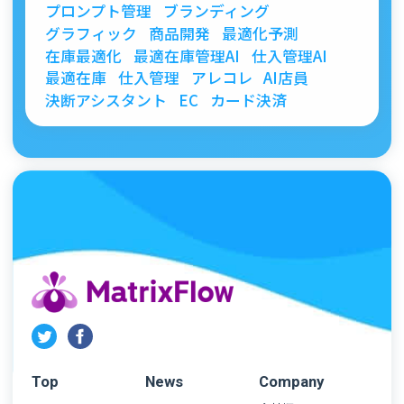
プロンプト管理
ブランディング
グラフィック
商品開発
最適化予測
在庫最適化
最適在庫管理AI
仕入管理AI
最適在庫
仕入管理
アレコレ
AI店員
決断アシスタント
EC
カード決済
Top
News
Company