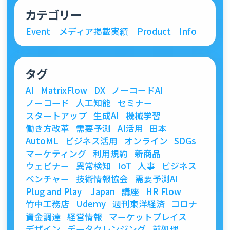
カテゴリー
Event
メディア掲載実績
Product
Info
タグ
AI
MatrixFlow
DX
ノーコードAI
ノーコード
人工知能
セミナー
スタートアップ
生成AI
機械学習
働き方改革
需要予測
AI活用
田本
AutoML
ビジネス活用
オンライン
SDGs
マーケティング
利用規約
新商品
ウェビナー
異常検知
IoT
人事
ビジネス
ベンチャー
技術情報協会
需要予測AI
Plug and Play Japan
講座
HR Flow
竹中工務店
Udemy
週刊東洋経済
コロナ
資金調達
経営情報
マーケットプレイス
デザイン
データクレンジング
前処理