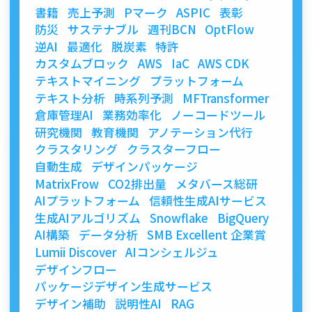
書籍
売上予測
Pマーク
ASPIC
表彰
防災
サステナブル
週刊BCN
OptFlow
逆AI
最適化
脱炭素
特許
カスタムブロック
AWS
IaC
AWS CDK
テキストマイニング
プラットフォーム
テキスト分析
時系列予測
MFTransformer
倉庫管理AI
業務効率化
ノーコードツール
研究機関
教育機関
アノテーション代行
クラスタリング
クラスターフロー
自動生成
デザインパッケージ
MatrixFrow
CO2排出量
メタバース総研
AIプラットフォーム
信頼性生成AIサービス
生成AIアルゴリズム
Snowflake
BigQuery
AI構築
データ分析
SMB Excellent 企業賞
Lumii Discover
AIコンシェルジュ
デザインフロー
パッケージデザイン生成サービス
デザイン補助
説明性AI
RAG