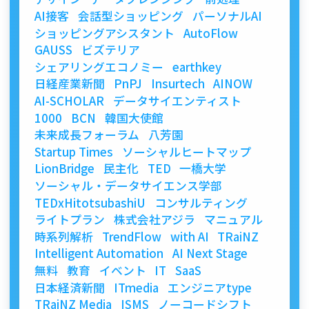
AI接客
会話型ショッピング
パーソナルAI
ショッピングアシスタント
AutoFlow
GAUSS
ビズテリア
シェアリングエコノミー
earthkey
日経産業新聞
PnPJ
Insurtech
AINOW
AI-SCHOLAR
データサイエンティスト
1000
BCN
韓国大使館
未来成長フォーラム
八芳園
Startup Times
ソーシャルヒートマップ
LionBridge
民主化
TED
一橋大学
ソーシャル・データサイエンス学部
TEDxHitotsubashiU
コンサルティング
ライトプラン
株式会社アジラ
マニュアル
時系列解析
TrendFlow
with AI
TRaiNZ
Intelligent Automation
AI Next Stage
無料
教育
イベント
IT
SaaS
日本経済新聞
ITmedia
エンジニアtype
TRaiNZ Media
ISMS
ノーコードシフト