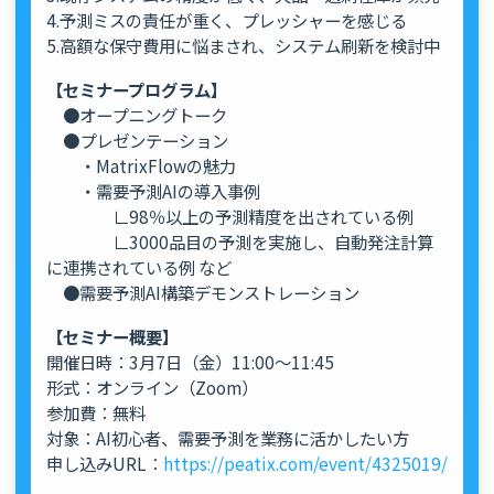
4.予測ミスの責任が重く、プレッシャーを感じる
5.高額な保守費用に悩まされ、システム刷新を検討中
【セミナープログラム】
●オープニングトーク
●プレゼンテーション
・MatrixFlowの魅力
・需要予測AIの導入事例
∟98％以上の予測精度を出されている例
∟3000品目の予測を実施し、自動発注計算
に連携されている例 など
●需要予測AI構築デモンストレーション
【セミナー概要】
開催日時：3月7日（金）11:00～11:45
形式：オンライン（Zoom）
参加費：無料
対象：AI初心者、需要予測を業務に活かしたい方
申し込みURL：
https://peatix.com/event/4325019/