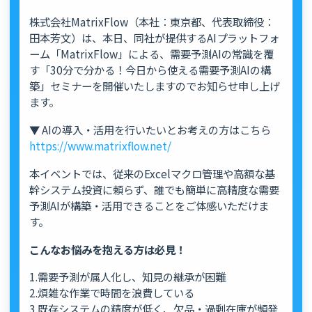
株式会社MatrixFlow（本社：東京都、代表取締役：
田本芳文）は、本日、同社が提供するAIプラットフォ
ーム「MatrixFlow」による、需要予測AIの常識を覆
す「30分で分かる！今日から使える需要予測AIの構
築」セミナーを開催いたしますのでお知らせ申し上げ
ます。
▼ AIの導入・活用を行いたいとお考えの方はこちら
https://www.matrixflow.net/
本イベントでは、従来のExcelマクロ管理や高額な基
幹システム投資に頼らず、誰でも簡単に高精度な需要
予測AIが構築・活用できることをご体感いただけま
す。
こんなお悩みを抱える方は必見！
1.需要予測が属人化し、知見の継承が困難
2.煩雑な作業で時間を浪費している
3.既存システムの精度が低く、欠品・過剰在庫が頻発