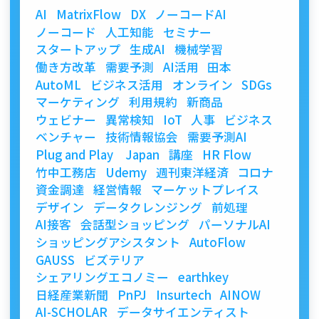
AI
MatrixFlow
DX
ノーコードAI
ノーコード
人工知能
セミナー
スタートアップ
生成AI
機械学習
働き方改革
需要予測
AI活用
田本
AutoML
ビジネス活用
オンライン
SDGs
マーケティング
利用規約
新商品
ウェビナー
異常検知
IoT
人事
ビジネス
ベンチャー
技術情報協会
需要予測AI
Plug and Play Japan
講座
HR Flow
竹中工務店
Udemy
週刊東洋経済
コロナ
資金調達
経営情報
マーケットプレイス
デザイン
データクレンジング
前処理
AI接客
会話型ショッピング
パーソナルAI
ショッピングアシスタント
AutoFlow
GAUSS
ビズテリア
シェアリングエコノミー
earthkey
日経産業新聞
PnPJ
Insurtech
AINOW
AI-SCHOLAR
データサイエンティスト