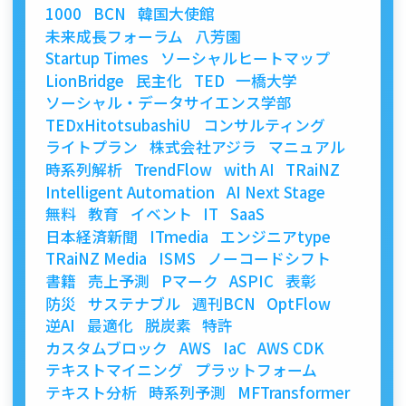
1000
BCN
韓国大使館
未来成長フォーラム
八芳園
Startup Times
ソーシャルヒートマップ
LionBridge
民主化
TED
一橋大学
ソーシャル・データサイエンス学部
TEDxHitotsubashiU
コンサルティング
ライトプラン
株式会社アジラ
マニュアル
時系列解析
TrendFlow
with AI
TRaiNZ
Intelligent Automation
AI Next Stage
無料
教育
イベント
IT
SaaS
日本経済新聞
ITmedia
エンジニアtype
TRaiNZ Media
ISMS
ノーコードシフト
書籍
売上予測
Pマーク
ASPIC
表彰
防災
サステナブル
週刊BCN
OptFlow
逆AI
最適化
脱炭素
特許
カスタムブロック
AWS
IaC
AWS CDK
テキストマイニング
プラットフォーム
テキスト分析
時系列予測
MFTransformer