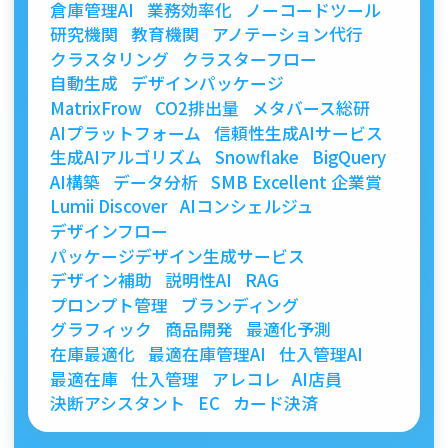
倉庫管理AI
業務効率化
ノーコードツール
研究機関
教育機関
アノテーション代行
クラスタリング
クラスターフロー
自動生成
デザインパッケージ
MatrixFrow
CO2排出量
メタバース総研
AIプラットフォーム
信頼性生成AIサービス
生成AIアルゴリズム
Snowflake
BigQuery
AI構築
データ分析
SMB Excellent 企業賞
Lumii Discover
AIコンシェルジュ
デザインフロー
パッケージデザイン生成サービス
デザイン補助
説明性AI
RAG
プロンプト管理
ブランディング
グラフィック
商品開発
最適化予測
在庫最適化
最適在庫管理AI
仕入管理AI
最適在庫
仕入管理
アレコレ
AI店員
決断アシスタント
EC
カード決済