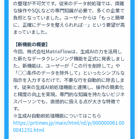
の整理が不可欠です。従来のデータ前処理では、煩雑
な操作やSQLなどの専門知識が必要で、多くの企業で
負担となっていました。ユーザーからは「もっと簡単
に、正確にデータを整えられれば…」という要望が高
まっていました。
【新機能の概要】
今回、株式会社MatrixFlowは、生成AIの力を活用し
た新たなデータクレンジング機能を正式に発表しまし
た。新機能は、ユーザーが「この行を削除して」や
「○○条件のデータを除外して」といったシンプルな
指示を入力するだけで、不要な行を自動的に除去しま
す。従来の生成AI前処理機能と連携し、操作の簡素化
と精度の向上を実現。専門的な知識を持たないビジネ
スパーソンでも、直感的に扱える点が大きな特徴で
す。
※生成AI自動前処理機能についてはこちら
https://prtimes.jp/main/html/rd/p/000000061.00
0041251.html