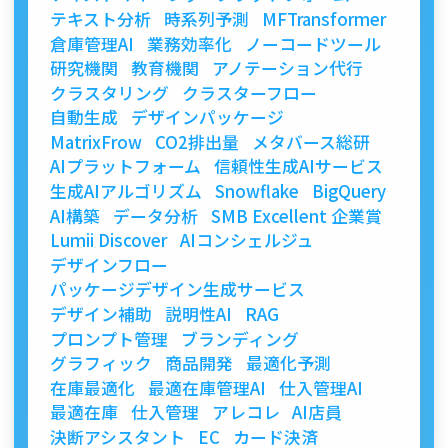
テキスト分析
時系列予測
MFTransformer
倉庫管理AI
業務効率化
ノーコードツール
研究機関
教育機関
アノテーション代行
クラスタリング
クラスターフロー
自動生成
デザインパッケージ
MatrixFrow
CO2排出量
メタバース総研
AIプラットフォーム
信頼性生成AIサービス
生成AIアルゴリズム
Snowflake
BigQuery
AI構築
データ分析
SMB Excellent 企業賞
Lumii Discover
AIコンシェルジュ
デザインフロー
パッケージデザイン生成サービス
デザイン補助
説明性AI
RAG
プロンプト管理
ブランディング
グラフィック
商品開発
最適化予測
在庫最適化
最適在庫管理AI
仕入管理AI
最適在庫
仕入管理
アレコレ
AI店員
決断アシスタント
EC
カード決済