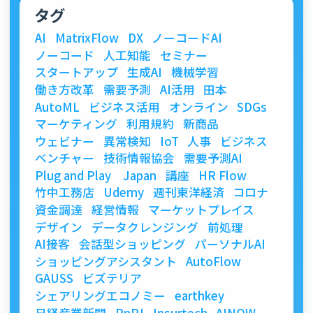
タグ
AI
MatrixFlow
DX
ノーコードAI
ノーコード
人工知能
セミナー
スタートアップ
生成AI
機械学習
働き方改革
需要予測
AI活用
田本
AutoML
ビジネス活用
オンライン
SDGs
マーケティング
利用規約
新商品
ウェビナー
異常検知
IoT
人事
ビジネス
ベンチャー
技術情報協会
需要予測AI
Plug and Play Japan
講座
HR Flow
竹中工務店
Udemy
週刊東洋経済
コロナ
資金調達
経営情報
マーケットプレイス
デザイン
データクレンジング
前処理
AI接客
会話型ショッピング
パーソナルAI
ショッピングアシスタント
AutoFlow
GAUSS
ビズテリア
シェアリングエコノミー
earthkey
日経産業新聞
PnPJ
Insurtech
AINOW