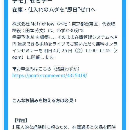
デモ」セミナー
在庫・仕入れのムダを“即日”ゼロへ
株式会社 MatrixFlow（本社：東京都台東区、代表取
締役：田本 芳文）は、わずか30分で
需要予測 AI を構築し、そのまま在庫管理システムへ A
PI 連携できる手順をライブでご覧いただく無料オンラ
インセミナーを 明日 4 月 25 日（金）11:00–11:45（Z
oom） に開催します。
▼お申込みはこちら（残席わずか）
https://peatix.com/event/4325019/
こんなお悩みを抱える方は必見！
【課題】
1.属人的な経験則に頼るため、在庫過多と欠品を同時