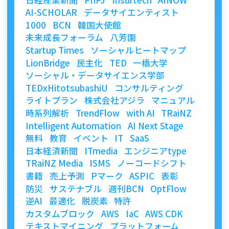
AI-SCHOLAR
データサイエンティスト
1000
BCN
韓国大使館
未来成長フォーラム
八芳園
Startup Times
ソーシャルヒートマップ
LionBridge
民主化
TED
一橋大学
ソーシャル・データサイエンス学部
TEDxHitotsubashiU
コンサルティング
ライトプラン
株式会社アジラ
マニュアル
時系列解析
TrendFlow
with AI
TRaiNZ
Intelligent Automation
AI Next Stage
無料
教育
イベント
IT
SaaS
日本経済新聞
ITmedia
エンジニアtype
TRaiNZ Media
ISMS
ノーコードシフト
書籍
売上予測
Pマーク
ASPIC
表彰
防災
サステナブル
週刊BCN
OptFlow
逆AI
最適化
脱炭素
特許
カスタムブロック
AWS
IaC
AWS CDK
テキストマイニング
プラットフォーム