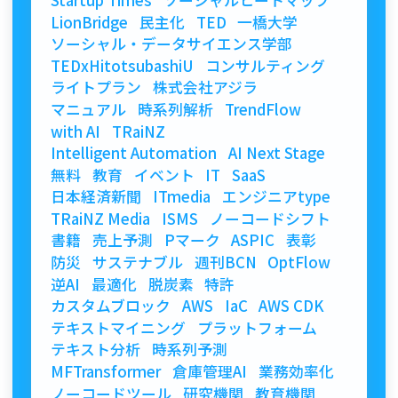
LionBridge
民主化
TED
一橋大学
ソーシャル・データサイエンス学部
TEDxHitotsubashiU
コンサルティング
ライトプラン
株式会社アジラ
マニュアル
時系列解析
TrendFlow
with AI
TRaiNZ
Intelligent Automation
AI Next Stage
無料
教育
イベント
IT
SaaS
日本経済新聞
ITmedia
エンジニアtype
TRaiNZ Media
ISMS
ノーコードシフト
書籍
売上予測
Pマーク
ASPIC
表彰
防災
サステナブル
週刊BCN
OptFlow
逆AI
最適化
脱炭素
特許
カスタムブロック
AWS
IaC
AWS CDK
テキストマイニング
プラットフォーム
テキスト分析
時系列予測
MFTransformer
倉庫管理AI
業務効率化
ノーコードツール
研究機関
教育機関