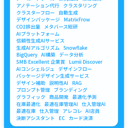
アノテーション代行
クラスタリング
クラスターフロー
自動生成
デザインパッケージ
MatrixFrow
CO2排出量
メタバース総研
AIプラットフォーム
信頼性生成AIサービス
生成AIアルゴリズム
Snowflake
BigQuery
AI構築
データ分析
SMB Excellent 企業賞
Lumii Discover
AIコンシェルジュ
デザインフロー
パッケージデザイン生成サービス
デザイン補助
説明性AI
RAG
プロンプト管理
ブランディング
グラフィック
商品開発
最適化予測
在庫最適化
最適在庫管理AI
仕入管理AI
最適在庫
仕入管理
アレコレ
AI店員
決断アシスタント
EC
カード決済