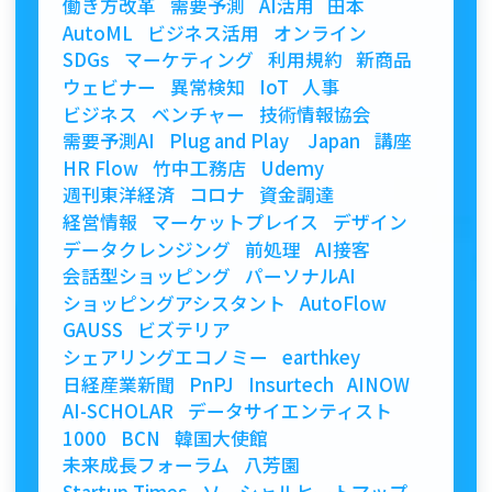
働き方改革
需要予測
AI活用
田本
AutoML
ビジネス活用
オンライン
SDGs
マーケティング
利用規約
新商品
ウェビナー
異常検知
IoT
人事
ビジネス
ベンチャー
技術情報協会
需要予測AI
Plug and Play Japan
講座
HR Flow
竹中工務店
Udemy
週刊東洋経済
コロナ
資金調達
経営情報
マーケットプレイス
デザイン
データクレンジング
前処理
AI接客
会話型ショッピング
パーソナルAI
ショッピングアシスタント
AutoFlow
GAUSS
ビズテリア
シェアリングエコノミー
earthkey
日経産業新聞
PnPJ
Insurtech
AINOW
AI-SCHOLAR
データサイエンティスト
1000
BCN
韓国大使館
未来成長フォーラム
八芳園
Startup Times
ソーシャルヒートマップ