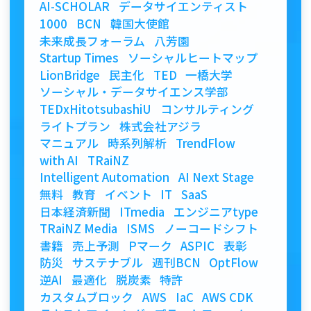
AI-SCHOLAR
データサイエンティスト
1000
BCN
韓国大使館
未来成長フォーラム
八芳園
Startup Times
ソーシャルヒートマップ
LionBridge
民主化
TED
一橋大学
ソーシャル・データサイエンス学部
TEDxHitotsubashiU
コンサルティング
ライトプラン
株式会社アジラ
マニュアル
時系列解析
TrendFlow
with AI
TRaiNZ
Intelligent Automation
AI Next Stage
無料
教育
イベント
IT
SaaS
日本経済新聞
ITmedia
エンジニアtype
TRaiNZ Media
ISMS
ノーコードシフト
書籍
売上予測
Pマーク
ASPIC
表彰
防災
サステナブル
週刊BCN
OptFlow
逆AI
最適化
脱炭素
特許
カスタムブロック
AWS
IaC
AWS CDK