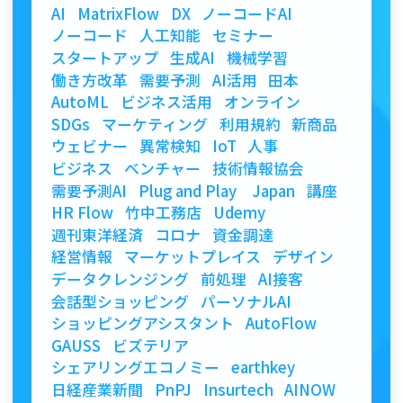
AI
MatrixFlow
DX
ノーコードAI
ノーコード
人工知能
セミナー
スタートアップ
生成AI
機械学習
働き方改革
需要予測
AI活用
田本
AutoML
ビジネス活用
オンライン
SDGs
マーケティング
利用規約
新商品
ウェビナー
異常検知
IoT
人事
ビジネス
ベンチャー
技術情報協会
需要予測AI
Plug and Play Japan
講座
HR Flow
竹中工務店
Udemy
週刊東洋経済
コロナ
資金調達
経営情報
マーケットプレイス
デザイン
データクレンジング
前処理
AI接客
会話型ショッピング
パーソナルAI
ショッピングアシスタント
AutoFlow
GAUSS
ビズテリア
シェアリングエコノミー
earthkey
日経産業新聞
PnPJ
Insurtech
AINOW