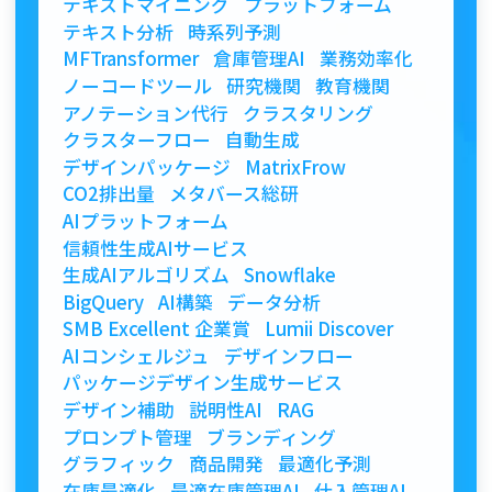
テキストマイニング
プラットフォーム
テキスト分析
時系列予測
MFTransformer
倉庫管理AI
業務効率化
ノーコードツール
研究機関
教育機関
アノテーション代行
クラスタリング
クラスターフロー
自動生成
デザインパッケージ
MatrixFrow
CO2排出量
メタバース総研
AIプラットフォーム
信頼性生成AIサービス
生成AIアルゴリズム
Snowflake
BigQuery
AI構築
データ分析
SMB Excellent 企業賞
Lumii Discover
AIコンシェルジュ
デザインフロー
パッケージデザイン生成サービス
デザイン補助
説明性AI
RAG
プロンプト管理
ブランディング
グラフィック
商品開発
最適化予測
在庫最適化
最適在庫管理AI
仕入管理AI