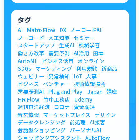
タグ
AI
MatrixFlow
DX
ノーコードAI
ノーコード
人工知能
セミナー
スタートアップ
生成AI
機械学習
働き方改革
需要予測
AI活用
田本
AutoML
ビジネス活用
オンライン
SDGs
マーケティング
利用規約
新商品
ウェビナー
異常検知
IoT
人事
ビジネス
ベンチャー
技術情報協会
需要予測AI
Plug and Play Japan
講座
HR Flow
竹中工務店
Udemy
週刊東洋経済
コロナ
資金調達
経営情報
マーケットプレイス
デザイン
データクレンジング
前処理
AI接客
会話型ショッピング
パーソナルAI
ショッピングアシスタント
AutoFlow