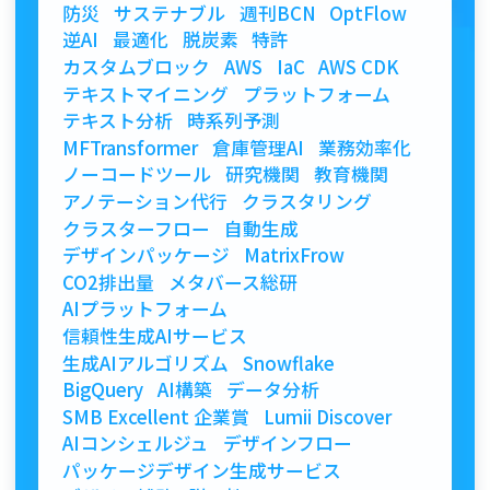
防災
サステナブル
週刊BCN
OptFlow
逆AI
最適化
脱炭素
特許
カスタムブロック
AWS
IaC
AWS CDK
テキストマイニング
プラットフォーム
テキスト分析
時系列予測
MFTransformer
倉庫管理AI
業務効率化
ノーコードツール
研究機関
教育機関
アノテーション代行
クラスタリング
クラスターフロー
自動生成
デザインパッケージ
MatrixFrow
CO2排出量
メタバース総研
AIプラットフォーム
信頼性生成AIサービス
生成AIアルゴリズム
Snowflake
BigQuery
AI構築
データ分析
SMB Excellent 企業賞
Lumii Discover
AIコンシェルジュ
デザインフロー
パッケージデザイン生成サービス