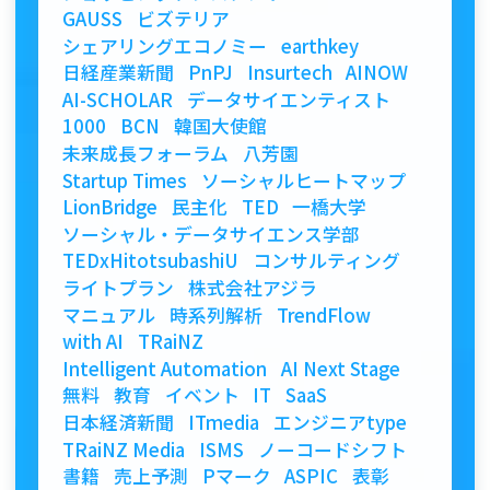
GAUSS
ビズテリア
シェアリングエコノミー
earthkey
日経産業新聞
PnPJ
Insurtech
AINOW
AI-SCHOLAR
データサイエンティスト
1000
BCN
韓国大使館
未来成長フォーラム
八芳園
Startup Times
ソーシャルヒートマップ
LionBridge
民主化
TED
一橋大学
ソーシャル・データサイエンス学部
TEDxHitotsubashiU
コンサルティング
ライトプラン
株式会社アジラ
マニュアル
時系列解析
TrendFlow
with AI
TRaiNZ
Intelligent Automation
AI Next Stage
無料
教育
イベント
IT
SaaS
日本経済新聞
ITmedia
エンジニアtype
TRaiNZ Media
ISMS
ノーコードシフト
書籍
売上予測
Pマーク
ASPIC
表彰