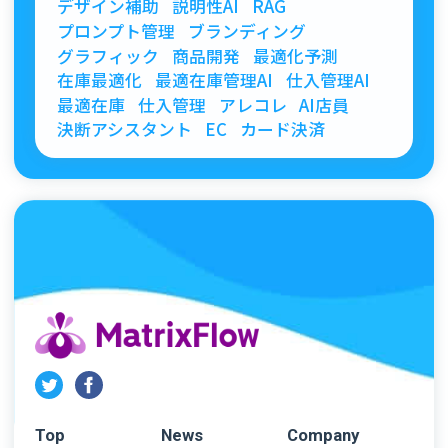
デザイン補助
説明性AI
RAG
プロンプト管理
ブランディング
グラフィック
商品開発
最適化予測
在庫最適化
最適在庫管理AI
仕入管理AI
最適在庫
仕入管理
アレコレ
AI店員
決断アシスタント
EC
カード決済
Top
News
Company