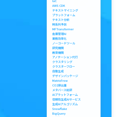
IaC
AWS CDK
テキストマイニング
プラットフォーム
テキスト分析
時系列予測
MFTransformer
倉庫管理AI
業務効率化
ノーコードツール
研究機関
教育機関
アノテーション代行
クラスタリング
クラスターフロー
自動生成
デザインパッケージ
MatrixFrow
CO2排出量
メタバース総研
AIプラットフォーム
信頼性生成AIサービス
生成AIアルゴリズム
Snowflake
BigQuery