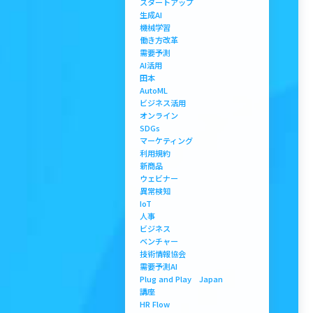
スタートアップ
生成AI
機械学習
働き方改革
需要予測
AI活用
田本
AutoML
ビジネス活用
オンライン
SDGs
マーケティング
利用規約
新商品
ウェビナー
異常検知
IoT
人事
ビジネス
ベンチャー
技術情報協会
需要予測AI
Plug and Play Japan
講座
HR Flow