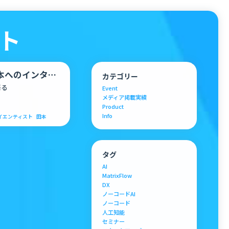
スト
田本へのインタビ
カテゴリー
語る
Event
メディア掲載実績
Product
Info
イエンティスト
田本
タグ
AI
MatrixFlow
DX
ノーコードAI
ノーコード
人工知能
セミナー