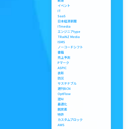
教育
イベント
IT
SaaS
日本経済新聞
ITmedia
エンジニアtype
TRaiNZ Media
ISMS
ノーコードシフト
書籍
売上予測
Pマーク
ASPIC
表彰
防災
サステナブル
週刊BCN
OptFlow
逆AI
最適化
脱炭素
特許
カスタムブロック
AWS