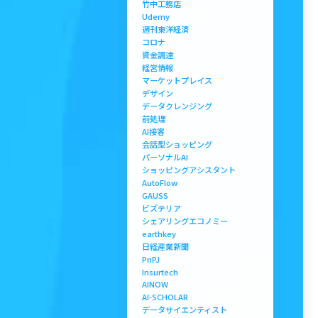
竹中工務店
Udemy
週刊東洋経済
コロナ
資金調達
経営情報
マーケットプレイス
デザイン
データクレンジング
前処理
AI接客
会話型ショッピング
パーソナルAI
ショッピングアシスタント
AutoFlow
GAUSS
ビズテリア
シェアリングエコノミー
earthkey
日経産業新聞
PnPJ
Insurtech
AINOW
AI-SCHOLAR
データサイエンティスト