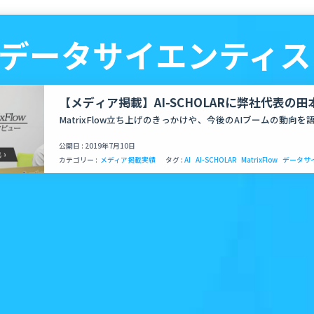
 - データサイエンティ
【メディア掲載】AI-SCHOLARに弊社代表の
ューが掲載
MatrixFlow立ち上げのきっかけや、今後のAIブームの動向を
公開日 : 2019年7月10日
カテゴリー :
メディア掲載実績
タグ :
AI
AI-SCHOLAR
MatrixFlow
データサ