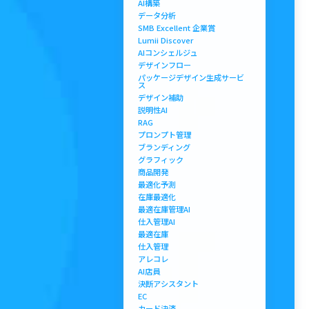
AI構築
データ分析
SMB Excellent 企業賞
Lumii Discover
AIコンシェルジュ
デザインフロー
パッケージデザイン生成サービ
ス
デザイン補助
説明性AI
RAG
プロンプト管理
ブランディング
グラフィック
商品開発
最適化予測
在庫最適化
最適在庫管理AI
仕入管理AI
最適在庫
仕入管理
アレコレ
AI店員
決断アシスタント
EC
カード決済