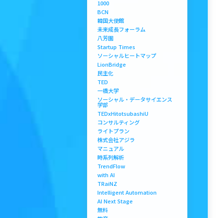
1000
BCN
韓国大使館
未来成長フォーラム
八芳園
Startup Times
ソーシャルヒートマップ
LionBridge
民主化
TED
一橋大学
ソーシャル・データサイエンス
学部
TEDxHitotsubashiU
コンサルティング
ライトプラン
株式会社アジラ
マニュアル
時系列解析
TrendFlow
with AI
TRaiNZ
Intelligent Automation
AI Next Stage
無料