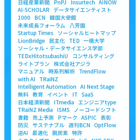
日経産業新聞
PnPJ
Insurtech
AINOW
AI-SCHOLAR
データサイエンティスト
1000
BCN
韓国大使館
未来成長フォーラム
八芳園
Startup Times
ソーシャルヒートマップ
LionBridge
民主化
TED
一橋大学
ソーシャル・データサイエンス学部
TEDxHitotsubashiU
コンサルティング
ライトプラン
株式会社アジラ
マニュアル
時系列解析
TrendFlow
with AI
TRaiNZ
Intelligent Automation
AI Next Stage
無料
教育
イベント
IT
SaaS
日本経済新聞
ITmedia
エンジニアtype
TRaiNZ Media
ISMS
ノーコードシフト
書籍
売上予測
Pマーク
ASPIC
表彰
防災
サステナブル
週刊BCN
OptFlow
逆AI
最適化
脱炭素
特許