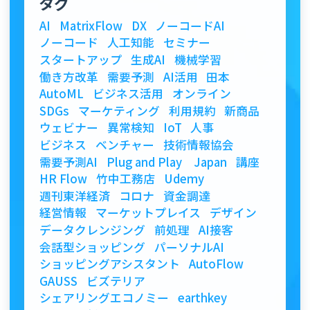
タグ
AI
MatrixFlow
DX
ノーコードAI
ノーコード
人工知能
セミナー
スタートアップ
生成AI
機械学習
働き方改革
需要予測
AI活用
田本
AutoML
ビジネス活用
オンライン
SDGs
マーケティング
利用規約
新商品
ウェビナー
異常検知
IoT
人事
ビジネス
ベンチャー
技術情報協会
需要予測AI
Plug and Play Japan
講座
HR Flow
竹中工務店
Udemy
週刊東洋経済
コロナ
資金調達
経営情報
マーケットプレイス
デザイン
データクレンジング
前処理
AI接客
会話型ショッピング
パーソナルAI
ショッピングアシスタント
AutoFlow
GAUSS
ビズテリア
シェアリングエコノミー
earthkey