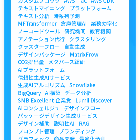
カスタムブロック
AWS
IaC
AWS CDK
テキストマイニング
プラットフォーム
テキスト分析
時系列予測
MFTransformer
倉庫管理AI
業務効率化
ノーコードツール
研究機関
教育機関
アノテーション代行
クラスタリング
クラスターフロー
自動生成
デザインパッケージ
MatrixFrow
CO2排出量
メタバース総研
AIプラットフォーム
信頼性生成AIサービス
生成AIアルゴリズム
Snowflake
BigQuery
AI構築
データ分析
SMB Excellent 企業賞
Lumii Discover
AIコンシェルジュ
デザインフロー
パッケージデザイン生成サービス
デザイン補助
説明性AI
RAG
プロンプト管理
ブランディング
グラフィック
商品開発
最適化予測