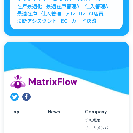
在庫最適化
最適在庫管理AI
仕入管理AI
最適在庫
仕入管理
アレコレ
AI店員
決断アシスタント
EC
カード決済
Top
News
Company
会社概要
チームメンバー