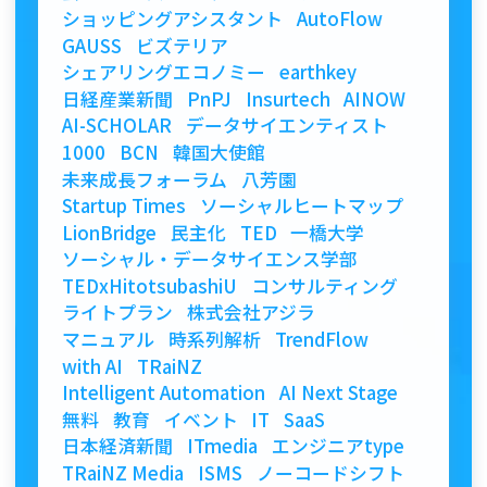
ショッピングアシスタント
AutoFlow
GAUSS
ビズテリア
シェアリングエコノミー
earthkey
日経産業新聞
PnPJ
Insurtech
AINOW
AI-SCHOLAR
データサイエンティスト
1000
BCN
韓国大使館
未来成長フォーラム
八芳園
Startup Times
ソーシャルヒートマップ
LionBridge
民主化
TED
一橋大学
ソーシャル・データサイエンス学部
TEDxHitotsubashiU
コンサルティング
ライトプラン
株式会社アジラ
マニュアル
時系列解析
TrendFlow
with AI
TRaiNZ
Intelligent Automation
AI Next Stage
無料
教育
イベント
IT
SaaS
日本経済新聞
ITmedia
エンジニアtype
TRaiNZ Media
ISMS
ノーコードシフト