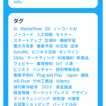
Info
タグ
AI
MatrixFlow
DX
ノーコードAI
ノーコード
人工知能
セミナー
スタートアップ
生成AI
機械学習
働き方改革
需要予測
AI活用
田本
AutoML
ビジネス活用
オンライン
SDGs
マーケティング
利用規約
新商品
ウェビナー
異常検知
IoT
人事
ビジネス
ベンチャー
技術情報協会
需要予測AI
Plug and Play Japan
講座
HR Flow
竹中工務店
Udemy
週刊東洋経済
コロナ
資金調達
経営情報
マーケットプレイス
デザイン
データクレンジング
前処理
AI接客
会話型ショッピング
パーソナルAI