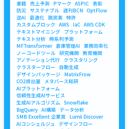
書籍
売上予測
Pマーク
ASPIC
表彰
防災
サステナブル
週刊BCN
OptFlow
逆AI
最適化
脱炭素
特許
カスタムブロック
AWS
IaC
AWS CDK
テキストマイニング
プラットフォーム
テキスト分析
時系列予測
MFTransformer
倉庫管理AI
業務効率化
ノーコードツール
研究機関
教育機関
アノテーション代行
クラスタリング
クラスターフロー
自動生成
デザインパッケージ
MatrixFrow
CO2排出量
メタバース総研
AIプラットフォーム
信頼性生成AIサービス
生成AIアルゴリズム
Snowflake
BigQuery
AI構築
データ分析
SMB Excellent 企業賞
Lumii Discover
AIコンシェルジュ
デザインフロー