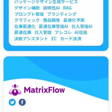
パッケージデザイン生成サービス
デザイン補助
説明性AI
RAG
プロンプト管理
ブランディング
グラフィック
商品開発
最適化予測
在庫最適化
最適在庫管理AI
仕入管理AI
最適在庫
仕入管理
アレコレ
AI店員
決断アシスタント
EC
カード決済