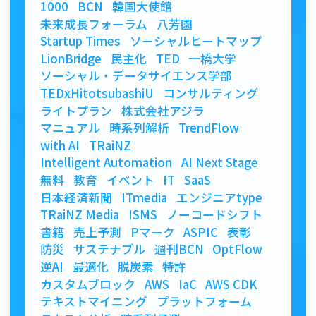
1000
BCN
韓国大使館
未来成長フォーラム
八芳園
Startup Times
ソーシャルヒートマップ
LionBridge
民主化
TED
一橋大学
ソーシャル・データサイエンス学部
TEDxHitotsubashiU
コンサルティング
ライトプラン
株式会社アジラ
マニュアル
時系列解析
TrendFlow
with AI
TRaiNZ
Intelligent Automation
AI Next Stage
無料
教育
イベント
IT
SaaS
日本経済新聞
ITmedia
エンジニアtype
TRaiNZ Media
ISMS
ノーコードシフト
書籍
売上予測
Pマーク
ASPIC
表彰
防災
サステナブル
週刊BCN
OptFlow
逆AI
最適化
脱炭素
特許
カスタムブロック
AWS
IaC
AWS CDK
テキストマイニング
プラットフォーム