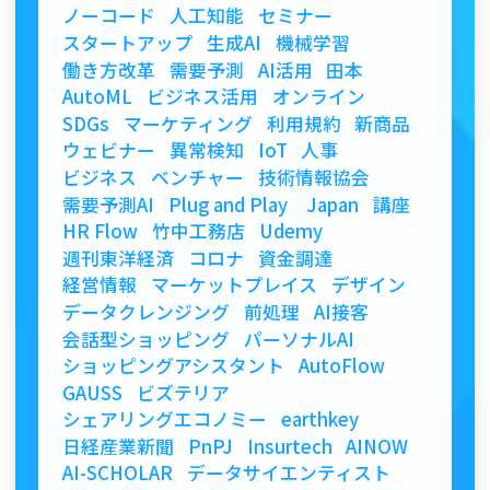
ノーコード
人工知能
セミナー
スタートアップ
生成AI
機械学習
働き方改革
需要予測
AI活用
田本
AutoML
ビジネス活用
オンライン
SDGs
マーケティング
利用規約
新商品
ウェビナー
異常検知
IoT
人事
ビジネス
ベンチャー
技術情報協会
需要予測AI
Plug and Play Japan
講座
HR Flow
竹中工務店
Udemy
週刊東洋経済
コロナ
資金調達
経営情報
マーケットプレイス
デザイン
データクレンジング
前処理
AI接客
会話型ショッピング
パーソナルAI
ショッピングアシスタント
AutoFlow
GAUSS
ビズテリア
シェアリングエコノミー
earthkey
日経産業新聞
PnPJ
Insurtech
AINOW
AI-SCHOLAR
データサイエンティスト