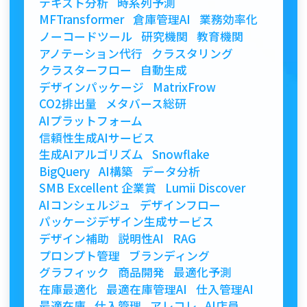
テキスト分析
時系列予測
MFTransformer
倉庫管理AI
業務効率化
ノーコードツール
研究機関
教育機関
アノテーション代行
クラスタリング
クラスターフロー
自動生成
デザインパッケージ
MatrixFrow
CO2排出量
メタバース総研
AIプラットフォーム
信頼性生成AIサービス
生成AIアルゴリズム
Snowflake
BigQuery
AI構築
データ分析
SMB Excellent 企業賞
Lumii Discover
AIコンシェルジュ
デザインフロー
パッケージデザイン生成サービス
デザイン補助
説明性AI
RAG
プロンプト管理
ブランディング
グラフィック
商品開発
最適化予測
在庫最適化
最適在庫管理AI
仕入管理AI
最適在庫
仕入管理
アレコレ
AI店員