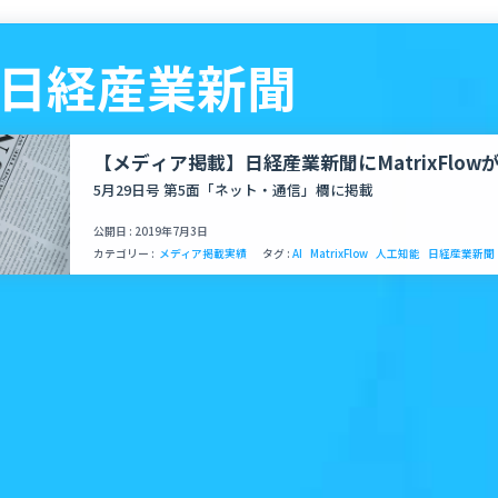
 - 日経産業新聞
【メディア掲載】日経産業新聞にMatrixFlo
た
5月29日号 第5面「ネット・通信」欄に掲載
公開日 : 2019年7月3日
カテゴリー :
メディア掲載実績
タグ :
AI
MatrixFlow
人工知能
日経産業新聞