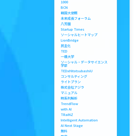
1000
BCN
韓国大使館
未来成長フォーラム
八芳園
Startup Times
ソーシャルヒートマップ
LionBridge
民主化
TED
一橋大学
ソーシャル・データサイエンス
学部
TEDxHitotsubashiU
コンサルティング
ライトプラン
株式会社アジラ
マニュアル
時系列解析
TrendFlow
with AI
TRaiNZ
Intelligent Automation
AI Next Stage
無料