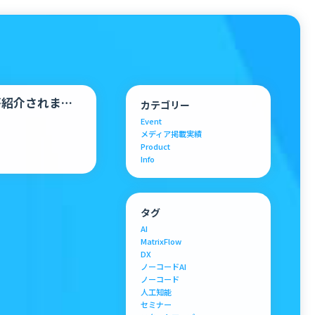
wが紹介されまし
カテゴリー
Event
メディア掲載実績
Product
Info
タグ
AI
MatrixFlow
DX
ノーコードAI
ノーコード
人工知能
セミナー