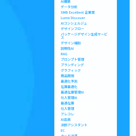
AI構築
データ分析
SMB Excellent 企業賞
Lumii Discover
AIコンシェルジュ
デザインフロー
パッケージデザイン生成サービ
ス
デザイン補助
説明性AI
RAG
プロンプト管理
ブランディング
グラフィック
商品開発
最適化予測
在庫最適化
最適在庫管理AI
仕入管理AI
最適在庫
仕入管理
アレコレ
AI店員
決断アシスタント
EC
カード決済