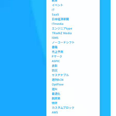
教育
イベント
IT
SaaS
日本経済新聞
ITmedia
エンジニアtype
TRaiNZ Media
ISMS
ノーコードシフト
書籍
売上予測
Pマーク
ASPIC
表彰
防災
サステナブル
週刊BCN
OptFlow
逆AI
最適化
脱炭素
特許
カスタムブロック
AWS