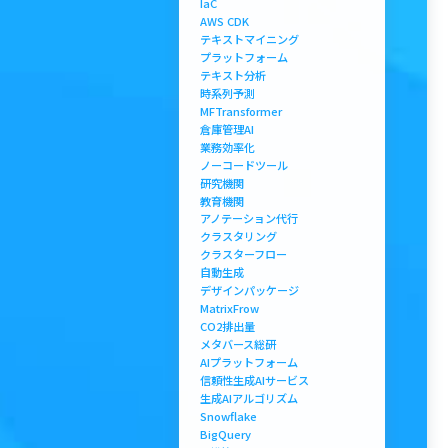
IaC
AWS CDK
テキストマイニング
プラットフォーム
テキスト分析
時系列予測
MFTransformer
倉庫管理AI
業務効率化
ノーコードツール
研究機関
教育機関
アノテーション代行
クラスタリング
クラスターフロー
自動生成
デザインパッケージ
MatrixFrow
CO2排出量
メタバース総研
AIプラットフォーム
信頼性生成AIサービス
生成AIアルゴリズム
Snowflake
BigQuery