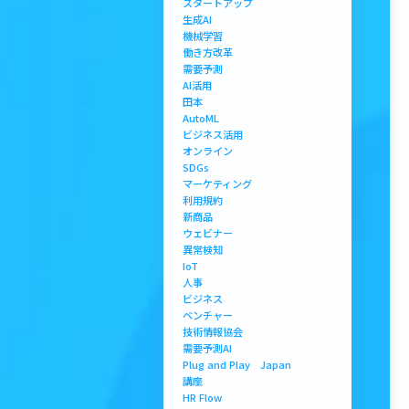
スタートアップ
生成AI
機械学習
働き方改革
需要予測
AI活用
田本
AutoML
ビジネス活用
オンライン
SDGs
マーケティング
利用規約
新商品
ウェビナー
異常検知
IoT
人事
ビジネス
ベンチャー
技術情報協会
需要予測AI
Plug and Play Japan
講座
HR Flow