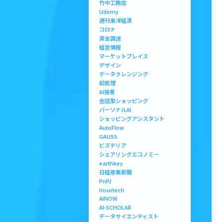
竹中工務店
Udemy
週刊東洋経済
コロナ
資金調達
経営情報
マーケットプレイス
デザイン
データクレンジング
前処理
AI接客
会話型ショッピング
パーソナルAI
ショッピングアシスタント
AutoFlow
GAUSS
ビズテリア
シェアリングエコノミー
earthkey
日経産業新聞
PnPJ
Insurtech
AINOW
AI-SCHOLAR
データサイエンティスト