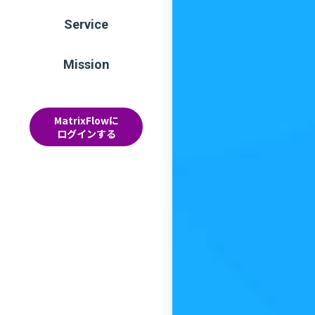
Service
Mission
MatrixFlowに
ログインする