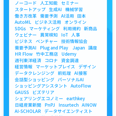
ノーコード
人工知能
セミナー
スタートアップ
生成AI
機械学習
働き方改革
需要予測
AI活用
田本
AutoML
ビジネス活用
オンライン
SDGs
マーケティング
利用規約
新商品
ウェビナー
異常検知
IoT
人事
ビジネス
ベンチャー
技術情報協会
需要予測AI
Plug and Play Japan
講座
HR Flow
竹中工務店
Udemy
週刊東洋経済
コロナ
資金調達
経営情報
マーケットプレイス
デザイン
データクレンジング
前処理
AI接客
会話型ショッピング
パーソナルAI
ショッピングアシスタント
AutoFlow
GAUSS
ビズテリア
シェアリングエコノミー
earthkey
日経産業新聞
PnPJ
Insurtech
AINOW
AI-SCHOLAR
データサイエンティスト