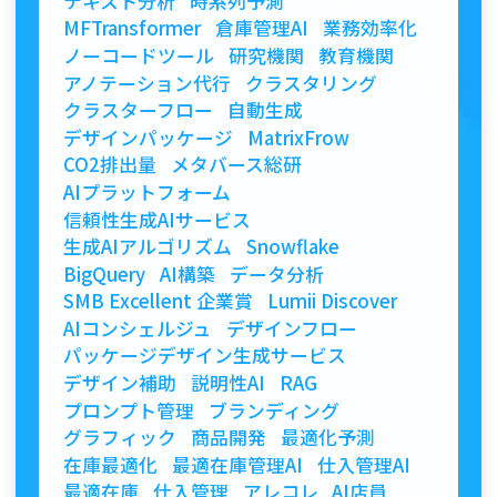
テキスト分析
時系列予測
MFTransformer
倉庫管理AI
業務効率化
ノーコードツール
研究機関
教育機関
アノテーション代行
クラスタリング
クラスターフロー
自動生成
デザインパッケージ
MatrixFrow
CO2排出量
メタバース総研
AIプラットフォーム
信頼性生成AIサービス
生成AIアルゴリズム
Snowflake
BigQuery
AI構築
データ分析
SMB Excellent 企業賞
Lumii Discover
AIコンシェルジュ
デザインフロー
パッケージデザイン生成サービス
デザイン補助
説明性AI
RAG
プロンプト管理
ブランディング
グラフィック
商品開発
最適化予測
在庫最適化
最適在庫管理AI
仕入管理AI
最適在庫
仕入管理
アレコレ
AI店員