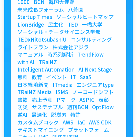
1000
BCN
韓国大使館
未来成長フォーラム
八芳園
Startup Times
ソーシャルヒートマップ
LionBridge
民主化
TED
一橋大学
ソーシャル・データサイエンス学部
TEDxHitotsubashiU
コンサルティング
ライトプラン
株式会社アジラ
マニュアル
時系列解析
TrendFlow
with AI
TRaiNZ
Intelligent Automation
AI Next Stage
無料
教育
イベント
IT
SaaS
日本経済新聞
ITmedia
エンジニアtype
TRaiNZ Media
ISMS
ノーコードシフト
書籍
売上予測
Pマーク
ASPIC
表彰
防災
サステナブル
週刊BCN
OptFlow
逆AI
最適化
脱炭素
特許
カスタムブロック
AWS
IaC
AWS CDK
テキストマイニング
プラットフォーム