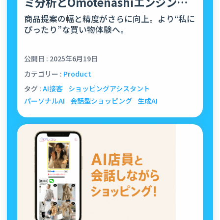
ミ分析とOmotenashiエンジンを
強化
商品提案の幅と精度がさらに向上。より“私に
ぴったり”な買い物体験へ。
公開日 : 2025年6月19日
カテゴリー :
Product
タグ :
AI接客
ショッピングアシスタント
パーソナルAI
会話型ショッピング
生成AI