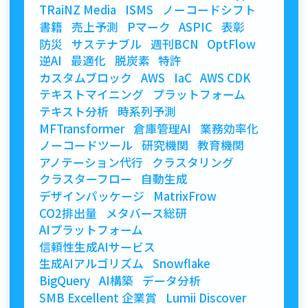
TRaiNZ Media
ISMS
ノーコードシフト
書籍
売上予測
Pマーク
ASPIC
表彰
防災
サステナブル
週刊BCN
OptFlow
逆AI
最適化
脱炭素
特許
カスタムブロック
AWS
IaC
AWS CDK
テキストマイニング
プラットフォーム
テキスト分析
時系列予測
MFTransformer
倉庫管理AI
業務効率化
ノーコードツール
研究機関
教育機関
アノテーション代行
クラスタリング
クラスターフロー
自動生成
デザインパッケージ
MatrixFrow
CO2排出量
メタバース総研
AIプラットフォーム
信頼性生成AIサービス
生成AIアルゴリズム
Snowflake
BigQuery
AI構築
データ分析
SMB Excellent 企業賞
Lumii Discover