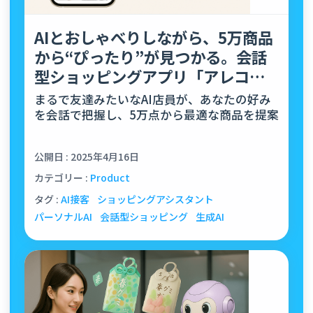
AIとおしゃべりしながら、5万商品
から“ぴったり”が見つかる。会話
型ショッピングアプリ「アレコ
レ」リリース！
まるで友達みたいなAI店員が、あなたの好み
を会話で把握し、5万点から最適な商品を提案
公開日 : 2025年4月16日
カテゴリー :
Product
タグ :
AI接客
ショッピングアシスタント
パーソナルAI
会話型ショッピング
生成AI