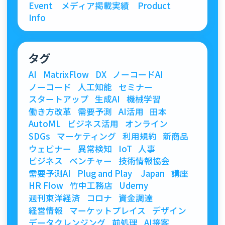
Event
メディア掲載実績
Product
Info
タグ
AI
MatrixFlow
DX
ノーコードAI
ノーコード
人工知能
セミナー
スタートアップ
生成AI
機械学習
働き方改革
需要予測
AI活用
田本
AutoML
ビジネス活用
オンライン
SDGs
マーケティング
利用規約
新商品
ウェビナー
異常検知
IoT
人事
ビジネス
ベンチャー
技術情報協会
需要予測AI
Plug and Play Japan
講座
HR Flow
竹中工務店
Udemy
週刊東洋経済
コロナ
資金調達
経営情報
マーケットプレイス
デザイン
データクレンジング
前処理
AI接客