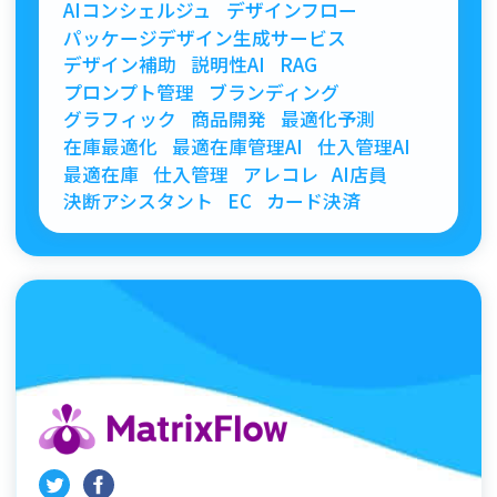
AIコンシェルジュ
デザインフロー
パッケージデザイン生成サービス
デザイン補助
説明性AI
RAG
プロンプト管理
ブランディング
グラフィック
商品開発
最適化予測
在庫最適化
最適在庫管理AI
仕入管理AI
最適在庫
仕入管理
アレコレ
AI店員
決断アシスタント
EC
カード決済