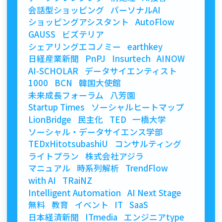
会話型ショッピング
パーソナルAI
ショッピングアシスタント
AutoFlow
GAUSS
ビズテリア
シェアリングエコノミー
earthkey
日経産業新聞
PnPJ
Insurtech
AINOW
AI-SCHOLAR
データサイエンティスト
1000
BCN
韓国大使館
未来成長フォーラム
八芳園
Startup Times
ソーシャルヒートマップ
LionBridge
民主化
TED
一橋大学
ソーシャル・データサイエンス学部
TEDxHitotsubashiU
コンサルティング
ライトプラン
株式会社アジラ
マニュアル
時系列解析
TrendFlow
with AI
TRaiNZ
Intelligent Automation
AI Next Stage
無料
教育
イベント
IT
SaaS
日本経済新聞
ITmedia
エンジニアtype