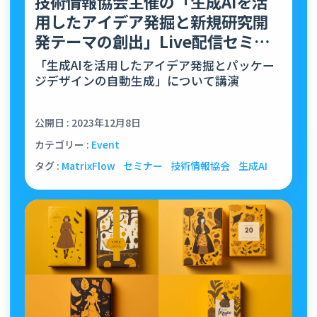
技術情報協会主催の「生成AIを活
用したアイデア発掘と新規研究開
発テーマの創出」Live配信セミナ
ーにて、弊社代表の田本が…
「生成AIを活用したアイデア発掘とパッケー
ジデザインの自動生成」について講演
公開日 : 2023年12月8日
カテゴリー :
Event
タグ :
MatrixFlow
セミナー
技術情報協会
生成AI