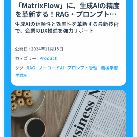
「MatrixFlow」に、生成AIの精度
を革新する！RAG・プロンプト管
理機能を新規リリース
生成AIの信頼性と効率性を革新する最新技術
で、企業のDX推進を強力サポート
公開日 : 2024年11月15日
カテゴリー :
Product
タグ :
RAG
ノーコードAI
プロンプト管理
機械学習
生成AI